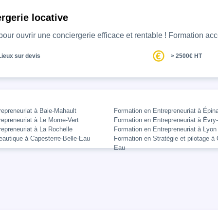
rgerie locative
our ouvrir une conciergerie efficace et rentable ! Formation ac
Lieux sur devis
> 2500€ HT
repreneuriat à Baie-Mahault
Formation en Entrepreneuriat à Épin
epreneuriat à Le Morne-Vert
Formation en Entrepreneuriat à Évr
epreneuriat à La Rochelle
Formation en Entrepreneuriat à Lyon
eautique à Capesterre-Belle-Eau
Formation en Stratégie et pilotage à 
Eau