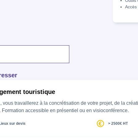
Outils 
Accès 
resser
gement touristique
 à la concrétisation de votre projet, de la création à la gestion du quotidien, en s'assurant de la
ité. Formation accessible en présentiel ou en visioconférence.
Lieux sur devis
> 2500€ HT