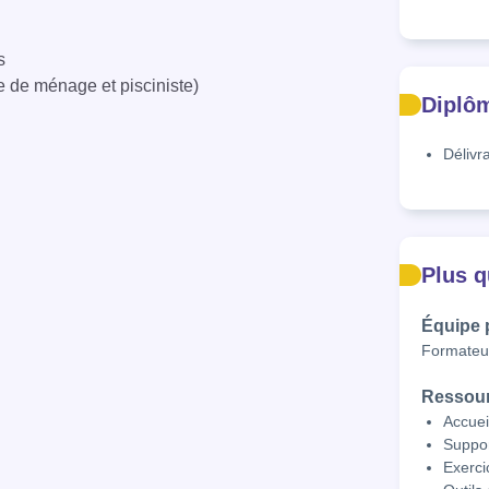
s
e de ménage et pisciniste)
Diplôm
Délivr
Plus q
Équipe
Formateur
Ressou
Accuei
Suppor
Exerci