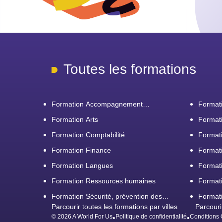
Toutes les formations
Formation Accompagnement
Formati
personnel et Bilan de compétences
Formation Arts
Formati
Formation Comptabilité
Formati
d'entre
Formation Finance
Formati
Formation Langues
Format
Formation Ressources humaines
Formati
Formation Sécurité, prévention des
Formati
risques et qualité
Parcourir toutes les formations par villes
Parcouri
restaur
© 2026 A World For Us
Politique de confidentialité
Conditions 
•
•