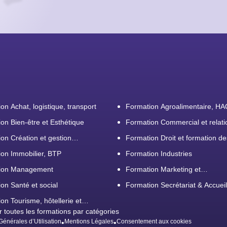
on Achat, logistique, transport
Formation Agroalimentaire, H
on Bien-être et Esthétique
Formation Commercial et relati
client
on Création et gestion
Formation Droit et formation de
prise
on Immobilier, BTP
Formation Industries
ion Management
Formation Marketing et
Communication d'entreprise
on Santé et social
Formation Secrétariat & Accueil
on Tourisme, hôtellerie et
r toutes les formations par catégories
ation
Générales d’Utilisation
Mentions Légales
Consentement aux cookies
•
•