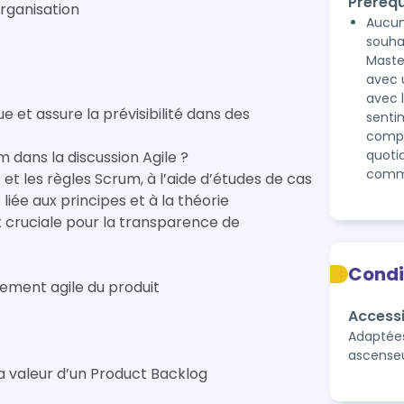
Prérequ
organisation
Aucun
souha
Maste
avec 
avec 
et assure la prévisibilité dans des
senti
compr
quoti
m dans la discussion Agile ?
comme
et les règles Scrum, à l’aide d’études de cas
e aux principes et à la théorie
st cruciale pour la transparence de
Condi
ement agile du produit
Accessi
Adaptées
ascenseu
 valeur d’un Product Backlog