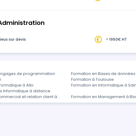
 Administration
ieux sur devis
> 1950€ HT
Langages de programmation
Formation en Bases de données
i
Formation à Toulouse
formatique à Albi
Formation en Informatique à Sai
s Informatique à distance
mmercial et relation client à
Formation en Management à Bl