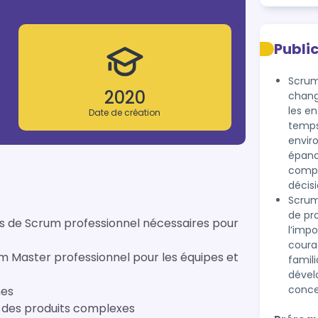
Publi
Scrum
2020
chang
les en
Date de création
temps
envir
épano
compr
décis
Scrum
de pr
es de Scrum professionnel nécessaires pour
l’imp
coura
um Master professionnel pour les équipes et
famil
dével
conce
nes
 des produits complexes