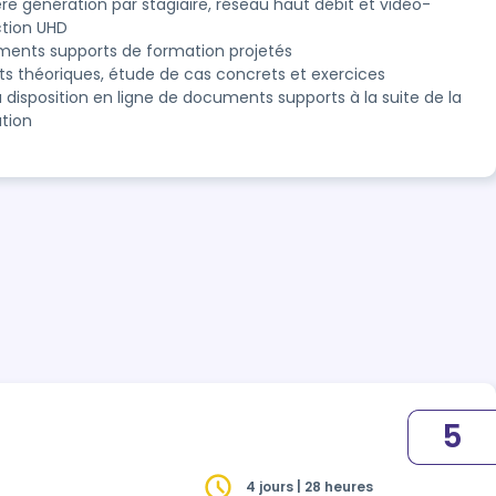
ère génération par stagiaire, réseau haut débit et vidéo-
ction UHD
ents supports de formation projetés
ts théoriques, étude de cas concrets et exercices
à disposition en ligne de documents supports à la suite de la
tion
5
4 jours | 28 heures