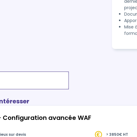
derni
proje
Docum
Appor
Mise 
forma
intéresser
x - Configuration avancée WAF
ieux sur devis
> 3850€ HT