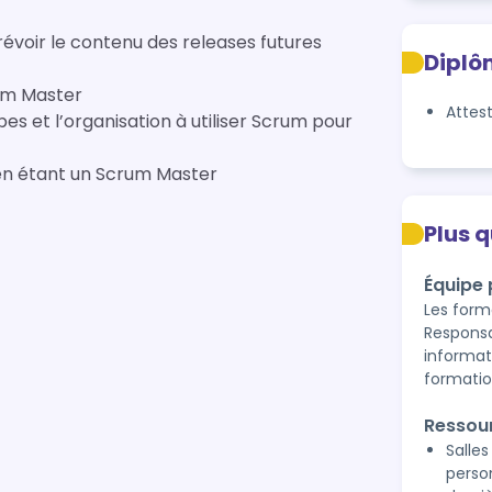
voir le contenu des releases futures
Diplô
um Master
Attes
es et l’organisation à utiliser Scrum pour
 étant un Scrum Master
Plus 
Équipe
Les form
Responsa
informat
formati
Ressou
Salle
perso