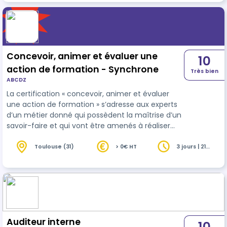
la suivante. Brûler les étapes serait une erreur qui
aura immanquablement des répercussions sur
l’évolution du projet. Une formation action
intégrant une plateforme en ligne avec de…
Concevoir, animer et évaluer une
10
action de formation - Synchrone
Très bien
ABCDZ
La certification « concevoir, animer et évaluer
une action de formation » s’adresse aux experts
d’un métier donné qui possèdent la maîtrise d’un
savoir-faire et qui vont être amenés à réaliser
des actions de formation occasionnelles.
Toulouse (31)
> 0€ HT
3 jours | 21
heures
Auditeur interne
10