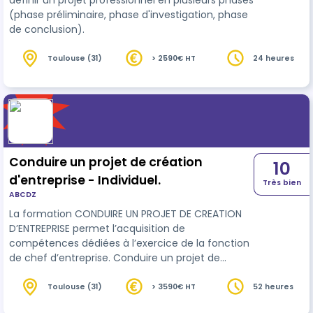
définir un projet professionnel en plusieurs phases
(phase préliminaire, phase d'investigation, phase
de conclusion).
Toulouse (31)
> 2590€ HT
24 heures
Conduire un projet de création
10
d'entreprise - Individuel.
Très bien
ABCDZ
La formation CONDUIRE UN PROJET DE CREATION
D’ENTREPRISE permet l’acquisition de
compétences dédiées à l’exercice de la fonction
de chef d’entreprise. Conduire un projet de
création d’entreprise demande de la méthode, il
convient de valider les différentes étapes au fur
Toulouse (31)
> 3590€ HT
52 heures
et à mesure qu’elles sont accomplies et passer à