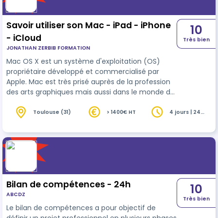
Savoir utiliser son Mac - iPad - iPhone
10
- iCloud
Très bien
JONATHAN ZERBIB FORMATION
Mac OS X est un système d'exploitation (OS)
propriétaire développé et commercialisé par
Apple. Mac est très prisé auprès de la profession
des arts graphiques mais aussi dans le monde de
l’entreprise et des services informatiques. La
version Mac OS X est installée sur tous les
Toulouse (31)
> 1400€ HT
4 jours | 24
heures
Macintosh vendus actuellement. Mac OS fait
partie de la famille des systèmes d'exploitation
UNIX. Grâce à cette formation, les utilisateurs
souhaitant accéder à une utilisation maximale
des possibilités offertes par ce no…
Bilan de compétences - 24h
10
ABCDZ
Très bien
Le bilan de compétences a pour objectif de