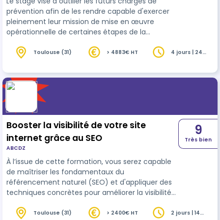
Le stage vise à outiller les futurs chargés de
prévention afin de les rendre capable d'exercer
pleinement leur mission de mise en œuvre
opérationnelle de certaines étapes de la
démarche TMS, dans le cadre d'un projet de
prévention construit et piloté par le chef
Toulouse (31)
> 4883€ HT
4 jours | 24
heures
d'établissement.
Booster la visibilité de votre site
9
internet grâce au SEO
Très bien
ABCDZ
À l’issue de cette formation, vous serez capable
de maîtriser les fondamentaux du
référencement naturel (SEO) et d'appliquer des
techniques concrètes pour améliorer la visibilité
de votre site sur les moteurs de recherche. Vous
saurez comment choisir efficacement vos
Toulouse (31)
> 2400€ HT
2 jours | 14