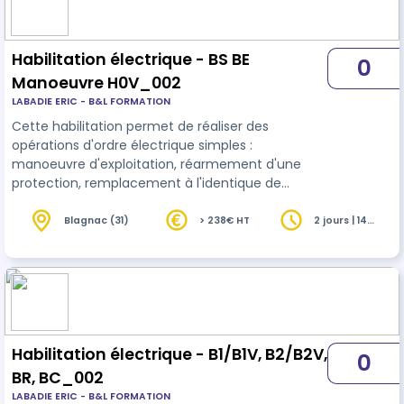
Habilitation électrique - BS BE
0
Manoeuvre H0V_002
LABADIE ERIC - B&L FORMATION
Cette habilitation permet de réaliser des
opérations d'ordre électrique simples :
manoeuvre d'exploitation, réarmement d'une
protection, remplacement à l'identique de
fusible, de prise, d'interrupteur, d'ampoule et
accessoire d'éclairage, raccordement d'un
Blagnac (31)
> 238€ HT
2 jours | 14
heures
matériel (pompe, moteur, cumulus,
convecteur,...) sur un circuit en attente et
protéger dans les limites de 400V et 32A.
Habilitation électrique - B1/B1V, B2/B2V,
0
BR, BC_002
LABADIE ERIC - B&L FORMATION