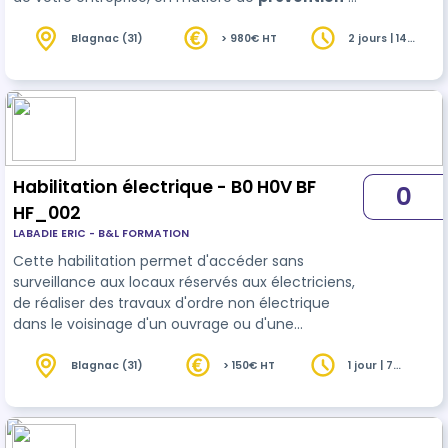
de lutte contre le harcèlement. Cette formation
vous permettra de connaitre votre rôle exact, ce
Blagnac (31)
> 980€ HT
2 jours | 14
heures
que prévoit la loi, de mieux appréhender votre
mission de référent harcèlement et d’identifier
les moyens mis à votre disposition pour agir con…
Habilitation électrique - B0 H0V BF
0
HF_002
LABADIE ERIC - B&L FORMATION
Cette habilitation permet d'accéder sans
surveillance aux locaux réservés aux électriciens,
de réaliser des travaux d'ordre non électrique
dans le voisinage d'un ouvrage ou d'une
installation électrique basse tension et/ou haute
tension (fouille, nettoyage, élagage, maçonnerie,
Blagnac (31)
> 150€ HT
1 jour | 7
heures
peinture, ...).