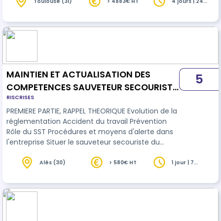
prévention construit et piloté par le chef
Toulouse (31)
> 4883€ HT
4 jours | 24
heures
d'établissement.
MAINTIEN ET ACTUALISATION DES
5
COMPETENCES SAUVETEUR SECOURISTE
RISCRISES
DU TRAVAIL - MAC SST
PREMIERE PARTIE, RAPPEL THEORIQUE Evolution de la
réglementation Accident du travail Prévention
Rôle du SST Procédures et moyens d'alerte dans
l'entreprise Situer le sauveteur secouriste du
travail dans la santé et
sécurité
" au travail
Rechercher les risques persistants pour protéger
Alès (30)
> 580€ HT
1 jour | 7
heures
De "protéger" à "prévenir" De "faire alerter" à
"informer" DEUXIEME PARTIE, GESTES TECHNIQUES
Remise à niveau des gestes appris en formation
initiale : - Protéger - Examiner - Alerte…