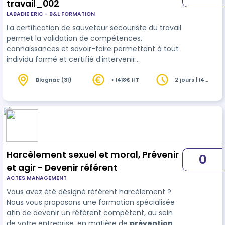
travail_002
LABADIE ERIC - B&L FORMATION
La certification de sauveteur secouriste du travail
permet la validation de compétences,
connaissances et savoir-faire permettant à tout
individu formé et certifié d’intervenir
efficacement face à une situation d’accident et,
en matière de
prévention
, de mettre en
Blagnac (31)
> 1418€ HT
2 jours | 14
heures
application ses compétences au profit de la
santé et sécurité au travail, dans le respect de
l’organisation de l’entreprise et des procédures
spécifiques fixées. La certification est valable 24
mois de date à date, elle est soumi…
Harcèlement sexuel et moral, Prévenir
0
et agir - Devenir référent
ACTES MANAGEMENT
Vous avez été désigné référent harcèlement ?
Nous vous proposons une formation spécialisée
afin de devenir un référent compétent, au sein
de votre entreprise, en matière de
prévention
et