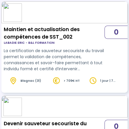
et qualité
Maintien et actualisation des
0
compétences de SST_002
LABADIE ERIC - B&L FORMATION
La certification de sauveteur secouriste du travail
permet la validation de compétences,
connaissances et savoir-faire permettant à tout
individu formé et certifié d’intervenir
efficacement face à une situation d’accident et,
en matière de
prévention
, de mettre en
Blagnac (31)
> 709€ HT
1 jour | 7
heures
application ses compétences au profit de la
santé et sécurité au travail, dans le respect de
l’organisation de l’entreprise et des procédures
spécifiques fixées. La certification est valable 24
mois de date à date.
Devenir sauveteur secouriste du
0