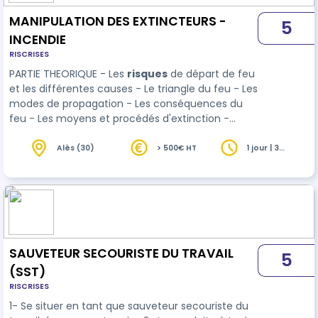
MANIPULATION DES EXTINCTEURS -
5
INCENDIE
RISCRISES
PARTIE THEORIQUE - Les
risques
de départ de feu
et les différentes causes - Le triangle du feu - Les
modes de propagation - Les conséquences du
feu - Les moyens et procédés d'extinction -
Maîtriser les consignes de sécurité générales -
Processus d'intervention - Alerter les s…
Alès (30)
> 500€ HT
1 jour | 3
heures
SAUVETEUR SECOURISTE DU TRAVAIL
5
(SST)
RISCRISES
1- Se situer en tant que sauveteur secouriste du