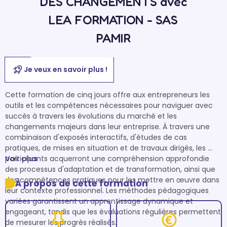
DES CHANGEMENTS avec
LEA FORMATION - SAS
PAMIR
Je veux en savoir plus !
Cette formation de cinq jours offre aux entrepreneurs les 
outils et les compétences nécessaires pour naviguer avec 
succès à travers les évolutions du marché et les 
changements majeurs dans leur entreprise. À travers une 
combinaison d'exposés interactifs, d'études de cas 
pratiques, de mises en situation et de travaux dirigés, les 
participants acquerront une compréhension approfondie 
Voir plus
des processus d'adaptation et de transformation, ainsi que 
des compétences pratiques pour les mettre en œuvre dans 
À propos de cette formation
leur contexte professionnel. Les méthodes pédagogiques 
variées garantissent un apprentissage dynamique et 
engageant, tandis que les évaluations régulières permettent 
de mesurer les progrès réalisés.