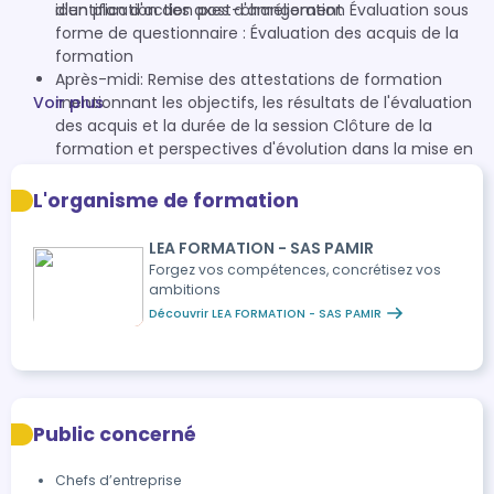
d'un plan d'action post-changement
identification des axes d'amélioration Évaluation sous
forme de questionnaire : Évaluation des acquis de la
formation
Après-midi: Remise des attestations de formation
Voir plus
mentionnant les objectifs, les résultats de l'évaluation
des acquis et la durée de la session Clôture de la
formation et perspectives d'évolution dans la mise en
œuvre des changements.
L'organisme de formation
LEA FORMATION - SAS PAMIR
Forgez vos compétences, concrétisez vos
ambitions
Découvrir LEA FORMATION - SAS PAMIR
Public concerné
Chefs d’entreprise