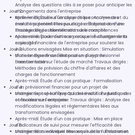
Analyse des questions clés à se poser pour anticiper les
Jour 2:
changements dans l'entreprise
Après-midi: Étude d'un cas pratique : Analyse des
Matinée: Exposé sur l'analyse de la concurrence et du
évolutions potentielles pour une entreprise donnée
marché potentiel Travaux dirigés : Élaboration d'une
Travaux dirigés : Identification des compétences
stratégie de positionnement sur le marché
nécessaires pour mettre en œuvre les changements
Après-midi: Étude d'un cas pratique : Évaluation de la
envisagés
capacité financière de l'entreprise pour soutenir les
Jour 3:
évolutions envisagées Mise en situation : Simulation
d'une analyse financière pour un projet de
Matinée: Exposé sur l'élaboration d'un prévisionnel
transformation
financier basé sur l'étude de marché Travaux dirigés :
Méthodes de prévision du chiffre d'affaires et des
charges de fonctionnement
Après-midi: Étude d'un cas pratique : Formalisation
Jour 4:
d'un prévisionnel financier pour un projet de
changement spécifique Quiz interactif : Évaluation des
Matinée: Exposé sur l'impact des évolutions juridiques
connaissances acquises
et fiscales sur l'entreprise Travaux dirigés : Analyse des
modifications légales et réglementaires liées aux
transformations envisagées
Après-midi: Étude d'un cas pratique : Mise en place
Jour 5:
d'indicateurs de suivi pour mesurer l'efficacité des
changements entrepris Mise en situation : Élaboration
Matinée: Bilan individuel des acquis de la formation et