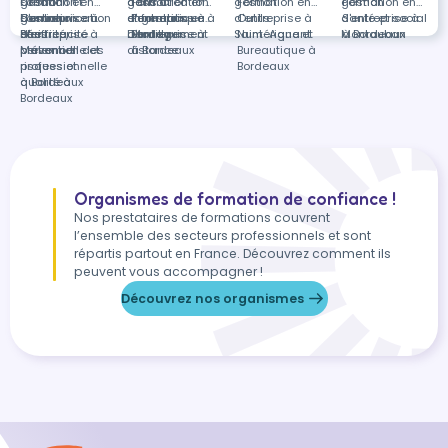
gestion
Création et
Formation en
gestion
dans Création
Formation en
gestion
Formation en
gestion
Formation en
d'entreprise à
gestion
Communication
Formation en
d'entreprise à
et gestion
Informatique à
Formation en
d'entreprise à
Outils
d'entreprise à
Santé et social
Paris
d'entreprise à
et efficacité
Sécurité,
Dardilly
d'entreprise à
Bordeaux
Management
Saint-Agnant
Numérique et
Montauban
à Bordeaux
Malemort
personnelle et
prévention des
distance
à Bordeaux
Bureautique à
professionnelle
risques et
Bordeaux
à Bordeaux
qualité à
Bordeaux
Organismes de formation de confiance !
Nos prestataires de formations couvrent
l’ensemble des secteurs professionnels et sont
répartis partout en France. Découvrez comment ils
peuvent vous accompagner !
Découvrez nos organismes