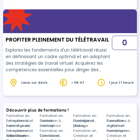
heures
d’exécutif décideur à celui de conseil « au
service de la Gouvernance ». Administrer une
start up , c’est être en mode innovation frugale
et cette formation permettra d'acquérir cet
état d'esprit pour apporter une réelle valeur
ajoutée…
PROFITER PLEINEMENT DU TÉLÉTRAVAIL
0
Explorez les fondements d'un télétravail réussi
en définissant un cadre optimal et en adoptant
des stratégies de travail virtuel. Acquérez les
compétences essentielles pour diriger des
équipes à distance et optimisez votre
productivité professionnelle dans le monde du
Lieux sur devis
> 0€ HT
1 jour | 1 heure
travail virtuel
Découvrir plus de formations !
Formation en
Formation en
Formation en
Formation en
Entrepreneuriat
Formation à
Gestion
Formation à
Stratégie et
Formation à
Transition
Formations à
Saint-Agnant
Formation en
d'entreprise
Lormont
pilotage
Floirac
digitale et
distance
Entrepreneuriat
Formation en
Formation en
Formation en
numérique
Formation en
à Bordeaux
Création et
Formation en
Création et
Formations
Création et
Création et