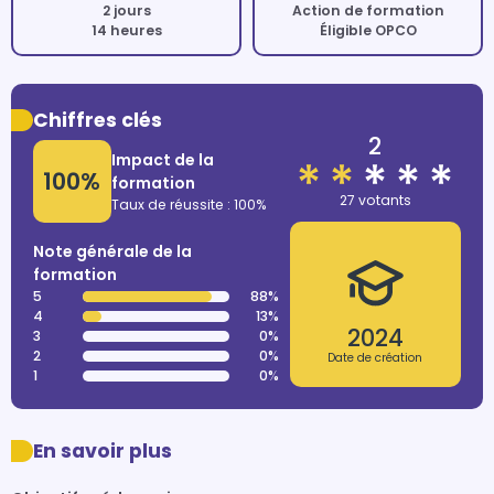
2 jours
Action de formation
14 heures
Éligible OPCO
Chiffres clés
2
Impact de la
100%
formation
27 votants
Taux de réussite : 100%
Note générale de la
formation
5
88%
4
13%
2024
3
0%
2
0%
Date de création
1
0%
En savoir plus