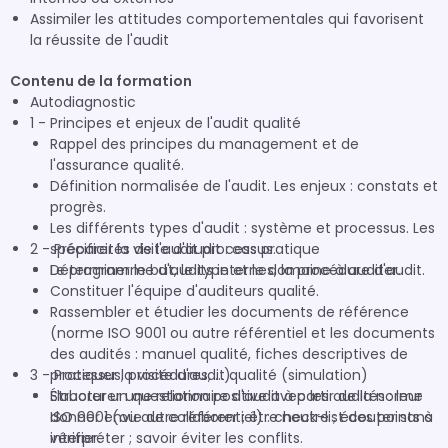
Assimiler les attitudes comportementales qui favorisent
la réussite de l'audit
Contenu de la formation
Autodiagnostic
1 - Principes et enjeux de l'audit qualité
Rappel des principes du management et de
l'assurance qualité.
Définition normalisée de l'audit. Les enjeux : constats et
progrès.
Les différents types d'audit : système et processus. Les
2 - Préparer la visite d'audit : cas pratique
spécificités de l'audit processus.
Le programme d'audits internes, la procédure d'audit.
Déterminer le but, le type et le domaine à auditer.
Constituer l'équipe d'auditeurs qualité.
Rassembler et étudier les documents de référence
(norme ISO 9001 ou autre référentiel et les documents
des audités : manuel qualité, fiches descriptives de
3 - Pratiquer la visite d'audit qualité (simulation)
processus, procédures, …).
Élaborer un questionnaire d'audit à partir de la norme
Structurer une relation positive avec les audités : leur
ISO 9001 (ou autre référentiel) : check-list des points à
donner envie de collaborer ; être neutre ; écouter sans
vérifier.
interpréter ; savoir éviter les conflits.