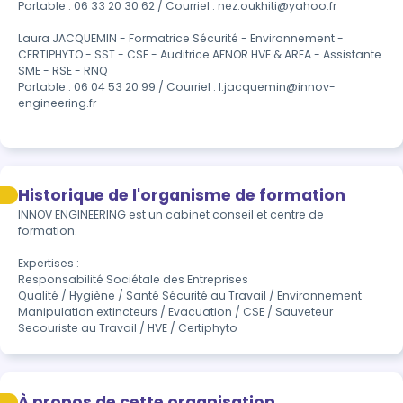
Portable : 06 33 20 30 62 / Courriel : nez.oukhiti@yahoo.fr 

Laura JACQUEMIN - Formatrice Sécurité - Environnement - 
CERTIPHYTO - SST - CSE - Auditrice AFNOR HVE & AREA - Assistante 
SME - RSE - RNQ

Portable : 06 04 53 20 99 / Courriel : l.jacquemin@innov-
engineering.fr 
Historique de l'organisme de formation
INNOV ENGINEERING est un cabinet conseil et centre de 
formation. 

Expertises :

Responsabilité Sociétale des Entreprises

Qualité / Hygiène / Santé Sécurité au Travail / Environnement

Manipulation extincteurs / Evacuation / CSE / Sauveteur 
Secouriste au Travail / HVE / Certiphyto  
À propos de cette organisation