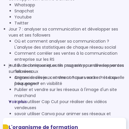
Whatsapp
Snapchat
Youtube
Twitter
Jour 7 : analyser sa communication et développer ses
vues et ses followers
Où et comment analyser sa communication ?
L'analyse des statistiques de chaque réseau social
Comment corréler ses ventes à la communication
entreprise sur les RS
jour 8 : techniques et outils pour entreprendre ses ventes
Savoir communiquer en magasin pour développer ses
sur les réseaux
followers
Organsier des jeux et des concours sur ses réseaux
Animer des lives : comment ? que vendre ? et à quelle
pour gagner en visibilité
fréquence ?
Publier et vendre sur les réseaux à l'image d'un site
marchand
Voir plus
savoir utiliser Cap Cut pour réaliser des vidéos
vendeuses
savoir utiliser Canva pour animer ses réseaux et
mettre en avant ses produits
L'organisme de formation