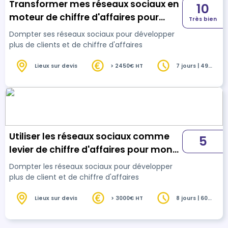
Transformer mes réseaux sociaux en
10
moteur de chiffre d'affaires pour
Très bien
mon commerce !
Dompter ses réseaux sociaux pour développer
plus de clients et de chiffre d'affaires
Lieux sur devis
> 2450€ HT
7 jours | 49
heures
Utiliser les réseaux sociaux comme
5
levier de chiffre d'affaires pour mon
institut de beauté
Dompter les réseaux sociaux pour développer
plus de client et de chiffre d'affaires
Lieux sur devis
> 3000€ HT
8 jours | 60
heures