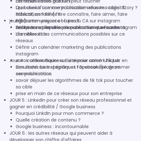
communication produits
Les cibles visées que l'on peut toucher
Les bases d'une communication réussie : cognitif,
Que choisir comme publication selon ma cible : Story ?
affectif, conatif ( faire connaître, faire aimer, faire
Publication ? Réels ?
jour 3 : communiquer et faire du CA sur instagram
agir)
Publication payante ou pas ?
Analyser sa propre communication et ses axes
Définir son calendrier de publication sur Facebook
Les codes et les clés pour communiquer sur Instagram
d'amélioration
Les cibles et les communications possibles sur ce
réseaux
Définir un calendrier marketing des publications
instagram
savoir utiliser Business Suite pour communiquer en
Jour 4 : communiquer sur le dernier arrivé ! Tik tok
simultané sur Instagram et Facebook /programmer
Des codes bien spécifiques ! Spontanéité de sa
ses publications
communication
savoir déjouer les algorithmes de tik tok pour toucher
sa cible
prise en main de ce réseaux pour son entreprise
JOUR 5 : LinkedIn pour créer son réseau professionnel et
gagner en crédibilité / Google business
Pourquoi LinkdIn pour mon commerce ?
Quelle création de contenu ?
Google business : incontournable
JOUR 6 : les autres réseaux qui peuvent aider à
développer son chiffre d'affaires