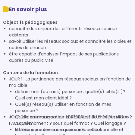
En savoir plus
Objectifs pédagogiques
connaître les enjeux des différents réseaux sociaux
existants
savoir utiliser les réseaux sociaux et connaître les cibles et
codes de chacun
être capable d'analyser l'impact de ses publications
auprès du public visé
Contenu de la formation
JOUR 1 : La pertinence des réseaux sociaux en fonction de
ma cible
définir mon (ou mes) personae : quelle(s) cible(s )?
Quel est mon client idéal ?
Quel(s) réseau(s) utiliser en fonction de mes
personae ?
JOUR 2 : communiquer sur LE RÉSEAU LE PLUS POPULAIRE =>
Quelle communication en fonction de mes personae ?
FACEBOOK
A quel moment ? sous quel format ? Quel langage ?
différence entre communication institutionnelle et
les clés pour communiquer sur Facebook