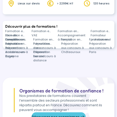
l'épreuve sportive.
Lieux sur devis
> 2299€ HT
120 heures
Découvrir plus de formations !
Formation en
Formation en
Formation en
Formation en
Bilan de
Formation en
VAE
Accompagnement
Formateur
compétences
Orientation
Formation en
Formation en
à l'emploi
Formation en
Formation en
professionnel
scolaire
Préparation
Formation en
Préparation
Formations
Préparation
Préparation
aux concours à
Préparation
aux concours à
dans
aux concours à
aux concours à
Ambérieu-en-
aux concours à
Clermont-
Préparation
Châteauroux
Paris
Bugey
Cayenne
Ferrand
aux concours à
distance
Organismes de formation de confiance !
Nos prestataires de formations couvrent
l’ensemble des secteurs professionnels et sont
répartis partout en France. Découvrez comment ils
peuvent vous accompagner !
Découvrez nos organismes