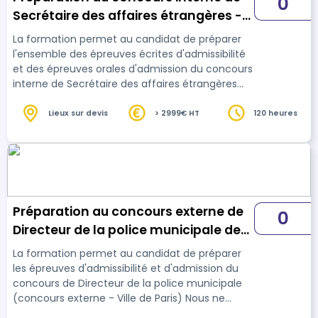
0
Secrétaire des affaires étrangères -
Cadre Orient (Préparation complète)
La formation permet au candidat de préparer
l'ensemble des épreuves écrites d'admissibilité
et des épreuves orales d'admission du concours
interne de Secrétaire des affaires étrangères
(cadre Orient)
Lieux sur devis
> 2999€ HT
120 heures
Préparation au concours externe de
0
Directeur de la police municipale de
la ville de Paris
La formation permet au candidat de préparer
les épreuves d'admissibilité et d'admission du
concours de Directeur de la police municipale
(concours externe - Ville de Paris) Nous ne
préparons pas à l'épreuve de langue vivante ni à