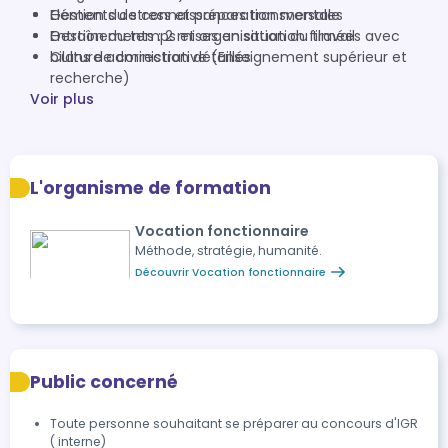
Eléments de connaissances transversales
Gestion du stress et préparation mentale
Entraînements : 2 mises en situation filmées avec
Gestion du temps et organisation du travail
bilans de correction détaillés
Culture administrative (Enseignement supérieur et
recherche)
Voir plus
L'organisme de formation
Vocation fonctionnaire
Méthode, stratégie, humanité.
Découvrir Vocation fonctionnaire
Public concerné
Toute personne souhaitant se préparer au concours d'IGR
( interne)