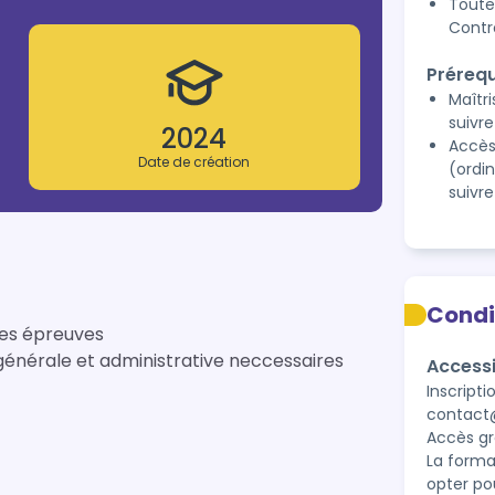
Toute
Contr
Prérequ
Maîtri
suivr
2024
Accès
Date de création
(ordi
suivr
Condi
des épreuves
générale et administrative neccessaires
Accessi
Inscripti
contact
Accès gr
La forma
opter po