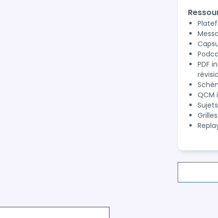
Ressou
Plate
Messa
Capsu
Podca
PDF in
révisi
Schém
QCM i
Sujets
Grille
Repla