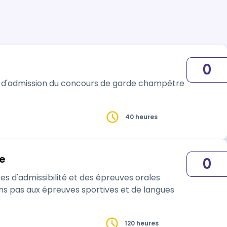
0
et d'admission du concours de garde champêtre
40 heures
e
0
é et des épreuves orales
120 heures