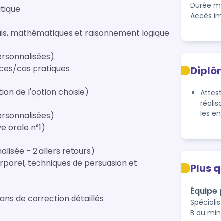
Durée ma
atique
Accès im
ais, mathématiques et raisonnement logique
ersonnalisées)
ices/cas pratiques
Diplô
on de l'option choisie)
Attest
réali
les e
ersonnalisées)
ve orale n°1)
lisée - 2 allers retours)
porel, techniques de persuasion et
Plus 
Équipe
lans de correction détaillés
Spéciali
B du min