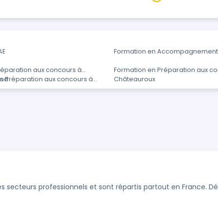
AE
Formation en Accompagnement 
réparation aux concours à
Formation en Préparation aux c
and
s Préparation aux concours à
Châteauroux
s secteurs professionnels et sont répartis partout en France. 