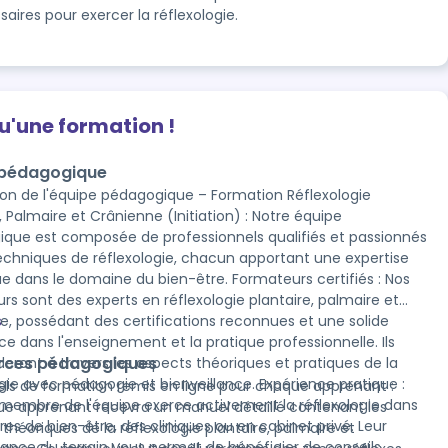
aires pour exercer la réflexologie.
qu'une formation !
 pédagogique
ion de l'équipe pédagogique – Formation Réflexologie
Palmaire et Crânienne (Initiation) : Notre équipe
que est composée de professionnels qualifiés et passionnés
techniques de réflexologie, chacun apportant une expertise
s le domaine du bien-être. Formateurs certifiés : Nos
rs sont des experts en réflexologie plantaire, palmaire et
e, possédant des certifications reconnues et une solide
s
ce dans l'enseignement et la pratique professionnelle. Ils
rces pédagogiques
deront à travers les aspects théoriques et pratiques de la
ogie avec pédagogie et bienveillance. Expérience pratique :
ls de formation remis en ligne pour chaque apprenant :
embre de l'équipe exerce activement la réflexologie dans
e apprenant recevra un manuel détaillé contenant les
res de bien-être, des cliniques ou en cabinet privé. Leur
théoriques de la réflexologie plantaire, palmaire et
ance du terrain vous permet de bénéficier de conseils