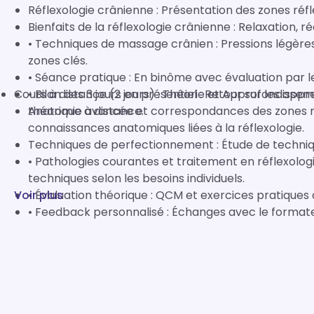
Réflexologie crânienne : Présentation des zones réf
Bienfaits de la réflexologie crânienne : Relaxation, ré
• Techniques de massage crânien : Pressions légère
zones clés.
• Séance pratique : En binôme avec évaluation par l
Cours à distance (2 jours) : Théorie et Approfondisse
• Bilan des 3 jours en présentiel : Retour sur les app
théorique à distance.
Anatomie avancée et correspondances des zones r
connaissances anatomiques liées à la réflexologie.
Techniques de perfectionnement : Étude de techni
• Pathologies courantes et traitement en réflexol
techniques selon les besoins individuels.
Voir plus
• Évaluation théorique : QCM et exercices pratiques 
• Feedback personnalisé : Échanges avec le formateu