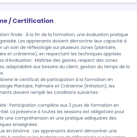
me / Certification
tion finale : À la fin de la formation, une évaluation pratique 
rganisée. Les apprenants doivent démontrer leur capacité à 
er un soin de réflexologie sur plusieurs zones (plantaire, 
ire et crânienne), en respectant les techniques apprises.

es d’évaluation : Maîtrise des gestes, respect des zones 
es, adaptabilité aux besoins du client, gestion du temps de la 
e.
btenir le certificat de participation à la formation en 
ologie Plantaire, Palmaire et Crânienne (Initiation), les 
ants doivent remplir les conditions suivantes :

ité : Participation complète aux 3 jours de formation en 
tiel. La présence à toutes les sessions est obligatoire pour 
tir une compréhension et une pratique adéquates des 
iques enseignées.

que en binôme : Les apprenants doivent démontrer une 