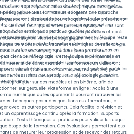
nne. Ce manuel inclut des illustrations des zones réflexes,
s et d'une approche concrète des techniques enseignées.
structions techniques et des conseils pratiques en ligne via
e pédagogique : Nos formateurs adoptent une approche
teforme privé ou drive. Fiches techniques : Des fiches
lisée, prenant en compte le niveau et les besoins de chaque
étiques seront distribuées pour chaque module, présentant
t. Ils veillent à ce que chacun puisse progresser à son
ints clés des techniques et les gestes à appliquer. Elles sont
râce à des sessions de pratique guidées et des
es pour servir de guide lors des séances pratiques et après
ations régulières. Suivi et accompagnement : L'équipe reste
rmation (en ligne). Vidéos pédagogiques : Accès à une
le pour un suivi après la formation, répondant aux questions
othèque de vidéos démontrant les techniques de réflexologie.
enants et les accompagnant dans leurs premiers pas en
idéos sont disponibles en ligne pour permettre aux
 praticiens de réflexologie. Cette équipe expérimentée et
ants de revoir les gestes et d’approfondir leur pratique à
lante vous garantit un apprentissage de qualité, dans un
ile. Matériel de démonstration : Les formateurs utiliseront
ement stimulant et convivial, vous permettant d'acquérir les
upports visuels (tableaux anatomiques, maquettes) pour
ces nécessaires pour pratiquer la réflexologie plantaire,
quer les zones réflexes du corps. Les apprenants pourront
 et crânienne.
ment pratiquer sur des modèles et en binôme, afin de
ctionner leur gestuelle. Plateforme en ligne : Accès à une
forme numérique où les apprenants pourront retrouver les
urces théoriques, poser des questions aux formateurs, et
er avec les autres participants. Cela facilite la révision et
t un apprentissage continu après la formation. Supports
uation : Tests théoriques et pratiques pour valider les acquis
que étape de la formation. Ces évaluations permettent aux
nants de mesurer leur progression et de recevoir des retours