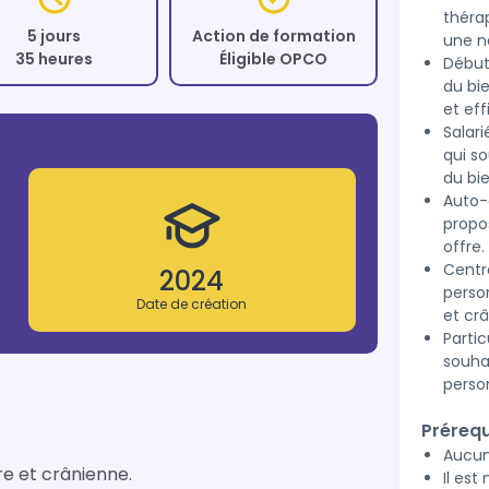
théra
5 jours
Action de formation
une n
35 heures
Éligible OPCO
Début
du bi
et eff
Salari
qui so
du bi
Auto-
propos
offre.
Centr
2024
person
Date de création
et cr
Partic
souha
person
Prérequ
Aucun
ire et crânienne.
Il est