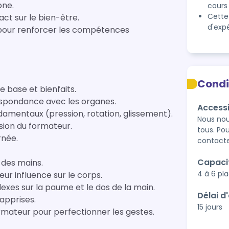
one.
cours
Cette
ct sur le bien-être.
d'exp
 pour renforcer les compétences
Condi
de base et bienfaits.
respondance avec les organes.
Accessi
amentaux (pression, rotation, glissement).
Nous nou
sion du formateur.
tous. Pou
rnée.
contacte
Capaci
e des mains.
4 à 6 pl
eur influence sur le corps.
lexes sur la paume et le dos de la main.
Délai d
apprises.
15 jours
ormateur pour perfectionner les gestes.