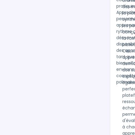
crânie
pratique
des in
Approch
la pla
personna
synth
apprenan
les po
rythme g
conçu
démonstr
la fo
disponib
bibli
des appr
Ces v
tant que
appren
bienveil
domic
environn
des s
compéten
expli
palmaire
égale
perfe
plate
resso
échang
perme
d'éval
à cha
appre