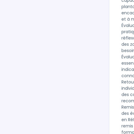
capaci
plant
encad
et à m
Évalua
pratiq
réfle
des zo
besoin
Évalua
essent
indica
conna
Retou
indivi
des c
recom
Remise
des év
en Réf
remis 
forma