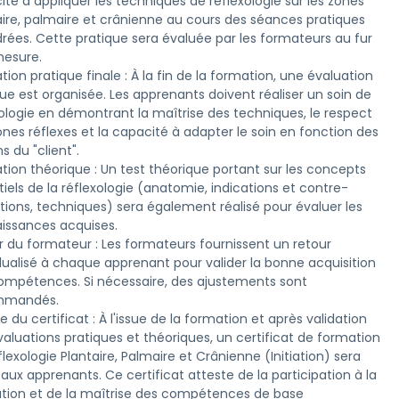
té à appliquer les techniques de réflexologie sur les zones 
aire, palmaire et crânienne au cours des séances pratiques 
rées. Cette pratique sera évaluée par les formateurs au fur 
esure.

tion pratique finale : À la fin de la formation, une évaluation 
ue est organisée. Les apprenants doivent réaliser un soin de 
xologie en démontrant la maîtrise des techniques, le respect 
nes réflexes et la capacité à adapter le soin en fonction des 
s du "client".

tion théorique : Un test théorique portant sur les concepts 
iels de la réflexologie (anatomie, indications et contre-
tions, techniques) sera également réalisé pour évaluer les 
issances acquises.

r du formateur : Les formateurs fournissent un retour 
dualisé à chaque apprenant pour valider la bonne acquisition 
ompétences. Si nécessaire, des ajustements sont 
mandés.

 du certificat : À l'issue de la formation et après validation 
aluations pratiques et théoriques, un certificat de formation 
lexologie Plantaire, Palmaire et Crânienne (Initiation) sera 
aux apprenants. Ce certificat atteste de la participation à la 
tion et de la maîtrise des compétences de base 