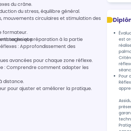
lexes du crâne.
duction du stress, équilibre général.
s, mouvements circulaires et stimulation des
Diplô
e formateur.
Évalua
ment technique
rentissages et préparation à la partie
est o
réalis
éflexes : Approfondissement des
palma
Critèr
ques avancées pour chaque zone réflexe.
réflex
ogie : Comprendre comment adapter les
séanc
Pour o
à distance.
Réflex
r pour ajuster et améliorer la pratique.
appren
Assidu
présen
garan
techn
Prati