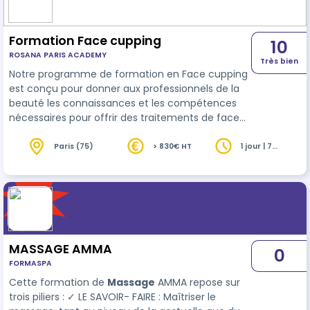
professionnelle. Cette formation vou…
Formation Face cupping
10
ROSANA PARIS ACADEMY
Très bien
Notre programme de formation en Face cupping
est conçu pour donner aux professionnels de la
beauté les connaissances et les compétences
nécessaires pour offrir des traitements de face
cupping de qualité supérieure à leurs clients. La
formation comprend une présentation théorique
Paris (75)
> 830€ HT
1 jour | 7
heures
sur les principes de base de la technique de face
cupping ainsi que sur les différentes manœuvres
et les protocoles de traitement. Les participants
auront également l'occasion de pratiquer les
techniques sur des modèles…
MASSAGE AMMA
0
FORMASPA
Cette formation de
Massage
AMMA repose sur
trois piliers : ✓ LE SAVOIR- FAIRE : Maîtriser le