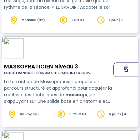
massage, tant au niveau de la gestuelle que du
rythme de la séance ✓ LE SAVOIR : Adapter le soin
en fonction des besoins du client. Maîtriser la
théorie pour une excellente prati…
Chaville (92)
> 0€ HT
1 jour | 7
heures
MASSOPRATICIEN Niveau 3
5
ECOLE FRANCAISE D'AROMATHERAPIE INTEGRATIVE
La formation de Massopraticien propose un
parcours structuré et approfondi pour acquérir la
maîtrise des techniques de
massage
, en
s’appuyant sur une solide base en anatomie et
physiologie. Elle est pensée pour les praticiens en
massage professionnels qui souhaitent se
Boulogne-
> 720€ HT
6 jours | 45
Billancourt
heures
perfectionner dans leur art, pour offrir des
(92)
massages axés sur une approche personnalisée.
Grâce à u…