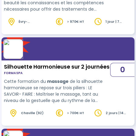
beauté les connaissances et les compétences
nécessaires pour offrir des traitements de
drainage du visage de qualité supérieure à leurs
clients. La formation comprend une présentation
Évry-
> 970€ HT
1 jour | 7
Courcouronnes
heures
théorique sur les principes de base de la
(91)
technique de young face ainsi que sur les
différentes manœuvres et les protocoles de
traitement. Les participants auront également
l'occasion de pratiquer les techniques sur des
modèl…
Silhouette Harmonieuse sur 2 journées
0
FORMASPA
Cette formation du
massage
de la silhouette
harmonieuse se repose sur trois piliers : LE
SAVOIR- FAIRE : Maîtriser le massage, tant au
niveau de la gestuelle que du rythme de la
séance. LE SAVOIR : Adapter le soin en fonction
des besoins du client. Maîtriser la théorie …
Chaville (92)
> 700€ HT
2 jours | 14
heures