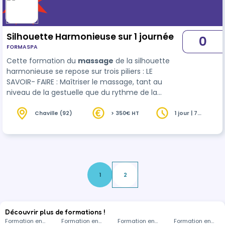
Silhouette Harmonieuse sur 1 journée
0
FORMASPA
Cette formation du
massage
de la silhouette
harmonieuse se repose sur trois piliers : LE
SAVOIR- FAIRE : Maîtriser le massage, tant au
niveau de la gestuelle que du rythme de la
séance. LE SAVOIR : Adapter le soin en fonction
des besoins du client. Maîtriser la théorie …
Chaville (92)
> 350€ HT
1 jour | 7
heures
1
2
Découvrir plus de formations !
Formation en
Formation en
Formation en
Formation en