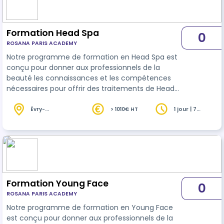
Formation Head Spa
0
ROSANA PARIS ACADEMY
Notre programme de formation en Head Spa est
conçu pour donner aux professionnels de la
beauté les connaissances et les compétences
nécessaires pour offrir des traitements de Head
Spa de qualité supérieure à leurs clients. La
formation comprend une présentation théorique
Évry-
> 1010€ HT
1 jour | 7
Courcouronnes
heures
sur les principes de base de la technique de Head
(91)
Spa, ainsi que sur les différentes manœuvres et
les protocoles de traitement. Les participants
auront également l'occasion de pratiquer les
techniques sur des modèles en cours de…
Formation Young Face
0
ROSANA PARIS ACADEMY
Notre programme de formation en Young Face
est conçu pour donner aux professionnels de la