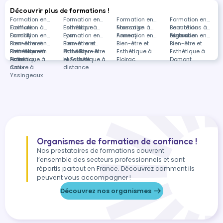
Découvrir plus de formations !
Formation en
Formation en
Formation en
Formation en
Coiffure
Formation à
Esthétique
Formation à
Massage
Formation à
Beauté du
Formations à
Dardilly
Formation en
Lyon
Formation en
Annecy
Formation en
regard
distance
Formation en
Bien-être et
Formation en
Bien-être et
Formations
Bien-être et
Bien-être et
Esthétique à
Bien-être et
Formation en
Esthétique à
dans Bien-être
Esthétique à
Esthétique à
Ham
Esthétique à
Animaux,
Lécousse
et Esthétique à
Floirac
Domont
Croix
nature à
distance
Yssingeaux
Organismes de formation de confiance !
Nos prestataires de formations couvrent
l’ensemble des secteurs professionnels et sont
répartis partout en France. Découvrez comment ils
peuvent vous accompagner !
Découvrez nos organismes