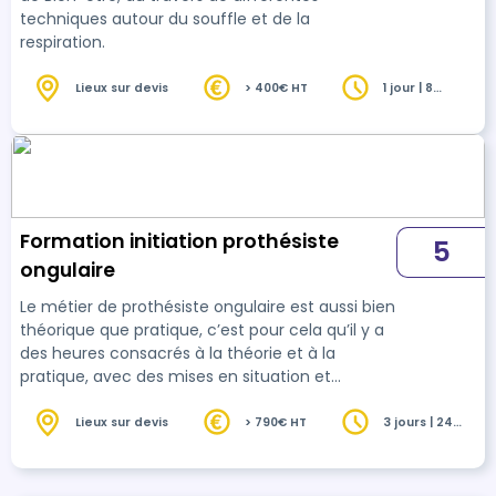
techniques autour du souffle et de la
respiration.
Lieux sur devis
> 400€ HT
1 jour | 8
heures
Formation initiation prothésiste
5
ongulaire
Le métier de prothésiste ongulaire est aussi bien
théorique que pratique, c’est pour cela qu’il y a
des heures consacrés à la théorie et à la
pratique, avec des mises en situation et
différentes poses d’ongles artificiels sur des
modèles humains ou main d’entrainement qui
Lieux sur devis
> 790€ HT
3 jours | 24
heures
seront trouvés par le stagiaire