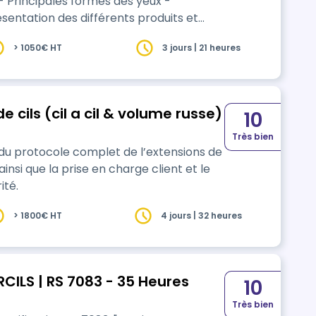
- Principales formes des yeux -
sentation des différents produits et
t démonstration du protocole à suivre -
> 1050€ HT
3 jours | 21 heures
vai…
 cils (cil a cil & volume russe)
10
Très bien
 du protocole complet de l’extensions de
ainsi que la prise en charge client et le
ité.
> 1800€ HT
4 jours | 32 heures
CILS | RS 7083 - 35 Heures
10
Très bien