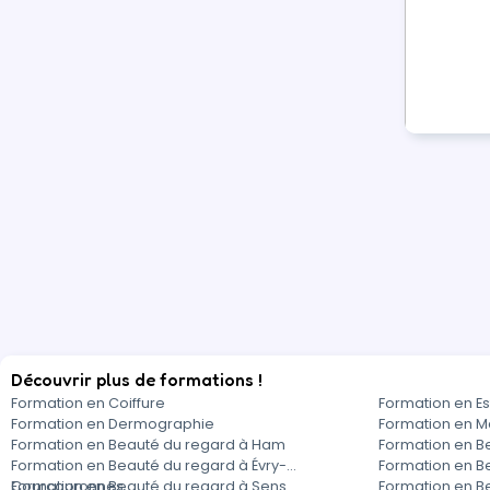
Découvrir plus de formations !
Formation en Coiffure
Formation en Es
Formation en Dermographie
Formation en M
Formation en Beauté du regard à Ham
Formation en Be
Formation en Beauté du regard à Évry-
Formation en B
Courcouronnes
Formation en Beauté du regard à Sens
Formation en B