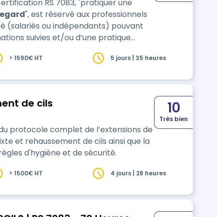
ertification RS 7083, "pratiquer une
regard
", est réservé aux professionnels
uté (salariés ou indépendants) pouvant
rmations suivies et/ou d’une pratique
mbellissement du…
> 1590€ HT
5 jours | 35 heures
ent de cils
10
Très bien
 du protocole complet de l’extensions de
ixte et rehaussement de cils ainsi que la
règles d'hygiène et de sécurité.
> 1500€ HT
4 jours | 28 heures