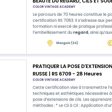
BEAUTÉ DU REGARD, CILS ET SOUR
COLOR VINTAGE ACADEMY
Le parcours de 70 heures constitue le p
certification RS 7083. Il s’adresse aux p
formation ni exercé de pratique profess
l’embellissement du
regard
, ainsi qu’a
l’ensemble des compétences nécessaire
Mauguio (34)
cette activité. Ce parcours permet une acquisition progressive, structurée et
encadrée de l’ensemble des compétenc
PRATIQUER LA POSE D'EXTENSION 
RUSSE | RS 6709 - 28 Heures
COLOR VINTAGE ACADEMY
Cette certification vise à transmettre
techniques et esthétiques nécessaires à
pose d’extensions de cils. Les apprenants maîtriseront les deux principales
méthodes : * Le Cil à Cil : Application d’une extension synthétique sur chaque cil