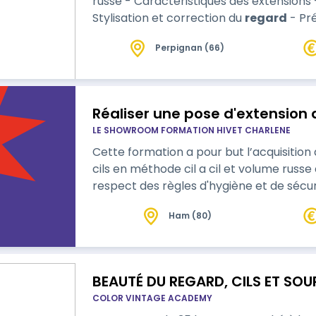
russe - Caractéristiques des extensions 
Stylisation et correction du
regard
- Pré
matériel professionnels - Préparation e
Perpignan (66)
Débriefing Programme Pratique - Apprentissage de la gestuelle sur une frange
de faux-cils - Installation du plan de tra
Réaliser une pose d'extension de
LE SHOWROOM FORMATION HIVET CHARLENE
Cette formation a pour but l’acquisition
cils en méthode cil a cil et volume russe 
respect des règles d'hygiène et de sécur
Ham (80)
BEAUTÉ DU REGARD, CILS ET SOUR
COLOR VINTAGE ACADEMY