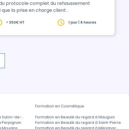
on du protocole complet du rehaussement
que la prise en charge client .
> 350€ HT
1 jour | 8 heures
Formation en Cosmétique
à Salon-de-
Formation en Beauté du regard à Mauguio
à Perpignan
Formation en Beauté du regard à Saint-Pierre
à Mougins
Formation en Beauté du regard à Mérignac