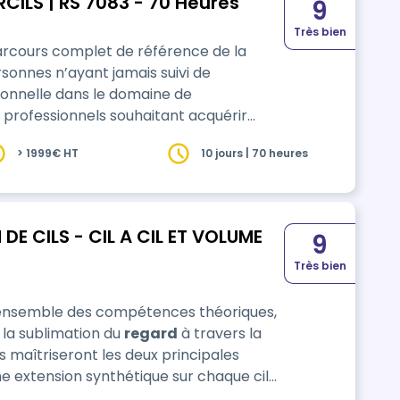
CILS | RS 7083 - 70 Heures
9
Très bien
arcours complet de référence de la
ersonnes n’ayant jamais suivi de
ionnelle dans le domaine de
ux professionnels souhaitant acquérir
s à l’exercice sécurisé et autonome de
> 1999€ HT
10 jours | 70 heures
es du …
DE CILS - CIL A CIL ET VOLUME
9
Très bien
 l’ensemble des compétences théoriques,
 la sublimation du
regard
à travers la
naturel, offrant un résultat subtil et naturel. * Le Volume Russe : App…