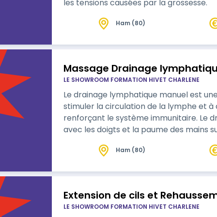
les tensions causées par la grossesse.
Ham (80)
Massage Drainage lymphatiqu
LE SHOWROOM FORMATION HIVET CHARLENE
Le drainage lymphatique manuel est un
stimuler la circulation de la lymphe et à
renforçant le système immunitaire. Le 
avec les doigts et la paume des mains su
de la circulation lymphatique et en variant la pression. La
Ham (80)
soin basé sur un massage réalisé avec d
formes, tailles et dessins adap…
Extension de cils et Rehaussem
LE SHOWROOM FORMATION HIVET CHARLENE