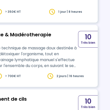
> 350€ HT
1 jour | 8 heures
e & Madérotherapie
10
Très bien
e technique de massage doux destinée à
 détoxiquer l'organisme, tout en
drainage lymphatique manuel s'effectue
r l'ensemble du corps, en suivant le sens
 madérotherapie est un
> 700€ HT
2 jours | 16 heures
es instruments en bois de différentes
ent de cils
10
Très bien