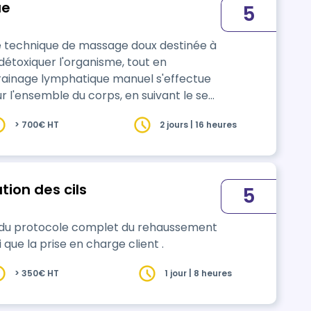
ue
5
e technique de massage doux destinée à
 détoxiquer l'organisme, tout en
drainage lymphatique manuel s'effectue
r l'ensemble du corps, en suivant le sens
nt la pression.
> 700€ HT
2 jours | 16 heures
ion des cils
5
on du protocole complet du rehaussement
que la prise en charge client .
> 350€ HT
1 jour | 8 heures