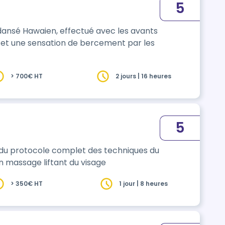
5
ansé Hawaien, effectué avec les avants
e et une sensation de bercement par les
> 700€ HT
2 jours | 16 heures
5
n du protocole complet des techniques du
 Kobido . C'est un massage liftant du visage
> 350€ HT
1 jour | 8 heures