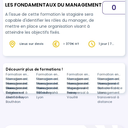
LES FONDAMENTAUX DU MANAGEMENT
0
A l'issue de cette formation le stagiaire sera
capable d'identifier les rôles du manager, de
mettre en place une organisation visant à
atteindre les objectifs fixés.
Lieux sur devis
> 370€ HT
1 jour | 7
heures
Découvrir plus de formations !
Formation en
Formation en
Formation en
Formation en
Management
Formation en
Management
Formation en
Management
Formation en
Management
Formation en
transversal à
Management
Formation en
transversal à
Management
Formation en
transversal à
Management
Formation en
transversal à
Management
Formations
Caen
transversal à
Management
Formation en
Paris
transversal à
Management
Formation en
Nogent-sur-
transversal à
Management
Fort-de-France
transversal à
dans
Cugnaux
transversal à
Relationnel
Bièvres
transversal à
SST à Royan
Seine
Passy
transversal à
Larra
Management
Andrézieux-
client à Royan
Lyon
Vouillé
transversal à
Bouthéon
distance