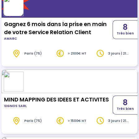
forte TRANSVERSALITÉ . A l'issue de formation vous
saurez : - Identifier les enjeu…
Gagnez 6 mois dans la prise en main
8
de votre Service Relation Client
Très bien
AMARC
Paris (75)
> 2100€ HT
3 jours | 21
heures
MIND MAPPING DES IDEES ET ACTIVITES
8
SIGNOS SARL
Très bien
Paris (75)
> 1500€ HT
3 jours | 21
heures