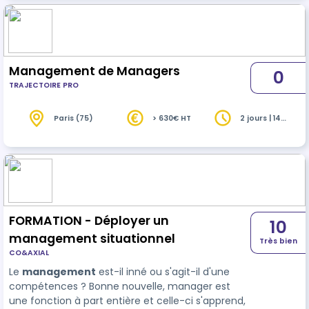
avec la gestion des contrats, la conformité, la
sécurité de l'information, le contrôle des coûts et
la valeur business…
Management de Managers
0
TRAJECTOIRE PRO
Paris (75)
> 630€ HT
2 jours | 14
heures
FORMATION - Déployer un
10
management situationnel
Très bien
CO&AXIAL
Le
management
est-il inné ou s'agit-il d'une
compétences ? Bonne nouvelle, manager est
une fonction à part entière et celle-ci s'apprend,