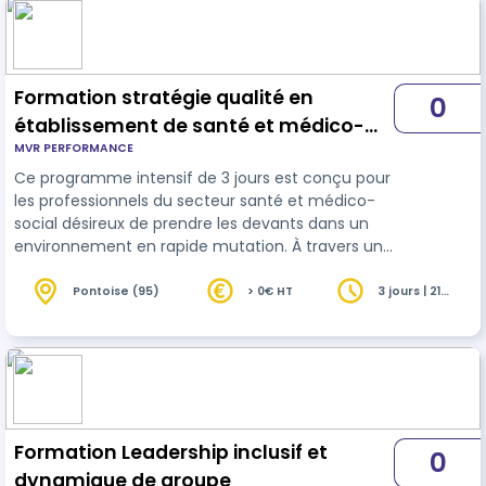
Formation stratégie qualité en
0
établissement de santé et médico-
MVR PERFORMANCE
sociaux
Ce programme intensif de 3 jours est conçu pour
les professionnels du secteur santé et médico-
social désireux de prendre les devants dans un
environnement en rapide mutation. À travers une
combinaison d'analyses sectorielles
approfondies, d'études de cas pratiques, et
Pontoise (95)
> 0€ HT
3 jours | 21
heures
d'ateliers interactifs, les participants
développeront des compétences avancées en
stratégie qualité . Ils apprendront à intégrer les
technologies tel que l'AI à optimiser la gestion des
ressources et à améliorer la prestation des s…
Formation Leadership inclusif et
0
dynamique de groupe