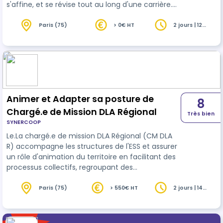
s'affine, et se révise tout au long d'une carrière.
Durant cette formation, nous aborderons le
management situationnel…
Paris (75)
> 0€ HT
2 jours | 12
heures
Animer et Adapter sa posture de
8
Chargé.e de Mission DLA Régional
Très bien
SYNERCOOP
Le.La chargé.e de mission DLA Régional (CM DLA
R) accompagne les structures de l'ESS et assurer
un rôle d'animation du territoire en facilitant des
processus collectifs, regroupant des
représentants multiples, tels que des CM DLA D,
des pilotes régionaux et des partenaires locaux
Paris (75)
> 550€ HT
2 jours | 14
heures
ou nationaux. Vous êtes donc amené.es à ajuster
votre posture d'accompagnant.e et vos
techniques d'animation en tenant compte de la