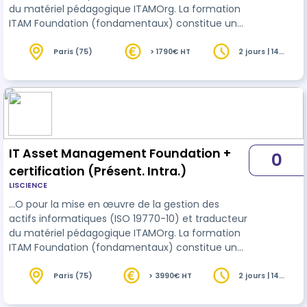
du matériel pédagogique ITAMOrg. La formation
ITAM Foundation (fondamentaux) constitue une
introduction à la gestion des actifs informatiques
(IT Asset
Management
, ITAM). Elle offre une vue
Paris (75)
> 1790€ HT
2 jours | 14
heures
à 360° en couvrant les quatre domaines clés de
la gestion des actifs IT ainsi que leur interaction
avec la gestion des contrats, la conformité, la
sécurité de l'information, le contrôle des coûts et
la valeur business…
IT Asset Management Foundation +
0
certification (Présent. Intra.)
LISCIENCE
…O pour la mise en œuvre de la gestion des
actifs informatiques (ISO 19770-10) et traducteur
du matériel pédagogique ITAMOrg. La formation
ITAM Foundation (fondamentaux) constitue une
introduction à la gestion des actifs informatiques
(IT Asset
Management
, ITAM). Elle offre une vue
Paris (75)
> 3990€ HT
2 jours | 14
heures
à 360° en couvrant les quatre domaines clés de
la gestion des actifs IT ainsi que leur interaction