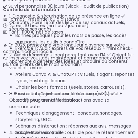
✔️ Suivi personnalisé 30 jours (Slack + audit de publication)

Contenu de la formation
1. Diagnostic & sécurisation de sa présence en ligne ✅
📅 Format : Présentiel ou à distance

Objectifs : Faire l’état des lieux de ses canaux actuels,
🕒 Durée : 10 heures (en 1 ou 2 journées)

sécuriser ses accès.
💶 Tarif : 1100 € net de taxes

Bonnes pratiques pour les mots de passe, les accès
aux pages, les outils à connaître.
🔥 En 2025, prenez une vraie longueur d’avance sur votre 
Exercice 1 : Audit express de vos réseaux + mini check-
communication locale.

2. Créer du contenu local percutant avec l’IA ✅ Objectifs :
list de sécurité.
👉 Inscrivez-vous dès maintenant et commencez à attirer 
Apprendre à générer des idées et produire du contenu
plus de clients dès le mois prochain !
visuel et textuel.
Ateliers Canva AI & ChatGPT : visuels, slogans, réponses
types, hashtags locaux.
Choisir les bons formats (Reels, stories, carrousels).
3. Booster l’engagement sur les réseaux (1h30) ✅
Exercice 2 : Création complète d’un post (visuel +
Objectifs : Augmenter les interactions avec sa
texte) pour une offre locale.
communauté.
Techniques d'engagement : concours, sondages,
storytelling, UGC.
Scénarios d’interaction : réponses aux avis, messages
4. Google Business Profile : outil clé pour le référencement
automatisés simples.