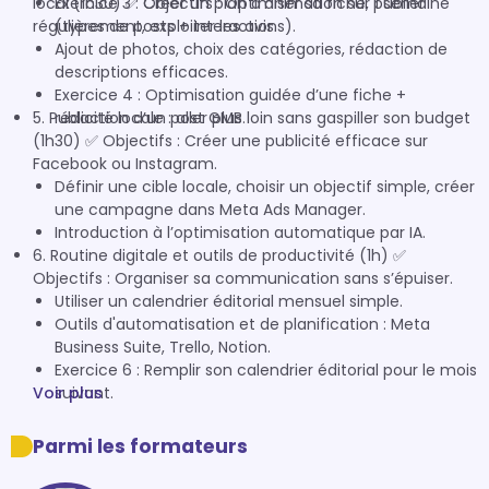
local (1h30) ✅ Objectifs : Optimiser sa fiche, publier
Exercice 3 : Créer un plan d’animation sur 1 semaine
régulièrement, exploiter les avis.
(types de posts + interactions).
Ajout de photos, choix des catégories, rédaction de
descriptions efficaces.
Exercice 4 : Optimisation guidée d’une fiche +
5. Publicité locale : aller plus loin sans gaspiller son budget
rédaction d’un post GMB.
(1h30) ✅ Objectifs : Créer une publicité efficace sur
Facebook ou Instagram.
Définir une cible locale, choisir un objectif simple, créer
une campagne dans Meta Ads Manager.
Introduction à l’optimisation automatique par IA.
6. Routine digitale et outils de productivité (1h) ✅
Objectifs : Organiser sa communication sans s’épuiser.
Utiliser un calendrier éditorial mensuel simple.
Outils d'automatisation et de planification : Meta
Business Suite, Trello, Notion.
Exercice 6 : Remplir son calendrier éditorial pour le mois
Voir plus
suivant.
Parmi les formateurs