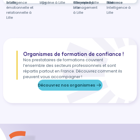
à Lille
Intelligence
Lille
Hygiène à Lille
community
d'équipes à
Site web à Lille
distance
Lille
Lille
Business
émotionnelle et
management
Lille
Intelligence à
relationnelle à
à Lille
Lille
Lille
Organismes de formation de confiance !
Nos prestataires de formations couvrent
l’ensemble des secteurs professionnels et sont
répartis partout en France. Découvrez comment ils
peuvent vous accompagner !
Découvrez nos organismes