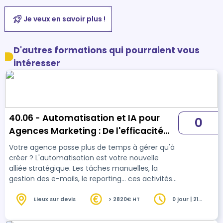
Je veux en savoir plus !
D'autres formations qui pourraient vous
intéresser
40.06 - Automatisation et IA pour
0
Agences Marketing : De l'efficacité
interne à la nouvelle offre de service
Votre agence passe plus de temps à gérer qu'à
créer ? L'automatisation est votre nouvelle
alliée stratégique. Les tâches manuelles, la
gestion des e-mails, le reporting... ces activités
chronophages freinent votre créativité et votre
rentabilité. Pendant ce temps, vos clients eux-
Lieux sur devis
> 2820€ HT
0 jour | 21
heures
mêmes cherchent des solutions pour être plus
efficaces. Et si vous pouviez résoudre ces deux