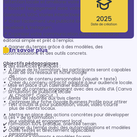
l’attention locale et améliorer votre référencement gratuit.

📌 Booster l’engagement avec votre communauté 
(concours, UGC, stories interactives).

2025
📌 Créer facilement une publicité locale performante sur 
Date de création
Facebook & Instagram.

📌 Organiser votre communication avec un calendrier 
éditorial simple et prêt à l’emploi.

📌 Gagner du temps grâce à des modèles, des 
En savoir plus
automatisations et des outils concrets.

Objectifs pédagogiques
🛠️ Les exercices pratiques :

À l’issue de la formation, les participants seront capables
✅ Audit de vos réseaux et fiche Google

de :
✅ Création de contenu personnalisé (visuels + texte)

Créer du contenu attractif adapté à leur audience locale.
✅ Mise en place d’un calendrier éditorial

Créer du contenu engageant avec des outils d’IA (Canva
✅ Simulation de publicité locale

AI, ChatGPT, CapCut…).
✅ Atelier de réponse aux avis clients

Optimiser leur fiche Google Business Profile pour attirer
✅ Test d’outils IA pour publication, visuel, vidéo courte

plus de clients locaux.
Mettre en place des actions concrètes pour développer
🚀 Les + de la formation :

leur visibilité et engagement local.
✔️ Formation 100% pratique, orientée terrain

Gagner du temps avec des automatisations et modèles
✔️ Outils testés et directement applicables

personnalisés.
✔️ Kit digital + prompts + modèles fournis
