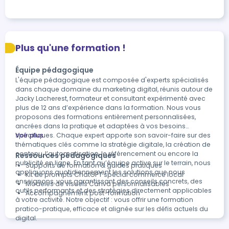
Plus qu'une formation !
Équipe pédagogique
L'équipe pédagogique est composée d'experts spécialisés
dans chaque domaine du marketing digital, réunis autour de
Jacky Lacherest, formateur et consultant expérimenté avec
plus de 12 ans d’expérience dans la formation. Nous vous
proposons des formations entièrement personnalisées,
ancrées dans la pratique et adaptées à vos besoins
spécifiques. Chaque expert apporte son savoir-faire sur des
Voir plus
thématiques clés comme la stratégie digitale, la création de
contenu, l’automatisation, le référencement ou encore la
Ressources pédagogiques
publicité en ligne. En tant qu’équipe active sur le terrain, nous
Supports de formation & guides pratiques
appliquons quotidiennement les solutions que nous
Kit de prompts ChatGPT spécial commerce local
enseignons, vous garantissant des conseils concrets, des
Modèles de visuels Canva personnalisables
outils performants et des stratégies directement applicables
Accompagnement post-formation
à votre activité. Notre objectif : vous offrir une formation
pratico-pratique, efficace et alignée sur les défis actuels du
digital.