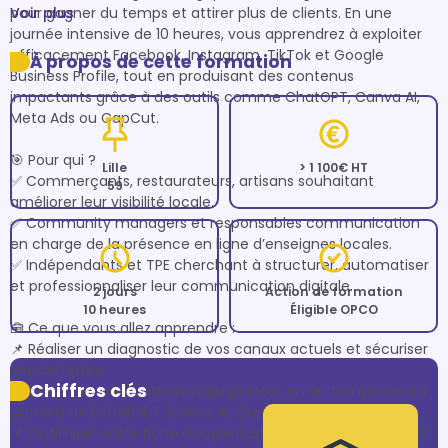
pour gagner du temps et attirer plus de clients. En une 
Voir plus
journée intensive de 10 heures, vous apprendrez à exploiter 
efficacement Facebook, Instagram, TikTok et Google 
À propos de cette formation
Business Profile, tout en produisant des contenus 
impactants grâce à des outils comme ChatGPT, Canva AI, 
Meta Ads ou CapCut.

🎯 Pour qui ?

Lille
> 1 100€ HT
✅ Commerçants, restaurateurs, artisans souhaitant 
59
améliorer leur visibilité locale.

✅ Community managers et responsables communication 
en charge de la présence en ligne d’enseignes locales.

✅ Indépendants et TPE cherchant à structurer, automatiser 
et professionnaliser leur communication digitale.

2 jours
Action de formation
10 heures
Éligible OPCO
🧰 Ce que vous allez apprendre :

📌 Réaliser un diagnostic de vos canaux actuels et sécuriser 
vos comptes.

Chiffres clés
📌 Créer des publications engageantes en un temps record 
grâce à l’IA (ChatGPT, Canva AI, CapCut).

📌 Optimiser votre fiche Google Business Profile pour capter 