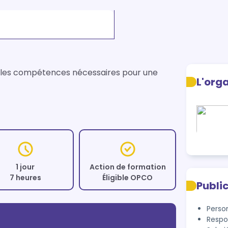
s les compétences nécessaires pour une 
L'org
1 jour
Action de formation
7 heures
Éligible OPCO
Publi
Person
Respo