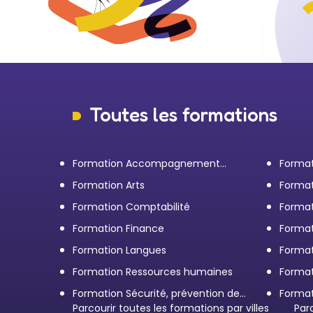
Toutes les formations
Formation Accompagnement
Format
personnel et Bilan de
transp
Formation Arts
Format
compétences
Formation Comptabilité
Format
d'entr
Formation Finance
Format
Formation Langues
Forma
Formation Ressources humaines
Format
Formation Sécurité, prévention des
Format
risques et qualité
Parcourir toutes les formations par villes
restau
Par