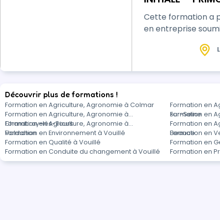
Cette formation a 
en entreprise soum
L
Découvrir plus de formations !
Formation en Agriculture, Agronomie à Colmar
Formation en A
Formation en Agriculture, Agronomie à
sur-Seine
Formation en Ag
Chambray-lès-Tours
Formation en Agriculture, Agronomie à
Formation en A
Valdahon
Formation en Environnement à Vouillé
Beauce
Formation en Ve
Formation en Qualité à Vouillé
Formation en Ge
Formation en Conduite du changement à Vouillé
Formation en P