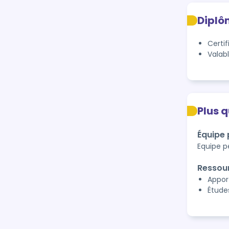
Diplô
Certif
Valab
Plus 
Équipe
Equipe p
Ressou
Appor
Étude