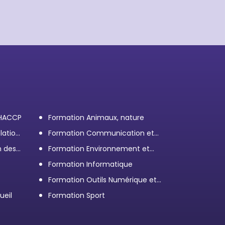
 HACCP
Formation Animaux, nature
lation
Formation Communication et
efficacité personnelle et
n des
Formation Environnement et
professionnelle
démarche RSE
Formation Informatique
Formation Outils Numérique et
e
Bureautique
ueil
Formation Sport