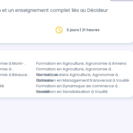
n et un enseignement complet liés au Décideur
3 jours | 21 heures
omie à Mont-
Formation en Agriculture, Agronomie à Amiens
omie à
Formation en Agriculture, Agronomie à
nomie à Beauce
Montauban
Formations dans Agriculture, Agronomie à
distance
Formation en Management transversal à Vouillé
llé
Formation en Dynamique de commerce à
Vouillé
Formation en Sensibilisation à Vouillé