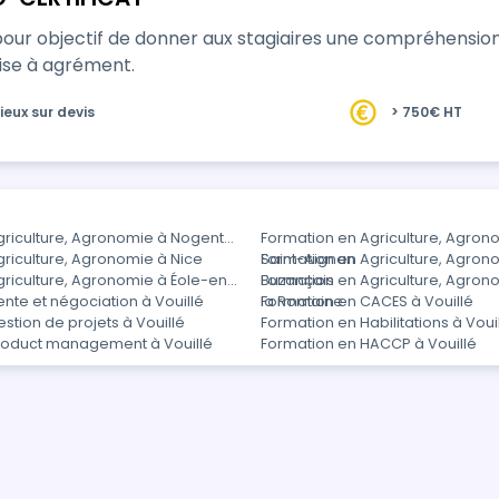
pour objectif de donner aux stagiaires une compréhensio
ise à agrément.
ieux sur devis
> 750€ HT
griculture, Agronomie à Nogent-
Formation en Agriculture, Agron
riculture, Agronomie à Nice
Saint-Aignan
Formation en Agriculture, Agron
griculture, Agronomie à Éole-en-
Buzançais
Formation en Agriculture, Agro
nte et négociation à Vouillé
la Romaine
Formation en CACES à Vouillé
stion de projets à Vouillé
Formation en Habilitations à Voui
roduct management à Vouillé
Formation en HACCP à Vouillé