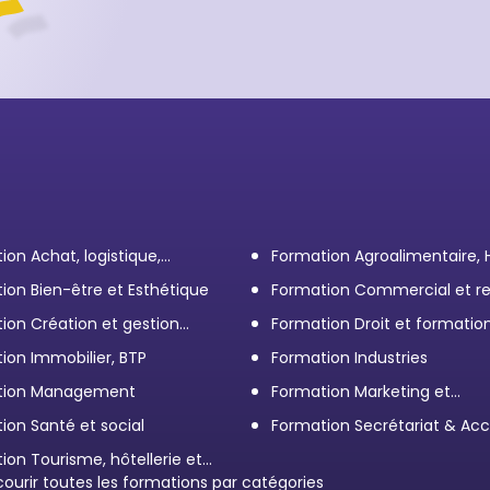
ion Achat, logistique,
Formation Agroalimentaire,
ort
ion Bien-être et Esthétique
Formation Commercial et re
client
ion Création et gestion
Formation Droit et formatio
eprise
Élus
ion Immobilier, BTP
Formation Industries
tion Management
Formation Marketing et
Communication d'entrepris
ion Santé et social
Formation Secrétariat & Acc
ion Tourisme, hôtellerie et
ration
courir toutes les formations par catégories