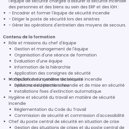
l'équipe de sécurité chargée d'assurer la sécurité incendie
des personnes et des biens au sein des ERP et des IGH :
- Encadrer et former l'équipe de sécurité incendie
- Diriger le poste de sécurité lors des sinistres
- Gérer les opérations d'entretien des moyens de secours.
Contenu de la formation
Rôle et missions du chef d'équipe
Gestion et management de l'équipe
Organisation d'une séance de formation
Evaluation d'une équipe
Information de la hiérarchie
Application des consignes de sécurité
Manipulation du système de sécurité incendie
Gestion des incendies techniques
Délivrance du permis a feu
Système de détection incendie et de mise en sécurité
Installations fixes d'extinction automatique
Hygiène et sécurité du travail en matière de sécurité
incendie
Réglementation du Code du Travail
Commission de sécurité et commission d'accessibilité
Chef du poste central de sécurité en situation de crise
Gestion des situations de crises et du poste central de