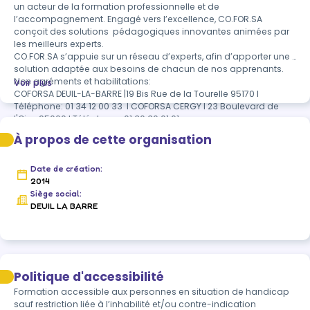
un acteur de la formation professionnelle et de 
l’accompagnement. Engagé vers l’excellence, CO.FOR.SA 
conçoit des solutions  pédagogiques innovantes animées par 
les meilleurs experts. 

CO.FOR.SA s’appuie sur un réseau d’experts, afin d’apporter une 
solution adaptée aux besoins de chacun de nos apprenants.

Nos agréments et habilitations: ​

Voir plus
COFORSA DEUIL-LA-BARRE |19 Bis Rue de la Tourelle 95170 I 
Téléphone: 01 34 12 00 33  I COFORSA CERGY I 23 Boulevard de 
l'Oise 95000 I Téléphone: 01 30 30 01 61

À propos de cette organisation
 Numéro SIRET: N° SIRET de l'organisme [Cliquer et glisser pour 
déplacer]  | Numéro de déclaration d'activité: Numéro  

Autorisation d'exercice CNAPS: FOR-095-2026-12-22-
Date de création:
20210788051 I Agrément ADEF Cergy: 95 23 10 10 02  I Agrément 
2014
ADEF  Deuil-La-Barre: 95 20 10 28 01

Siège social:
Habilitation SST niveau 1 & 2 H32957/2019/SST-1/O/12  
DEUIL LA BARRE
1502630/2021/SST-02/O/12
Politique d'accessibilité
Formation accessible aux personnes en situation de handicap 
sauf restriction liée à l’inhabilité et/ou contre-indication 