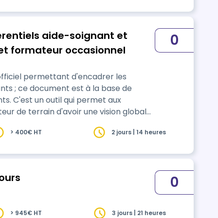
 voix de cette …
rentiels aide-soignant et
0
 et formateur occasionnel
ants ; ce document est à la base de
et aux
teur de terrain d'avoir une vision globale
plorer, l'analyser
> 400€ HT
2 jours | 14 heures
jours
0
> 945€ HT
3 jours | 21 heures