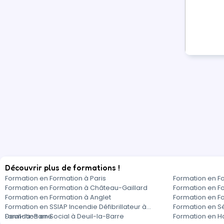
Découvrir plus de formations !
Formation en Formation à Paris
Formation en F
Formation en Formation à Château-Gaillard
Formation en F
Formation en Formation à Anglet
Formation en Fo
Formation en SSIAP Incendie Défibrillateur à
Formation en Sé
Deuil-la-Barre
Formation en Social à Deuil-la-Barre
Formation en H