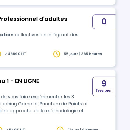
Professionnel d'adultes
0
ation
collectives en intégrant des
> 4889€ HT
55 jours | 385 heures
Formation Points of You - niveau 1 - EN LIGNE
9
Très bien
é de vous faire expérimenter les 3
Coaching Game et Punctum de Points of
mière approche de la méthodologie et
> 540€ HT
2 jours | 9 heures