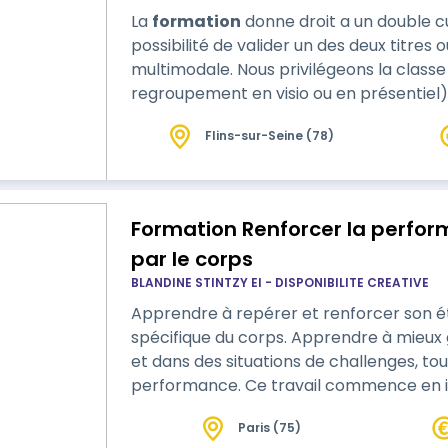
La
formation
donne droit a un double cursus - 
possibilité de valider un des deux titres 
multimodale. Nous privilégeons la classe
regroupement en visio ou en présentiel)
Flins-sur-Seine (78)
Formation Renforcer la perform
par le corps
BLANDINE STINTZY EI - DISPONIBILITE CREATIVE
Apprendre à repérer et renforcer son 
spécifique du corps. Apprendre à mieux 
et dans des situations de challenges, to
performance. Ce travail commence en interrogeant les situations
professionnelles de chacun, en identifia
Paris (75)
associées, pour leur valeur d’indicateur