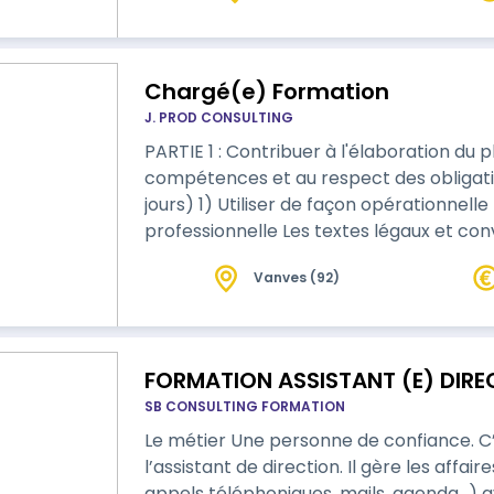
Chargé(e) Formation
J. PROD CONSULTING
PARTIE 1 : Contribuer à l'élaboration d
compétences et au respect des obligati
jours) 1) Utiliser de façon opérationnelle les textes de la formation
professionnelle Les textes légaux et conventionnels applicables La gouvernance
et le système de financement de la form
Vanves (92)
financements…
FORMATION ASSISTANT (E) DIRE
SB CONSULTING FORMATION
Le métier Une personne de confiance. C’e
l’assistant de direction. Il gère les affai
appels téléphoniques, mails, agenda…) 