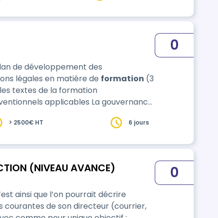
0
u plan de développement des
ons légales en matière de
formation
(3
ation professionnelle Contributions et
> 2500€ HT
6 jours
CTION (NIVEAU AVANCE)
0
st ainsi que l’on pourrait décrire
res courantes de son directeur (courrier,
avec comme pour unique objectif :