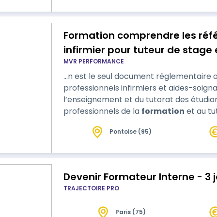
chacun. On apprend à accueillir la petite
Formation comprendre les réfé
infirmier pour tuteur de stage
MVR PERFORMANCE
…n est le seul document réglementaire officiel permettant d'encadrer les
professionnels infirmiers et aides-soign
l’enseignement et du tutorat des étudiants. C'est un outil qui perm
professionnels de la
formation
et au tu
des situations de travail couvertes par la formation. L'ex
Pontoise (95)
contribue à faciliter les échanges pour accompagner les étudiants et les jeunes
professionnels en matière d'acq…
Devenir Formateur Interne - 3 
TRAJECTOIRE PRO
Paris (75)