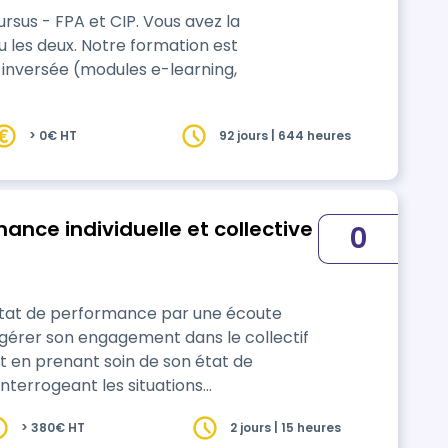
FPA et CIP. Vous avez la
ou les deux. Notre formation est
 inversée (modules e-learning,
> 0€ HT
92 jours | 644 heures
ance individuelle et collective
0
état de performance par une écoute
gérer son engagement dans le collectif
ut en prenant soin de son état de
nt les émotions qui peuvent être y
> 380€ HT
2 jours | 15 heures
s par rapport à l’état de performance de