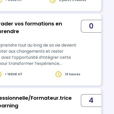
rader vos formations en
0
prendre
pprendre tout au long de sa vie devient
pter aux changements et rester
pour transformer l’expérience
> 1690€ HT
19 heures
fessionnelle/Formateur.trice
4
earning