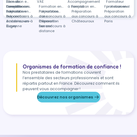
Bilan de
Formation en
VAE
Accompagnement
Formateur
compétences
Orientation
Formation en
Formation en
à l'emploi
Formation en
Formation en
professionnel
scolaire
Préparation
Formation en
Préparation
Formations
Préparation
Préparation
aux concours à
Préparation
aux concours à
dans
aux concours à
aux concours à
Ambérieu-en-
aux concours à
Clermont-
Préparation
Châteauroux
Paris
Bugey
Cayenne
Ferrand
aux concours à
distance
Organismes de formation de confiance !
Nos prestataires de formations couvrent
l’ensemble des secteurs professionnels et sont
répartis partout en France. Découvrez comment ils
peuvent vous accompagner !
Découvrez nos organismes