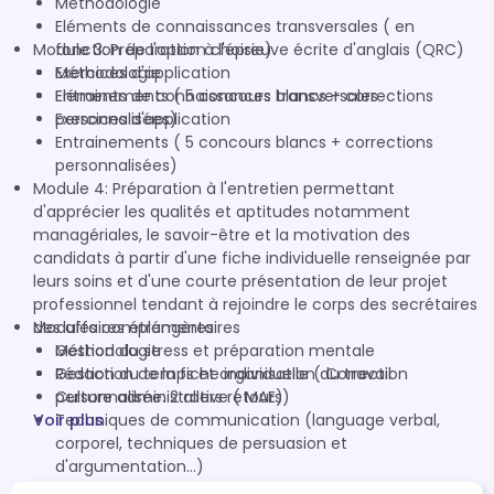
Méthodologie
Eléments de connaissances transversales ( en
Module 3: Préparation à l'épreuve écrite d'anglais (QRC)
fonction de l'option choisie)
Exercices d'application
Méthodologie
Entrainements ( 5 concours blancs + corrections
Eléments de connaissances transversales
personnalisées)
Exercices d'application
Entrainements ( 5 concours blancs + corrections
personnalisées)
Module 4: Préparation à l'entretien permettant
d'apprécier les qualités et aptitudes notamment
managériales, le savoir-être et la motivation des
candidats à partir d'une fiche individuelle renseignée par
leurs soins et d'une courte présentation de leur projet
professionnel tendant à rejoindre le corps des secrétaires
des affaires étrangères.
Modules complémentaires
Méthodologie
Gestion du stress et préparation mentale
Rédaction de la fiche individuelle ( Correction
Gestion du temps et organisation du travail
personnalisée: 2 allers retours)
Culture administrative ( MAE)
Voir plus
Techniques de communication (language verbal,
corporel, techniques de persuasion et
d'argumentation...)
Eléments de connaissances transversales