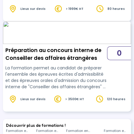
préparons pas à l'épreuve de langue étrangère.
Lieux sur devis
> 1999€ HT
80 heures
Préparation au concours interne de
0
Conseiller des affaires étrangères
La formation permet au candidat de préparer
l'ensemble des épreuves écrites d'admissibilité
et des épreuves orales d'admission du concours
interne de "Conseiller des affaires étrangères" (
INSP - Orient) Nous ne préparons pas aux
épreuves de langues étrangères.
Lieux sur devis
> 3500€ HT
120 heures
Découvrir plus de formations !
Formation en
Formation en
Formation en
Formation en