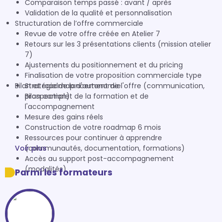
Comparaison temps passé : avant / après
Validation de la qualité et personnalisation
Structuration de l’offre commerciale
Revue de votre offre créée en Atelier 7
Retours sur les 3 présentations clients (mission atelier
7)
Ajustements du positionnement et du pricing
Finalisation de votre proposition commerciale type
Bilan et roadmap d'autonomie
Stratégie de lancement de l'offre (communication,
prospection)
Bilan complet de la formation et de
l'accompagnement
Mesure des gains réels
Construction de votre roadmap 6 mois
Ressources pour continuer à apprendre
Voir plus
(communautés, documentation, formations)
Accès au support post-accompagnement
(modalités)
Parmi les formateurs