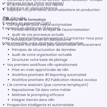
✔️ dans vos locaux (intra-entreprise)

et différenciante pour vos clients
✔️ à distance en visioconférence

Déployer vos premières automatisations en production
🧑‍🏫  Déroulée

Contenu de la formation
8 Ateliers en présentiel (24h)

Cartographier pour mieux automatiser
5 sessions en distanciel (11 heures)

Fondamentaux et éthique de l'automatisation
Audit de vos processus actuels
Prêt(e) à transformer votre agence ? Contactez-nous pour 
Introduction à n8n et l'écosystème
bâtir ensemble votre stratégie d'automatisation.
Structurer vos données pour automatiser efficacement
Principes de structuration de données
Audit de votre organisation actuelle
Structurer votre base de pilotage
Vos premiers workflows n8n opérationnels
Prise en main approfondie de n8n
Workflow prioritaire #1 Reporting automatisé
Workflow prioritaire #2 Publication réseaux sociaux
L'IA comme assistant (pas comme remplaçant)
Repositionner l'IA dans votre métier
Maîtriser le prompting efficace
Intégrer Gemini dans n8n
Prospection intelligente et automatisée