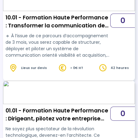
10.01 - Formation Haute Performance
0
: Transformer la communication de
l’entreprise en moteur de visibilité et
🔹 À l’issue de ce parcours d’accompagnement
d’acquisition
de 3 mois, vous serez capable de structurer,
déployer et piloter un système de
communication orienté visibilité et acquisition,
aligné sur les objectifs business de votre
entreprise. Vous apprendrez à passer d’actions
Lieux sur devis
> 0€ HT
42 heures
de communication ponctuelles à une stratégie
pilotée, mesurable et durable, intégrant des
outils digitaux et l’intelligence artificielle. 🔹 Le
parcours est conçu de manière pratico-
pratique. Il combine des interventions en
entreprise, des…
01.01 - Formation Haute Performance
0
: Dirigeant, pilotez votre entreprise
avec l'IA et gagnez 1 jour par semaine
Ne soyez plus spectateur de la révolution
technologique, devenez-en l’architecte. Ce