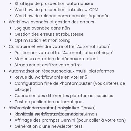
Stratégie de prospection automatisée
Workflow de prospection LinkedIn → CRM
Workflow de relance commerciale séquencée
Workflows avancés et gestion des erreurs
Logique avancée dans n8n
Gestion des erreurs et robustesse
Optimisation et monitoring
Construire et vendre votre offre "Automatisation"
Positionner votre offre "Automatisation éthique"
Mener un entretien de découverte client
Structurer et chiffrer votre offre
Automatisation réseaux sociaux multi-plateformes
Revue du workflow créé en Atelier 5
Configuration fine de Phantombuster (vos critères de
ciblage)
Connexion des différentes plateformes sociales
Test de publication automatique
Mise en place assistant newsletter
Gestion des visuels (intégration Canva)
Planification de votre calendrier du mois
Revue du workflow créé en Atelier 4
Affinage des prompts Gemini (pour coller à votre ton)
Génération d'une newsletter test