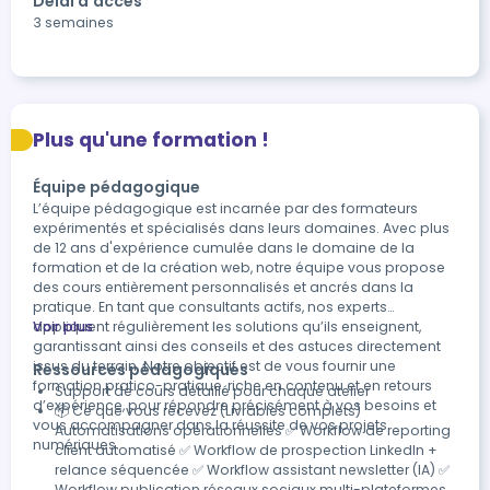
Délai d'accès
3 semaines
Plus qu'une formation !
Équipe pédagogique
L’équipe pédagogique est incarnée par des formateurs
expérimentés et spécialisés dans leurs domaines. Avec plus
de 12 ans d'expérience cumulée dans le domaine de la
formation et de la création web, notre équipe vous propose
des cours entièrement personnalisés et ancrés dans la
pratique. En tant que consultants actifs, nos experts
appliquent régulièrement les solutions qu’ils enseignent,
Voir plus
garantissant ainsi des conseils et des astuces directement
issus du terrain. Notre objectif est de vous fournir une
Ressources pédagogiques
formation pratico-pratique, riche en contenu et en retours
Support de cours détaillé pour chaque atelier
d’expérience, pour répondre précisément à vos besoins et
📦 Ce que vous recevez (Livrables complets)
vous accompagner dans la réussite de vos projets
Automatisations opérationnelles ✅ Workflow de reporting
numériques.
client automatisé ✅ Workflow de prospection LinkedIn +
relance séquencée ✅ Workflow assistant newsletter (IA) ✅
Workflow publication réseaux sociaux multi-plateformes