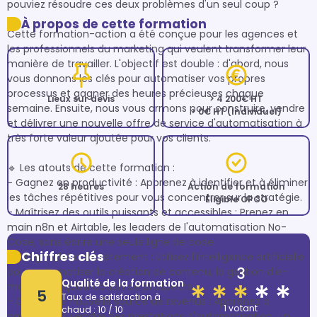
pouviez résoudre ces deux problèmes d'un seul coup ?

À propos de cette formation
Cette formation-action a été conçue pour les agences et 
les professionnels du marketing qui veulent transformer leur 
manière de travailler. L'objectif est double : d'abord, nous 
vous donnons les clés pour automatiser vos propres 
processus et gagner des heures précieuses chaque 
Lieux sur devis
> 4 200€ HT
semaine. Ensuite, nous vous armons pour construire, vendre 
> 0€ HT (Individuel)
et délivrer une nouvelle offre de service d'automatisation à 
très forte valeur ajoutée pour vos clients.

🔹 Les atouts de cette formation :

- Gagnez en productivité : Apprenez à identifier et à éliminer 
28 heures
Action de formation
les tâches répétitives pour vous concentrer sur la stratégie.

Éligible OPCO
- Maîtrisez des outils puissants et accessibles : Prenez en 
main n8n et Airtable, les leaders de l'automatisation No-
Code, sans écrire une seule ligne de code.

Chiffres clés
- Intégrez l'IA concrètement : Utilisez l'intelligence artificielle 
3
pour automatiser la création de contenu, la gestion d'e-
Qualité de la formation
mails ou la qualification de prospects.

5
Taux de satisfaction à
- Créez une nouvelle source de revenus : Apprenez à 
1 votant
chaud : 10 / 10
packager et vendre des prestations d'automatisation, un 