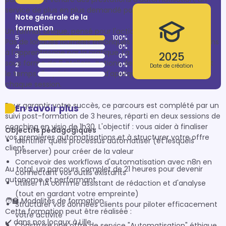
service de plus en plus demandé par les entreprises.

Note générale de la
formation
Un format unique, pensé pour l'action

5
100%
Pas de longues journées théoriques indigestes. Nous croyons 
4
0%
à l'apprentissage par la pratique. La formation se déroule 
2025
3
0%
sous forme de 6 ateliers-actions de 3 heures, vous laissant 
2
0%
Date de création
le temps d'expérimenter et d'appliquer les concepts entre 
1
0%
chaque session.

Pour garantir votre succès, ce parcours est complété par un 
En savoir plus
suivi post-formation de 3 heures, réparti en deux sessions de 
coaching en visio de 1h30. L'objectif : vous aider à finaliser 
Objectifs pédagogiques
vos premières automatisations et à structurer votre offre 
Identifier quels processus automatiser (et lesquels
client.

préserver) pour créer de la valeur
Concevoir des workflows d'automatisation avec n8n en
Au total, un parcours complet de 21 heures pour devenir 
connectant vos outils existants
autonome et performant.

Utiliser l'IA comme assistant de rédaction et d'analyse
(tout en gardant votre empreinte)
🧑‍🏫 Modalités de formation

Structurer vos données clients pour piloter efficacement
Cette formation peut être réalisée :

votre activité
✔️ dans nos locaux à Lille

Construire une offre de service "Automatisation" éthique