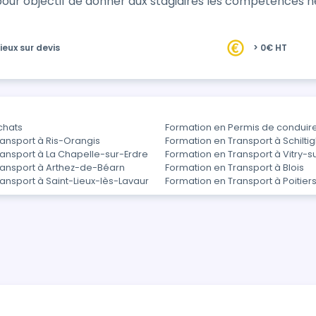
our objectif de donner aux stagiaires les compétences n
ieux sur devis
> 0€ HT
chats
Formation en Permis de conduir
ansport à Ris-Orangis
Formation en Transport à Schilti
ansport à La Chapelle-sur-Erdre
Formation en Transport à Vitry-s
ransport à Arthez-de-Béarn
Formation en Transport à Blois
ansport à Saint-Lieux-lès-Lavaur
Formation en Transport à Poitier