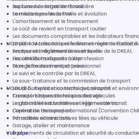
Rupture du contrat de travail
Les bases de la gestion financière
Formation professionnelle et évolution
Le mécanisme de la TVA
L'amortissement et le financement
Le coût de revient en transport routier
Les documents comptables et les indicateurs financ
MODULE 4 : Accès à la profession et réglementation d
Le plan de trésorerie et le financement de l'activité
Analyse et indicateurs économiques
Les sources réglementaires et le rôle de la DREAL
Fiscalité du transport routier
Les conditions d'accès à la profession
Plan de financement et prévisionnel
Le registre des transporteurs
Le suivi et le contrôle par la DREAL
La sous-traitance et la commission de transport
MODULE 5 : Exploitation technique, sécurité et enviro
Les documents et contrats de transport
Transport international et cabotage
Caractéristiques techniques des véhicules
Les formalités douanières et régimes de transit
Le gabarit et les limitations réglementaires
Contrat de transport international (Convention CM
L'opération de transport
Infractions et sanctions
Formalités administratives liées au véhicule
Garage, atelier et maintenance
Voir plus
Équipements de circulation et sécurité du conducte