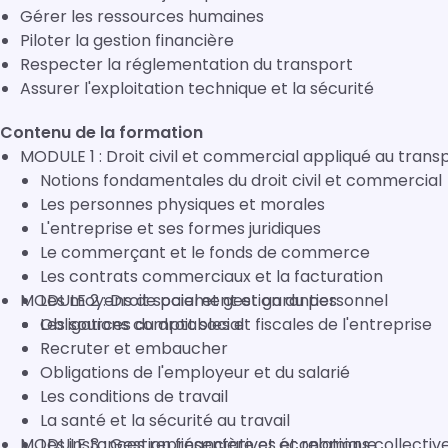
Gérer les ressources humaines
Piloter la gestion financière
Respecter la réglementation du transport
Assurer l'exploitation technique et la sécurité
Contenu de la formation
MODULE 1 : Droit civil et commercial appliqué au trans
Notions fondamentales du droit civil et commercial
Les personnes physiques et morales
L'entreprise et ses formes juridiques
Le commerçant et le fonds de commerce
Les contrats commerciaux et la facturation
MODULE 2 : Droit social et gestion du personnel
Les moyens de paiement et garanties
Obligations comptables et fiscales de l'entreprise
Les sources du droit social
Recruter et embaucher
Obligations de l'employeur et du salarié
Les conditions de travail
La santé et la sécurité au travail
MODULE 3 : Gestion financière et économique
Les instances représentatives et relations collectiv