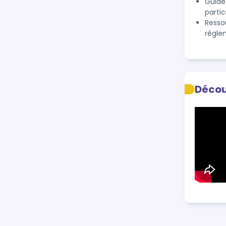
Guide
parti
Resso
régle
Décou