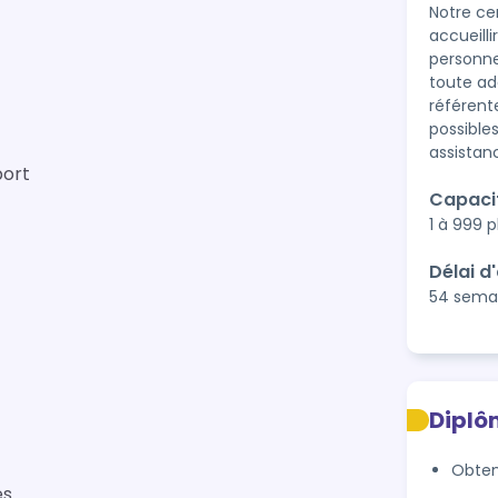
Notre ce
accueill
personne
toute ad
référent
possible
assistan
port
Capaci
1 à 999 
Délai d
54 sema
Diplô
Obten
es