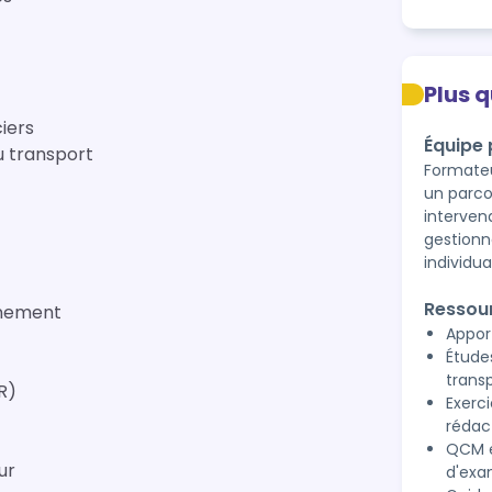
Plus 
iers
Équipe
u transport
Formateu
un parco
interven
gestionn
individu
Ressou
nnement
Apport
Études
trans
R)
Exerci
rédac
QCM e
ur
d'ex