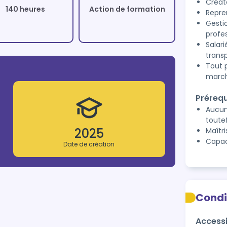
Créat
140 heures
Action de formation
Repre
Gesti
profe
Salari
trans
Tout 
march
Prérequ
Aucun
toute
2025
Maîtri
Capac
Date de création
Condi
Accessi