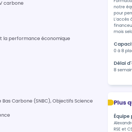
Formatio
CV carbone
notre éq
pour per
L’accès 
financeu
mois sel
 et la performance économique
Capaci
0 à 8 pl
Délai d
8 semai
e Bas Carbone (SNBC), Objectifs Science
Plus 
uence
Équipe
Alexandr
RSE et C