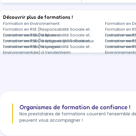
Découvrir plus de formations !
Formation en Environnement
Formation en 
Formation en RSE (Responsabilité Sociale et
Formation en RS
Environnementale) à Béziers
Formation en RSE (Responsabilité Sociale et
Environnemental
Formation en RS
Environnementale) à Artigues-près-Bordeaux
Formation en RSE (Responsabilité Sociale et
Environnementa
Formation en RS
Environnementale) à Longvic
Formation en RSE (Responsabilité Sociale et
Environnemental
Formation en RS
Environnementale) à Vendenheim
Environnemental
Organismes de formation de confiance !
Nos prestataires de formations couvrent l’ensemble de
peuvent vous accompagner !