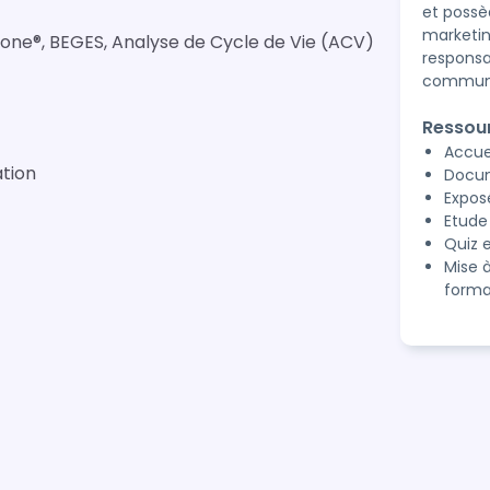
et possè
marketin
bone®, BEGES, Analyse de Cycle de Vie (ACV)
responsa
communic
Ressou
Accue
tion
Docum
Expos
Etude
Quiz e
Mise 
forma