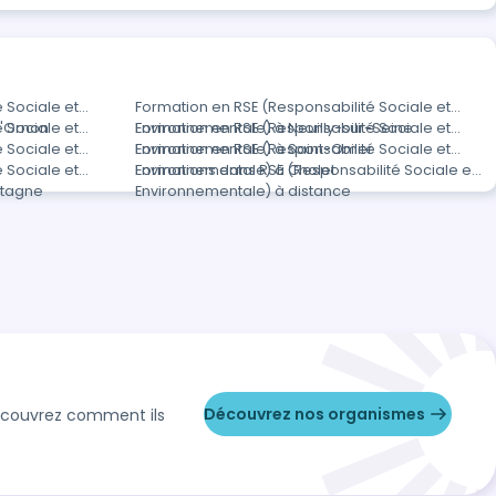
 Sociale et
Formation en RSE (Responsabilité Sociale et
d'Ornon
 Sociale et
Environnementale) à Neuilly-sur-Seine
Formation en RSE (Responsabilité Sociale et
 Sociale et
Environnementale) à Saint-Omer
Formation en RSE (Responsabilité Sociale et
 Sociale et
Environnementale) à Cholet
Formations dans RSE (Responsabilité Sociale et
etagne
Environnementale) à distance
Découvrez nos organismes
Découvrez comment ils