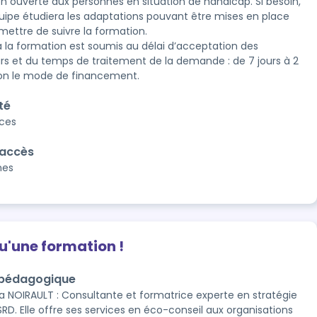
n ouverte aux personnes en situation de handicap. Si besoin, 
uipe étudiera les adaptations pouvant être mises en place 
mettre de suivre la formation. 

à la formation est soumis au délai d’acceptation des 
rs et du temps de traitement de la demande : de 7 jours à 2 
on le mode de financement. 
té
aces
'accès
nes
qu'une formation !
 pédagogique
a NOIRAULT : Consultante et formatrice experte en stratégie
SRD. Elle offre ses services en éco-conseil aux organisations