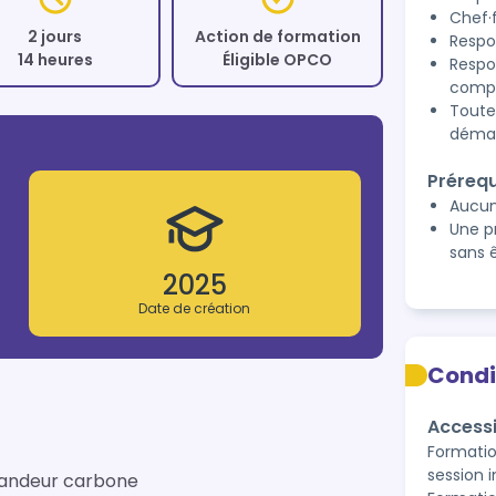
Chef·
2 jours
Action de formation
Respo
14 heures
Éligible OPCO
Respo
compt
Toute
démar
Prérequ
Aucun
Une p
sans ê
2025
Date de création
Condi
Accessi
Formation
session i
grandeur carbone