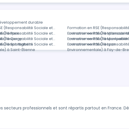
Développement durable
E (Responsabilité Sociale et
Formation en RSE (Responsabilité
e) à Paris
E (Responsabilité Sociale et
Environnementale) à Villenave-
Formation en RSE (Responsabilité
le) à Cergy
E (Responsabilité Sociale et
Environnementale) à Montpellier
Formation en RSE (Responsabilité
e) à Schiltigheim
E (Responsabilité Sociale et
Environnementale) à Lyon
Formation en RSE (Responsabilité
e) à Saint-Étienne
Environnementale) à Fay-de-Br
s secteurs professionnels et sont répartis partout en France. 