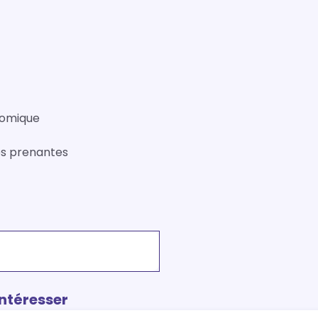
nomique
es prenantes
intéresser