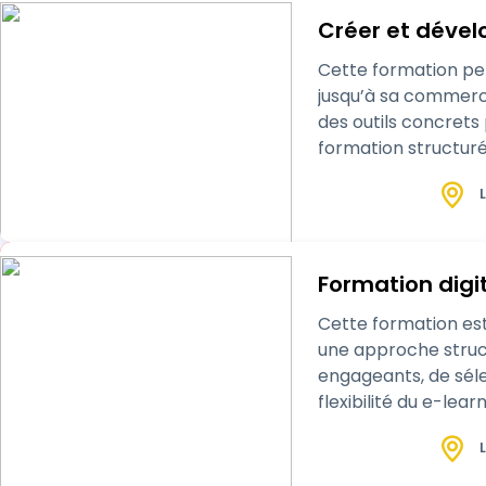
Créer et dével
Cette formation per
jusqu’à sa commerci
des outils concrets
formation structuré
L
Formation digit
Cette formation est
une approche struc
engageants, de séle
flexibilité du e-le
un projet de format
L