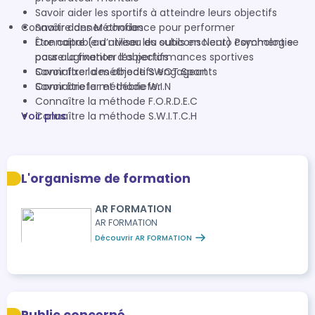
Savoir aider les sportifs à atteindre leurs objectifs
Connaître des Méthodes
Savoir donner confiance pour performer
Connaître (au niveau du subconscient) comment se
Être capable d’utiliser les outils en Neuro Psychologie
passe la fixation d’objectifs
pour augmenter les performances sportives
Savoir fixer des objectifs engageants
Connaître la méthode SWOT Sport
Savoir briefer et débriefer
Connaître la méthode W.I.N
Connaître la méthode F.O.R.D.E.C
Voir plus
Connaître la méthode S.W.I.T.C.H
L'organisme de formation
AR FORMATION
AR FORMATION
Découvrir AR FORMATION