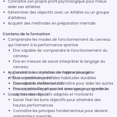
Connaître son propre profil psychologique pour mieux
aider ses athlètes
Déterminer des objectifs avec un Athlète ou un groupe
d'Athlètes
Acquérir des méthodes en préparation mentale
Contenu de la formation
Comprendre les modes de fonctionnement du cerveau
qui mènent à la performance sportive
Être capable de comprendre le fonctionnement du
cerveau
Être en mesure de savoir interpréter le langage du
cerveau
Apprendre à se connaître soi-même pour aider
Connaître les 4 phases de l’apprentissage
efficacement les sportifs
Être capable de créer des habitudes durables
Connaître la méthode MCD
Être capable de bien se connaître pour aider les autres
Être capable d’appliquer les ancrages pour garder le
Pouvoir travailler en accord avec ses propres valeurs
Savoir fixer des objectifs adaptés et motivants
cap et rester focus
Savoir fixer les bons objectifs pour atteindre des
hautes performances
Connaître les principes fondamentaux pour devenir
préparateur mentale