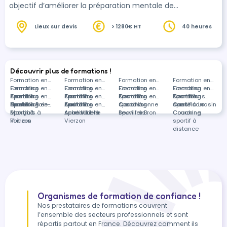
objectif d’améliorer la préparation mentale de
vos sportifs.
Lieux sur devis
> 1280€ HT
40 heures
Découvrir plus de formations !
Formation en
Formation en
Formation en
Formation en
Coaching
Formation en
Coaching
Formation en
Coaching
Formation en
Coaching
Formation en
sportif à
Coaching
Formation en
sportif à
Coaching
Formation en
sportif à
Coaching
Formation en
sportif à
Coaching
Formations
Nantes
sportif à Baie-
Coaching
Formation en
Aurillac
sportif à
Coaching
Formation en
Carcassonne
sportif à
Coaching
Castelsarrasin
sportif à La
dans
Mahault
sportif à
Français à
Aubervilliers
sportif à Lille
Animation à
Beuvillers
sportif à Bron
Couronne
Coaching
Poitiers
Vierzon
Vierzon
sportif à
distance
Organismes de formation de confiance !
Nos prestataires de formations couvrent
l’ensemble des secteurs professionnels et sont
répartis partout en France. Découvrez comment ils