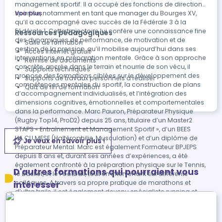
management sportif. Il a occupé des fonctions de direction
sportive, notamment en tant que manager du Bourges XV,
Voir plus
qu’il a accompagné avec succès de la Fédérale 3 à la
Fédérale 1. Cette trajectoire lui confère une connaissance fine
Ressources pédagogiques
des dynamiques de performance, de motivation et de
Salle de formation
gestion de la pression, qu’il mobilise aujourd’hui dans ses
Accès internet gratuit
interventions en préparation mentale. Grâce à son approche
Remise de documents
concrète, ancrée dans le terrain et nourrie de son vécu, il
Supports techniques
propose des formations ciblées sur le développement des
Supports de travaux personnels à réaliser
compétences mentales du sportif, la construction de plans
Quiz de fin de formation
d’accompagnement individualisés, et l’intégration des
dimensions cognitives, émotionnelles et comportementales
dans la performance. Marc Pauron, Préparateur Physique
(Rugby Top14, ProD2) depuis 25 ans, titulaire d’un Master2
STAPS « Entraînement et Management Sportif », d’un BEES
HA.CU.MESE (Haltérophilie, Musculation) et d’un diplôme de
Je veux en savoir plus !
Préparateur Mental. Marc est également Formateur BPJEPS
depuis 8 ans et, durant ses années d’expériences, a été
également confronté à la préparation physique sur le Tennis,
D'autres formations qui pourraient vous
le Basket, et le Football, tout en intervenant sur différents
colloques. A travers sa propre pratique de marathons et
intéresser
d’ultra trails, il est également devenu spécialiste running et
nutrition.