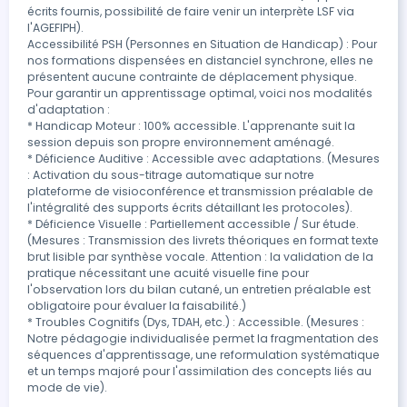
écrits fournis, possibilité de faire venir un interprète LSF via 
l'AGEFIPH).

Accessibilité PSH (Personnes en Situation de Handicap) : Pour 
nos formations dispensées en distanciel synchrone, elles ne 
présentent aucune contrainte de déplacement physique. 
Pour garantir un apprentissage optimal, voici nos modalités 
d'adaptation :

* Handicap Moteur : 100% accessible. L'apprenante suit la 
session depuis son propre environnement aménagé.

* Déficience Auditive : Accessible avec adaptations. (Mesures 
: Activation du sous-titrage automatique sur notre 
plateforme de visioconférence et transmission préalable de 
l'intégralité des supports écrits détaillant les protocoles).

* Déficience Visuelle : Partiellement accessible / Sur étude. 
(Mesures : Transmission des livrets théoriques en format texte 
brut lisible par synthèse vocale. Attention : la validation de la 
pratique nécessitant une acuité visuelle fine pour 
l'observation lors du bilan cutané, un entretien préalable est 
obligatoire pour évaluer la faisabilité.)

* Troubles Cognitifs (Dys, TDAH, etc.) : Accessible. (Mesures : 
Notre pédagogie individualisée permet la fragmentation des 
séquences d'apprentissage, une reformulation systématique 
et un temps majoré pour l'assimilation des concepts liés au 