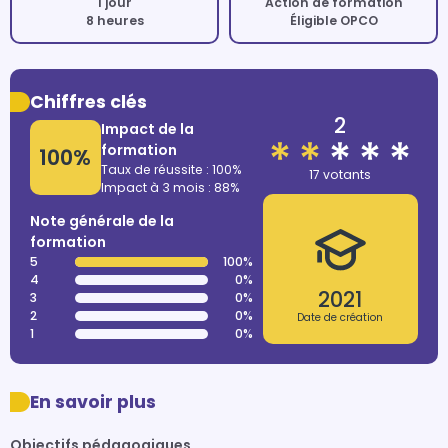
1 jour
Action de formation
8 heures
Éligible OPCO
Chiffres clés
2
Impact de la
formation
100%
Taux de réussite : 100%
17 votants
Impact à 3 mois : 88%
Note générale de la
formation
5
100%
4
0%
2021
3
0%
2
0%
Date de création
1
0%
En savoir plus
Objectifs pédagogiques