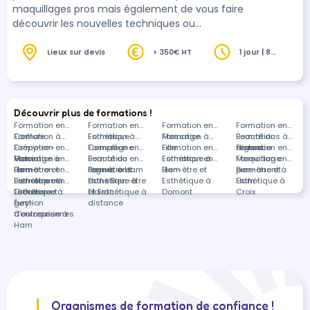
maquillages pros mais également de vous faire
découvrir les nouvelles techniques ou
tendances actuelles en fonction de vos besoins.
Lieux sur devis
> 350€ HT
1 jour | 8
heures
Découvrir plus de formations !
Formation en
Formation en
Formation en
Formation en
Coiffure
Formation à
Esthétique
Formation à
Massage
Formation à
Beauté du
Formations à
Crépy-en-
Formation en
Compiègne
Formation en
Lille
Formation en
regard
distance
Formation en
Valois
Massage à
Formation en
Beauté du
Formation en
Esthétique à
Formation en
Maquillage
Formation en
Ham
Bien-être et
Formation en
regard à Ham
Bien-être et
Formations
Ham
Bien-être et
permanent à
Bien-être et
Esthétique à
Bien-être et
Formation en
Esthétique à
dans Bien-être
Esthétique à
Ham
Esthétique à
Lécousse
Esthétique à
Création et
Floirac
et Esthétique à
Domont
Croix
Évry-
gestion
distance
Courcouronnes
d'entreprise à
Ham
Organismes de formation de confiance !