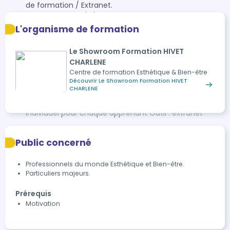
de formation / Extranet.
Pause déjeuner (1h)
Partie Pratique - Entrainement Hygiène ; Recevoir,
L'organisme de formation
Installer et préparer votre cliente ; Identifier les besoins
de la cliente ; Réalisation et entrainement du dégradé
Le Showroom Formation HIVET
de blanc baby-boomer à l'aide d'une éponge Mise en
CHARLENE
pratique du baby-boomer sur modèle avec technique
Centre de formation Esthétique & Bien-être
chablon ou gainage.
Découvrir Le Showroom Formation HIVET
CHARLENE
Evaluation de satisfaction Suivi pédagogique (tableau
des acquis + conseils de développement) - briefing
individuel pour chaque apprenant Outil : extranet
Public concerné
Professionnels du monde Esthétique et Bien-être.
Particuliers majeurs.
Prérequis
Motivation