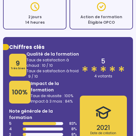
2 jours
Action de formation
14 heures
Éligible OPCO
Chiffres clés
Qualité de la formation
5
Taux de satisfaction à
9
chaud : 10 / 10
Très bien
Taux de satisfaction à froid
4 votants
: 9 / 10
Impact de la
formation
100%
Taux de réussite : 100%
Impact à 3 mois : 84%
Note générale de la
formation
5
83%
2021
4
8%
Date de création
3
8%