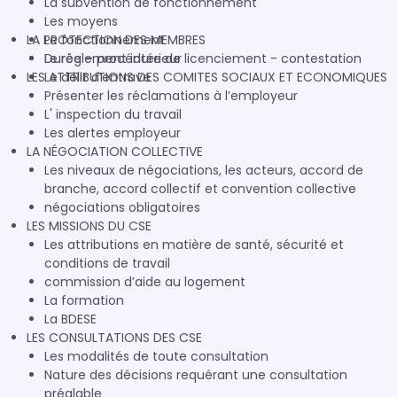
La subvention de fonctionnement
Les moyens
LA PROTECTION DES MEMBRES
Le fonctionnement
Le règlement intérieur
Durée – procédure de licenciement - contestation
LES ATTRIBUTIONS DES COMITES SOCIAUX ET ECONOMIQUES
Le délit d’entrave
Présenter les réclamations à l’employeur
L' inspection du travail
Les alertes employeur
LA NÉGOCIATION COLLECTIVE
Les niveaux de négociations, les acteurs, accord de
branche, accord collectif et convention collective
négociations obligatoires
LES MISSIONS DU CSE
Les attributions en matière de santé, sécurité et
conditions de travail
commission d’aide au logement
La formation
La BDESE
LES CONSULTATIONS DES CSE
Les modalités de toute consultation
Nature des décisions requérant une consultation
préalable