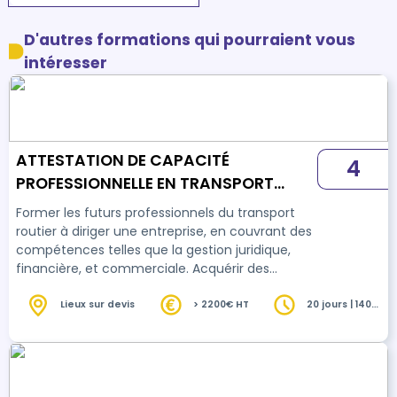
D'autres formations qui pourraient vous
intéresser
ATTESTATION DE CAPACITÉ
4
PROFESSIONNELLE EN TRANSPORT
ROUTIER DE MARCHANDISES (+3,5T) -
Former les futurs professionnels du transport
2025 - (4 SEMAINES)
routier à diriger une entreprise, en couvrant des
compétences telles que la gestion juridique,
financière, et commerciale. Acquérir des
connaissances approfondies sur la
réglementation du transport de marchandises,
Lieux sur devis
> 2200€ HT
20 jours | 140
heures
la gestion du personnel, l'entretien du matériel,
la sécurité des conducteurs