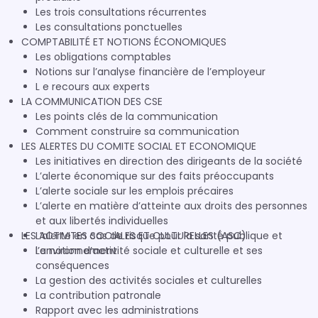
Les trois consultations récurrentes
Les consultations ponctuelles
COMPTABILITÉ ET NOTIONS ÉCONOMIQUES
Les obligations comptables
Notions sur l’analyse financière de l’employeur
L e recours aux experts
LA COMMUNICATION DES CSE
Les points clés de la communication
Comment construire sa communication
LES ALERTES DU COMITE SOCIAL ET ECONOMIQUE
Les initiatives en direction des dirigeants de la société
L’alerte économique sur des faits préoccupants
L’alerte sociale sur les emplois précaires
L’alerte en matière d’atteinte aux droits des personnes
et aux libertés individuelles
LES ACTIVITES SOCIALES ET CULTURELLES (ASC)
L’alerte en cas de risque pour la santé publique et
l’environnement
La notion d’activité sociale et culturelle et ses
conséquences
La gestion des activités sociales et culturelles
La contribution patronale
Rapport avec les administrations