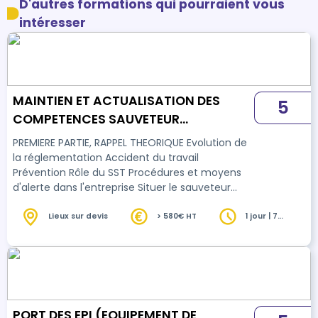
D'autres formations qui pourraient vous
intéresser
MAINTIEN ET ACTUALISATION DES
5
COMPETENCES SAUVETEUR
SECOURISTE DU TRAVAIL - MAC SST
PREMIERE PARTIE, RAPPEL THEORIQUE Evolution de
la réglementation Accident du travail
Prévention Rôle du SST Procédures et moyens
d'alerte dans l'entreprise Situer le sauveteur
secouriste du travail dans la santé et sécurité"
au travail Rechercher les risques persistants
Lieux sur devis
> 580€ HT
1 jour | 7
heures
pour protéger De "protéger" à "prévenir" De
"faire alerter" à "informer" DEUXIEME PARTIE,
GESTES TECHNIQUES Remise à niveau des gestes
appris en formation initiale : - Protéger -
Examiner - Alerter / Faire alerter - Secourir Sit…
PORT DES EPI (EQUIPEMENT DE