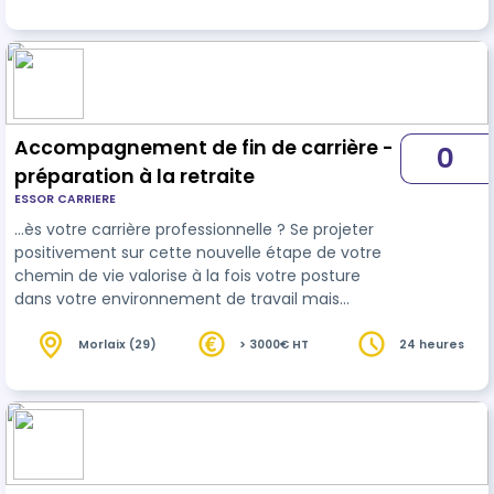
Accompagnement de fin de carrière -
0
préparation à la retraite
ESSOR CARRIERE
…ès votre carrière professionnelle ? Se projeter
positivement sur cette nouvelle étape de votre
chemin de vie valorise à la fois votre posture
dans votre environnement de travail mais
permet aussi d'anticiper votre avenir en toute
sérénité. L'
accompagnement
à la préparation à
Morlaix (29)
> 3000€ HT
24 heures
la retraite peut vous aider à définir le sens que
vous allez donner à votre vie et à déterminer vos
nouveaux projets. La formation n'inclue pas les
aspects administratifs du départ à la retraite qui
sont traités par les adm…