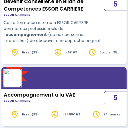
Devenir Conseiller.e en Bilan de
5
Compétences ESSOR CARRIERE
ESSOR CARRIERE
Cette formation interne à ESSOR CARRIERE
permet aux professionnels de
l'
accompagnement
(ou aux personnes
intéressées) de découvrir une approche originale,
fruit de notre longue expérience, et d'acquérir les
savoirs et la pratiques permettant de réaliser
Brest (29)
> 0€ HT
5 jours | 35
heures
sereinement des accompagnements en bilan de
compétences.
Accompagnement à la VAE
5
ESSOR CARRIERE
Brest (29)
> 2400€ HT
24 heures