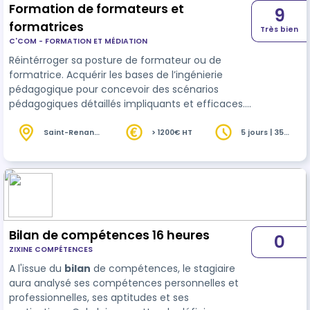
Formation de formateurs et
9
formatrices
Très bien
C'COM - FORMATION ET MÉDIATION
Réintérroger sa posture de formateur ou de
formatrice. Acquérir les bases de l’ingénierie
pédagogique pour concevoir des scénarios
pédagogiques détaillés impliquants et efficaces.
Animer et évaluer des séances de formations en
pédagogie active
Saint-Renan
> 1200€ HT
5 jours | 35
(29)
heures
Bilan de compétences 16 heures
0
ZIXINE COMPÉTENCES
A l'issue du
bilan
de compétences, le stagiaire
aura analysé ses compétences personnelles et
professionnelles, ses aptitudes et ses