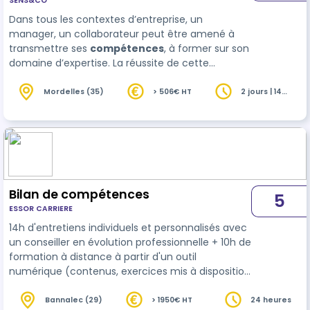
SENS&CO
Dans tous les contextes d’entreprise, un
manager, un collaborateur peut être amené à
transmettre ses
compétences
, à former sur son
domaine d’expertise. La réussite de cette
transmission repose à la fois sur les capacités du
formateur à transmettre, mais aussi la posture et
Mordelles (35)
> 506€ HT
2 jours | 14
heures
les modalités pédagogiques qu’il développe pour
transmettre. Cette formation vise…
Bilan de compétences
5
ESSOR CARRIERE
14h d'entretiens individuels et personnalisés avec
un conseiller en évolution professionnelle + 10h de
formation à distance à partir d'un outil
numérique (contenus, exercices mis à disposition
de façon personnalisée).
Bannalec (29)
> 1950€ HT
24 heures