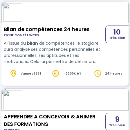
Bilan de compétences 24 heures
10
ZIXINE COMPÉTENCES
Très bien
A l'issue du
bilan
de compétences, le stagiaire
aura analysé ses compétences personnelles et
professionnelles, ses aptitudes et ses
motivations. Cela lui permettra de définir un
projet professionnel en accord avec ses valeurs
et/ou, le cas échéant, un projet de for…
Vannes (56)
> 2200€ HT
24 heures
APPRENDRE A CONCEVOIR & ANIMER
9
DES FORMATIONS
Très bien