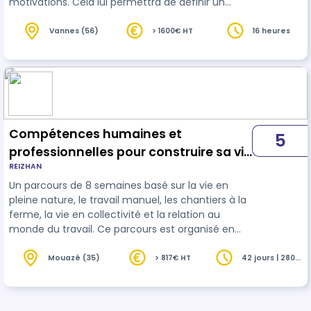
motivations. Cela lui permettra de définir un
projet professionnel en accord avec ses valeurs
et/ou, le cas échéant, un projet de for…
Vannes (56)
> 1600€ HT
16 heures
Compétences humaines et
5
professionnelles pour construire sa vie
REIZHAN
active
Un parcours de 8 semaines basé sur la vie en
pleine nature, le travail manuel, les chantiers à la
ferme, la vie en collectivité et la relation au
monde du travail. Ce parcours est organisé en
collaboration avec l'association Irvin
Mouazé (35)
> 817€ HT
42 jours | 280
heures