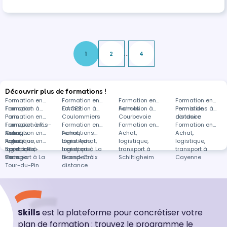
des différents parcours - la gestion de la
facturation clientèle
...
1
2
4
Découvrir plus de formations !
Formation en
Formation en
Formation en
Formation en
Transport
Formation à
CACES
Formation à
Achats
Formation à
Permis de
Formations à
Paris
Formation en
Coulommiers
Courbevoie
conduire
distance
Transport à Ris-
Formation en
Formation en
Formation en
Formation en
Orangis
Achat,
Formation en
Achat,
Formations
Achat,
Achat,
logistique,
Achat,
Formation en
logistique,
dans Achat,
logistique,
logistique,
transport à
logistique,
Sport à Ris-
transport à La
logistique,
transport à
transport à
Paris
transport à La
Orangis
Grand-Croix
transport à
Schiltigheim
Cayenne
Tour-du-Pin
distance
Skills
est la plateforme pour concrétiser votre
plan de formation : trouvez le programme le