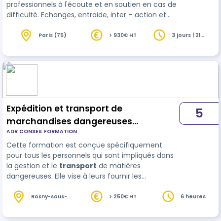
professionnels à l'écoute et en soutien en cas de
difficulté. Echanges, entraide, inter – action et
mises en situations pratiques avec du matériel
de qualité.
Paris (75)
> 930€ HT
3 jours | 21
heures
Expédition et transport de
5
marchandises dangereuses
ADR CONSEIL FORMATION
(formation 1.3 )
Cette formation est conçue spécifiquement
pour tous les personnels qui sont impliqués dans
la gestion et le
transport
de matières
dangereuses. Elle vise à leurs fournir les
connaissances et les compétences nécessaires
pour organiser, préparer, expédier et/ou
Rosny-sous-
> 250€ HT
6 heures
Bois (93)
transporter en toute sécurité des marchandises
dangereuses conformément aux réglementation