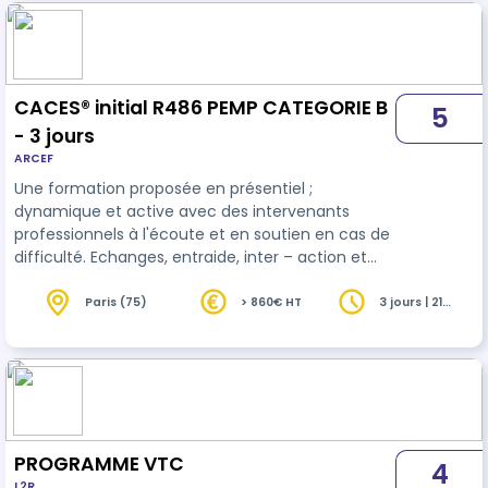
en vigueur. …
CACES® initial R486 PEMP CATEGORIE B
5
- 3 jours
ARCEF
Une formation proposée en présentiel ;
dynamique et active avec des intervenants
professionnels à l'écoute et en soutien en cas de
difficulté. Echanges, entraide, inter – action et
mises en situations pratiques avec du matériel
de qualité.
Paris (75)
> 860€ HT
3 jours | 21
heures
PROGRAMME VTC
4
L2R