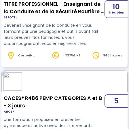
TITRE PROFESSIONNEL - Enseignant de
10
la Conduite et de la Sécurité Routière -
Très bien
SEFOTEL
ECSR - CCP1 et CCP2
Devenez Enseignant de la conduite en vous
formant par une pédagogie et outils ayant fait
leurs preuves. Nos formateurs vous
accompagneront, vous enseigneront les
techniques d'animation appliquée à
l'enseignement de la conduite et de la sécurité
Corbeil-
> 11375€ HT
945 heures
Essonnes (91)
routière.
CACES® R486 PEMP CATEGORIES A et B
5
- 3 jours
ARCEF
Une formation proposée en présentiel ;
dynamique et active avec des intervenants