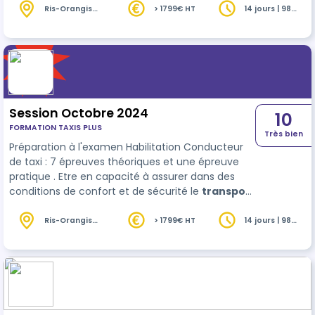
la facturation.
Ris-Orangis
> 1799€ HT
14 jours | 98
(91)
heures
Session Octobre 2024
10
FORMATION TAXIS PLUS
Très bien
Préparation à l'examen Habilitation Conducteur
de taxi : 7 épreuves théoriques et une épreuve
pratique . Etre en capacité à assurer dans des
conditions de confort et de sécurité le
transport
de passagers, et être en capacité d'informer sur
la facturation.
Ris-Orangis
> 1799€ HT
14 jours | 98
(91)
heures