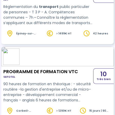
Réglementation du
transport
public particulier
de personnes - T 3 P - A. Compétences
communes – 7h • Connaître la réglementation
s’appliquant aux différents modes de transports
publics particuliers : taxis, VTC, véhicules
motorisés à deux ou trois roues • Connaître la ré…
Épinay-sur-
> 1499€ HT
42 heures
Seine (93)
PROGRAMME DE FORMATION VTC
10
SEFOTEL
Très bien
90 heures de formation en théorique : - sécurité
routière -la gestion d'entreprise et/ou de micro-
entreprise - développement commercial -
français - anglais 6 heures de formations
pratiques : - la gestion du client VTC - le
relationnelle - la gestion du comportement et
Corbeil-
> 1290€ HT
15 jours | 90
Essonnes (91)
heures