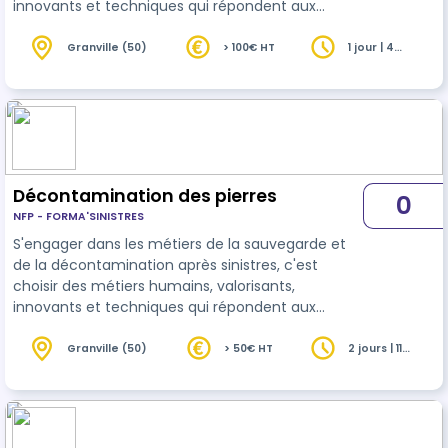
innovants et techniques qui répondent aux
enjeux durables d'aujourd'hui et de demain.
Connaître les notions de chimie utiles à
Granville (50)
> 100€ HT
1 jour | 4
heures
l'ensemble des métiers du nettoyage est
indispensable. Plus vous les maitriserez et plus
vous serez efficace sur le choix des produits à
utiliser selon les salissures rencontrées. Vous
travaillerez en sécurité durant l'utilisation de p…
Décontamination des pierres
0
NFP - FORMA'SINISTRES
S'engager dans les métiers de la sauvegarde et
de la décontamination après sinistres, c'est
choisir des métiers humains, valorisants,
innovants et techniques qui répondent aux
enjeux durables d'aujourd'hui et de demain. Les
techniques métiers appliquées aux matériaux
Granville (50)
> 50€ HT
2 jours | 11
heures
proposent d'acquérir les compétences
techniques nécessaires pour mener à bien une
prestation de décontamination et de sauvetage
sur un chantier après sinistres. Les pierres, vaste