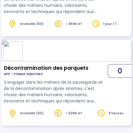
choisir des métiers humains, valorisants,
innovants et techniques qui répondent aux
enjeux durables d'aujourd'hui et de demain. Les
techniques métiers appliquées aux matériaux
Granville (50)
> 350€ HT
1 jour | 7
heures
proposent d'acquérir les compétences
techniques nécessaires pour mener à bien une
prestation de décontamination et de sauvetage
sur un chantier après sinistres. Les sols textiles
sont présents dans les habitations, les entreprises
e…
Décontamination des parquets
0
NFP - FORMA'SINISTRES
S'engager dans les métiers de la sauvegarde et
de la décontamination après sinistres, c'est
choisir des métiers humains, valorisants,
innovants et techniques qui répondent aux
enjeux durables d'aujourd'hui et de demain. Les
techniques métiers appliquées aux matériaux
Granville (50)
> 525€ HT
11 heures
proposent d'acquérir les compétences
techniques nécessaires pour mener à bien une
prestation de décontamination et de sauvetage