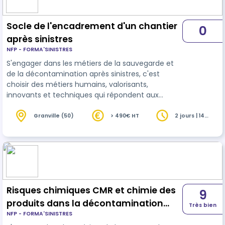
Socle de l'encadrement d'un chantier
0
après sinistres
NFP - FORMA'SINISTRES
S'engager dans les métiers de la sauvegarde et
de la décontamination après sinistres, c'est
choisir des métiers humains, valorisants,
innovants et techniques qui répondent aux
enjeux durables d'aujourd'hui et de demain.
L'encadrement d'une équipe après un sinistre et
Granville (50)
> 490€ HT
2 jours | 14
heures
les missions d'un chef d'équipe en
décontamination sont spécifiques, cela est dû au
contexte particulier des interventions.
L'accompagnement de personnes en détresse, la
préparation et l'exécution de vos différentes
étapes de chant…
Risques chimiques CMR et chimie des
9
produits dans la décontamination
Très bien
NFP - FORMA'SINISTRES
après sinistres