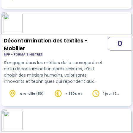
heures
Décontamination des textiles -
0
Mobilier
NFP - FORMA'SINISTRES
S'engager dans les métiers de la sauvegarde et
de la décontamination après sinistres, c'est
choisir des métiers humains, valorisants,
innovants et techniques qui répondent aux
enjeux durables d'aujourd'hui et de demain. Les
techniques métiers appliquées aux matériaux
Granville (50)
> 350€ HT
1 jour | 7
heures
proposent d'acquérir les compétences
techniques nécessaires pour mener à bien une
prestation de décontamination et de sauvetage
sur un chantier après sinistres. Le mobilier textile
est très présent dans les habitations et les entre…