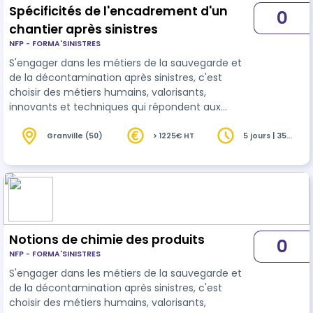
Spécificités de l'encadrement d'un
0
chantier après sinistres
NFP - FORMA'SINISTRES
S'engager dans les métiers de la sauvegarde et
de la décontamination après sinistres, c'est
choisir des métiers humains, valorisants,
innovants et techniques qui répondent aux
enjeux durables d'aujourd'hui et de demain.
L'encadrement d'une équipe après un sinistre et
Granville (50)
> 1225€ HT
5 jours | 35
heures
les missions d'un chef d'équipe en
décontamination sont spécifiques, cela est dû au
contexte particulier des interventions.
L'accompagnement de personnes en détresse, la
préparation et l'exécution de vos différentes
étapes de chant…
Notions de chimie des produits
0
NFP - FORMA'SINISTRES
S'engager dans les métiers de la sauvegarde et
de la décontamination après sinistres, c'est
choisir des métiers humains, valorisants,