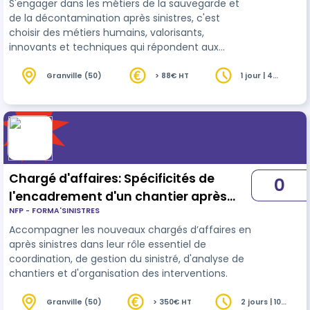
S'engager dans les métiers de la sauvegarde et
de la décontamination après sinistres, c'est
choisir des métiers humains, valorisants,
innovants et techniques qui répondent aux
enjeux durables d'aujourd'hui et de demain. Les
opérateurs sur les chantiers de décontamination
Granville (50)
> 88€ HT
1 jour | 4
heures
interviennent dans un environnement
potentiellement dangereux. Ils doivent intégrer
les principes de prévention des risques pour être
en mesure d'intervenir en toute sécurité. La
formation "Risques chimiques CMR et chimie des
p…
Chargé d'affaires: Spécificités de
0
l'encadrement d'un chantier après
NFP - FORMA'SINISTRES
sinistres
Accompagner les nouveaux chargés d’affaires en
après sinistres dans leur rôle essentiel de
coordination, de gestion du sinistré, d'analyse de
chantiers et d'organisation des interventions.
Granville (50)
> 350€ HT
2 jours | 10