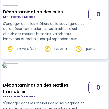
famille et pour réussir le sauvetage de ces
supports…
Décontamination des cuirs
0
NFP - FORMA'SINISTRES
S'engager dans les métiers de la sauvegarde et
de la décontamination après sinistres, c'est
choisir des métiers humains, valorisants,
innovants et techniques qui répondent aux
enjeux durables d'aujourd'hui et de demain. Les
techniques métiers appliquées aux matériaux
Granville (50)
> 350€ HT
1 jour | 7
heures
proposent d'acquérir les compétences
techniques nécessaires pour mener à bien une
prestation de décontamination et de sauvetage
sur un chantier après sinistres. Entretenir un
mobilier cuir est difficile, imaginez après un
sinistre i…
Décontamination des textiles -
0
Immobilier
NFP - FORMA'SINISTRES
S'engager dans les métiers de la sauvegarde et
de la décontamination après sinistres, c'est