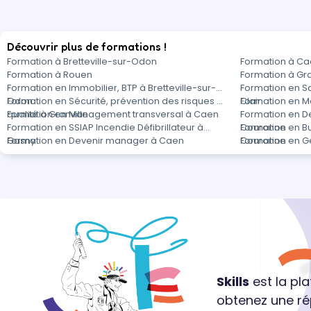
Découvrir plus de formations !
Formation à Bretteville-sur-Odon
Formation à C
Formation à Rouen
Formation à Gra
Formation en Immobilier, BTP à Bretteville-sur-
Formation en Sa
Odon
Formation en Sécurité, prévention des risques et
Clair
Formation en 
qualité à Granville
Formation en Management transversal à Caen
Formation en D
Formation en SSIAP Incendie Défibrillateur à
Couronne
Formation en Bu
Gasny
Formation en Devenir manager à Caen
Couronne
Formation en G
Skills
est la pl
obtenez une ré