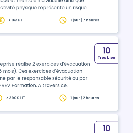
que et mentale individuelle ainsi que
activité physique représente un risque
ravail
> 0€ HT
1 jour | 7 heures
mporelle, la répétitivité, des niveaux
10
Très bien
eprise réalise 2 exercices d'évacuation
 6 mois). Ces exercices d'évacuation
ation. A travers ce
s accompagner dans la mise en place
> 390€ HT
1 jour | 2 heures
nts formats d'exercices évacuation sont
e envi…
10