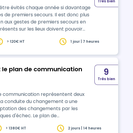
Très bien
être évités chaque année si davantage
ers secours. Il est donc plus
on aux gestes de premiers secours en
résents sur les lieux doivent pouvoir
sonne qui en a besoin. Cette
> 120€ HT
1 jour | 7 heures
estes à prodiguer en cas d’urgence
 le plan de communication
9
Très bien
de communication représentent deux
t. La conduite du changement a une
acceptation des changements par les
isques d'échec. Le plan de
de la conduite du changement, il
> 1380€ HT
2 jours | 14 heures
mations auprès des parties prenantes et