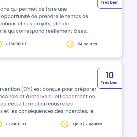
Très bien
che qui permet de faire une
e l’opportunité de prendre le temps de
ations et ses projets, afin de
lle qui correspond réellement à ses
èrement pertinente pour toute personne
> 1800€ HT
24 heures
ans sa carrière ou tout simplement
10
Très bien
ervention (EPI) est conçue pour préparer
’incendie et à intervenir efficacement en
res, cette formation couvre les
s et les conséquences des incendies, les
d’extinction disponibles. Les stagiaires
> 1200€ HT
1 jour | 7 heures
 et à appliquer les procédures