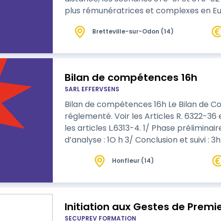
plus rémunératrices et complexes en Europe. Notre cursus de 5 jou
immersion totale. Nous vous préparons 
Bretteville-sur-Odon (14)
confrontant à la réalité du terrain. Vo
réglementaire dense des zones urbaine
Bilan de compétences 16h
SARL EFFERVSENS
Bilan de compétences 16h Le Bilan de Compétences est inscrit dans un code
réglementé. Voir les Articles R. 6322-36 
les articles L.6313-4. 1/ Phase préliminaire : 3h 2/ Phase d’investigation et
d’analyse : 1O h 3/ Conclusion et suivi : 3h
Honfleur (14)
Initiation aux Gestes de Premi
SECUPREV FORMATION