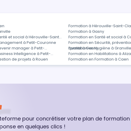
aen
Formation à Hérouville-Saint-Cla
nville
Formation à Gasny
nté et social à Hérouville-Saint-
Formation en Santé et social à 
Management à Petit-Couronne
Formation en Sécurité, préventio
evenir manager à Petit-
qualité à Gasny
Formation en Hygiène à Granvill
siness Intelligence à Petit-
Formation en Habilitations à Aliz
estion de projets à Rouen
Formation en Formation à Caen
ateforme pour concrétiser votre plan de formation
ponse en quelques clics !