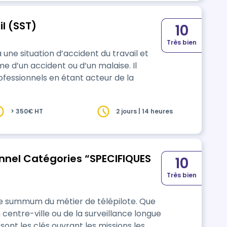
l (SST)
10
Très bien
 une situation d’accident du travail et
e d’un accident ou d’un malaise. Il
ofessionnels en étant acteur de la
> 350€ HT
2 jours | 14 heures
onnel Catégories “SPECIFIQUES
10
Très bien
 le summum du métier de télépilote. Que
 centre-ville ou de la surveillance longue
sont les clés ouvrant les missions les