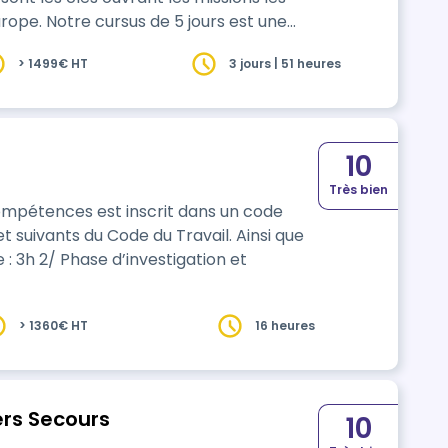
rs est une
à l’examen CATS tout en vous
> 1499€ HT
3 jours | 51 heures
us apprendrez à gérer l’environnement
…
10
Très bien
et suivants du Code du Travail. Ainsi que
> 1360€ HT
16 heures
ers Secours
10