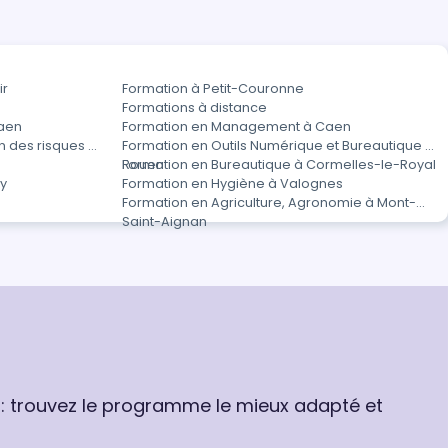
ir
Formation à Petit-Couronne
Formations à distance
Caen
Formation en Management à Caen
n des risques et
Formation en Outils Numérique et Bureautique à
e
Rouen
Formation en Bureautique à Cormelles-le-Royal
ay
Formation en Hygiène à Valognes
Formation en Agriculture, Agronomie à Mont-
Saint-Aignan
 : trouvez le programme le mieux adapté et