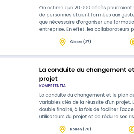
On estime que 20 000 décès pourraient 
de personnes étaient formées aux gestes de premi
que nécessaire d’organiser une formati
entreprise. En effet, les collaborateurs p
apporter une assistance rapide à toute per
Gisors (27)
formation permet d’acquérir les bons g
vitale.
La conduite du changement et
projet
KOMPETENTIA
La conduite du changement et le plan 
variables clés de la réussite d'un proje
double finalité, à la fois de faciliter l'
utilisateurs du projet et de réduire ses r
communication constitue un des leviers 
Rouen (76)
permet d'assurer la diffusion des infor