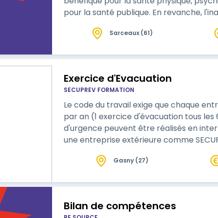
bénéfique pour la santé physique, psychi
pour la santé publique. En revanche, l'in
majeur de dégradation sanitaire émergent. Les activités physiques au t
Sarceaux (61)
sont souvent marquées par la pression te
d'efforts et des gestes…
Exercice d'Evacuation
SECUPREV FORMATION
Le code du travail exige que chaque entr
par an (1 exercice d'évacuation tous les
d'urgence peuvent être réalisés en interne par le responsable sécurité ou par
une entreprise extérieure comme SECUPREV Form
programme nous vous proposons de vou
Gasny (27)
de votre exercice d'évacuation. Différe
réalisables selon vos contraintes et votr
Bilan de compétences
RE SOURCE