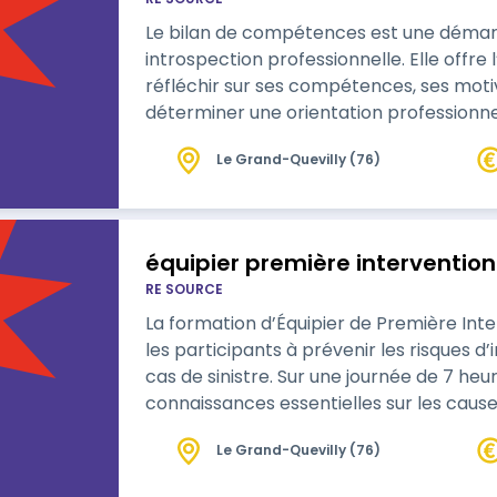
Le bilan de compétences est une démar
introspection professionnelle. Elle offr
réfléchir sur ses compétences, ses motiv
déterminer une orientation professionne
attentes. Cette démarche est particuli
Le Grand-Quevilly (76)
souhaitant se reconvertir, progresser d
mieux se connaître.
équipier première intervention
RE SOURCE
La formation d’Équipier de Première Int
les participants à prévenir les risques d
cas de sinistre. Sur une journée de 7 heu
connaissances essentielles sur les cause
différentes classes de feu, et les moyens 
Le Grand-Quevilly (76)
apprendront à manipuler les extincteurs
d’évacuation pour assurer la sé…