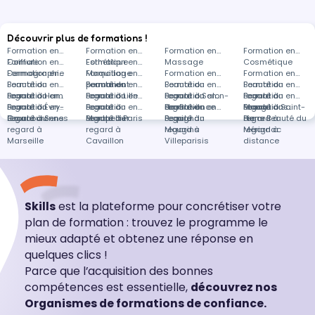
Découvrir plus de formations !
Formation en
Formation en
Formation en
Formation en
Coiffure
Formation en
Esthétique
Formation en
Massage
Cosmétique
Dermographie
Formation en
Maquillage
Formation en
Formation en
Formation en
Beauté du
Formation en
permanent
Beauté du
Formation en
Beauté du
Formation en
Beauté du
Formation en
regard à Ham
Beauté du
Formation en
regard à Lille
Beauté du
Formation en
regard à Salon-
Beauté du
Formation en
regard à
Beauté du
Formation en
regard à Évry-
Beauté du
Formation en
regard à
Beauté du
Formation en
de-Provence
regard à
Beauté du
Formation en
Mauguio
regard à Saint-
Beauté du
Formations
Courcouronnes
regard à Sens
Beauté du
Montpellier
regard à Paris
Beauté du
Perpignan
regard à
Beauté du
Pierre
regard à
dans Beauté du
regard à
regard à
Mougins
regard à
Mérignac
regard à
Marseille
Cavaillon
Villeparisis
distance
Skills
est la plateforme pour concrétiser votre
plan de formation : trouvez le programme le
mieux adapté et obtenez une réponse en
quelques clics !
Parce que l’acquisition des bonnes
compétences est essentielle,
découvrez nos
Organismes de formations de confiance.