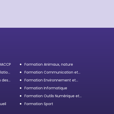
 HACCP
Formation Animaux, nature
lation
Formation Communication et
efficacité personnelle et
n des
Formation Environnement et
professionnelle
démarche RSE
Formation Informatique
Formation Outils Numérique et
e
Bureautique
ueil
Formation Sport