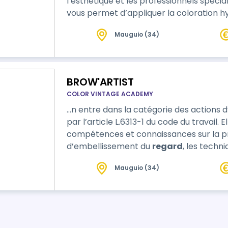
l’esthétique et les professionnels spécia
vous permet d’appliquer la coloration hy
en le combinant avec les techniques spé
Mauguio (34)
sourcils : restructuration, mapping, browli
BROW'ARTIST
COLOR VINTAGE ACADEMY
…n entre dans la catégorie des actions 
par l’article L.6313-1 du code du travail. E
compétences et connaissances sur la pr
d’embellissement du
regard
, les techn
Mauguio (34)