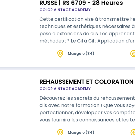
RUSSE | RS 6709 - 28 Heures
COLOR VINTAGE ACADEMY
Cette certification vise à transmettre
techniques et esthétiques nécessaires à
pose d’extensions de cils. Les apprenants maîtriseront les deux principales
méthodes : * Le Cil à Cil : Application d’une extension synthétique sur chaque cil
Mauguio (34)
REHAUSSEMENT ET COLORATION 
COLOR VINTAGE ACADEMY
Découvrez les secrets du rehaussement de
cils avec notre formation ! Que vous so
perfectionner, développer vos compét
vous fournira les connaissances et les t
clients un embellissement des cils. Cette formation permet d’acquérir les
Mauguio (34)
compétences et les connaissances néces