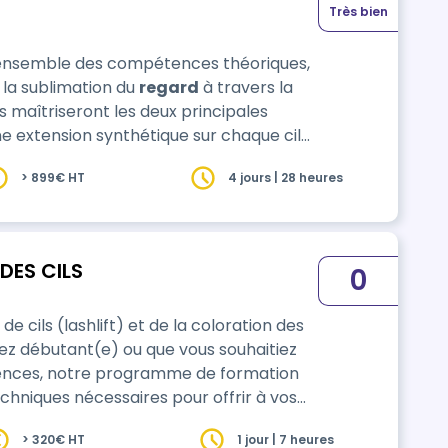
Très bien
 l’ensemble des compétences théoriques,
 la sublimation du
regard
à travers la
naturel, offrant un résultat subtil et naturel. * Le Volume Russe : App…
> 899€ HT
4 jours | 28 heures
DES CILS
0
 cils (lashlift) et de la coloration des
yez débutant(e) ou que vous souhaitiez
ences, notre programme de formation
echniques nécessaires pour offrir à vos
> 320€ HT
1 jour | 7 heures
saires, y compris transversales, pour