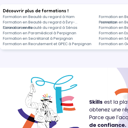
Découvrir plus de formations !
Formation en Beauté du regard à Ham
Formation en B
Formation en Beauté du regard à Évry-
Provence
Formation en B
Courcouronnes
Formation en Beauté du regard à Sénas
Formation en B
Formation en Paramédical à Perpignan
Formation en E
Formation en Secrétariat à Perpignan
Formation en S
Formation en Recrutement et GPEC à Perpignan
Formation en G
Skills
est la pl
obtenez une ré
Parce que l’ac
de confiance.