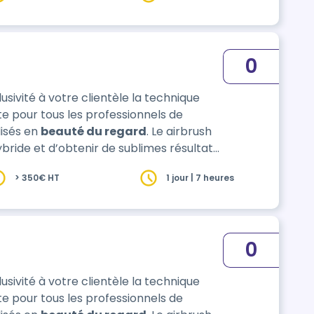
0
usivité à votre clientèle la technique
e pour tous les professionnels de
lisés en
beauté du regard
. Le airbrush
bride et d’obtenir de sublimes résultats
cifiques visant l’embellissement des
> 350€ HT
1 jour | 7 heures
ft, colorimétrie, épilation …
0
usivité à votre clientèle la technique
e pour tous les professionnels de