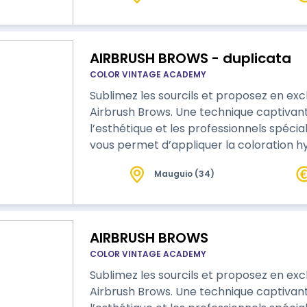
réaliser plusieurs techniques visant un…
AIRBRUSH BROWS - duplicata
COLOR VINTAGE ACADEMY
Sublimez les sourcils et proposez en excl
Airbrush Brows. Une technique captivant
l’esthétique et les professionnels spécia
vous permet d’appliquer la coloration hy
en le combinant avec les techniques spé
Mauguio (34)
sourcils : restructuration, mapping, browli
AIRBRUSH BROWS
COLOR VINTAGE ACADEMY
Sublimez les sourcils et proposez en excl
Airbrush Brows. Une technique captivant