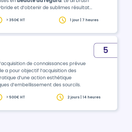
lisés en
beauté du regard
. Le airbrush
bride et d’obtenir de sublimes résultats
cifiques visant l’embellissement des
> 350€ HT
1 jour | 7 heures
ft, colorimétrie, épilation …
5
d’acquisition de connaissances prévue
lle a pour objectif l’acquisition des
atique d’une action esthétique
iques d’embellissement des sourcils.
> 500€ HT
2 jours | 14 heures