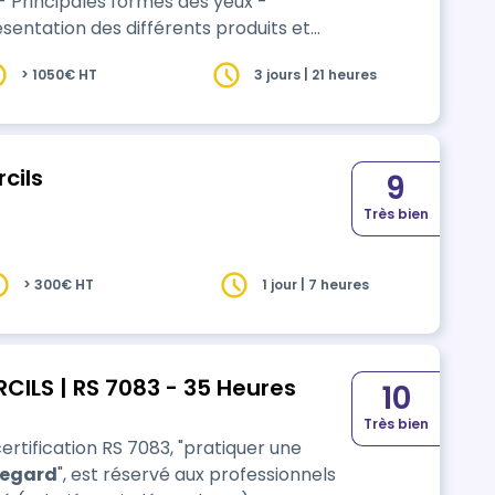
- Principales formes des yeux -
sentation des différents produits et
t démonstration du protocole à suivre -
> 1050€ HT
3 jours | 21 heures
vai…
cils
9
Très bien
> 300€ HT
1 jour | 7 heures
CILS | RS 7083 - 35 Heures
10
Très bien
ertification RS 7083, "pratiquer une
regard
", est réservé aux professionnels