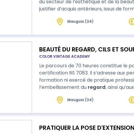
du secteur de l’esthétique et de la bea
justifier d’acquis antérieurs, issus de fo
professionnelle, dans le domaine de l’e
Mauguio (34)
BEAUTÉ DU REGARD, CILS ET SOUR
COLOR VINTAGE ACADEMY
Le parcours de 70 heures constitue le p
certification RS 7083. Il s’adresse aux p
formation ni exercé de pratique profess
l’embellissement du
regard
, ainsi qu’a
l’ensemble des compétences nécessaire
Mauguio (34)
cette activité. Ce parcours permet une acquisition progressive, structurée et
encadrée de l’ensemble des compétenc
PRATIQUER LA POSE D'EXTENSION 