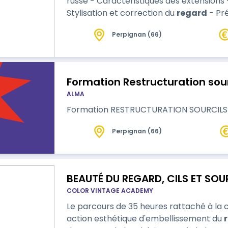
russe - Caractéristiques des extensions 
Stylisation et correction du
regard
- Pré
matériel professionnels - Préparation e
Perpignan (66)
Débriefing Programme Pratique - Apprentissage de la gestuelle sur une frange
de faux-cils - Installation du plan de tra
Formation Restructuration sour
ALMA
Formation RESTRUCTURATION SOURCILS
Perpignan (66)
BEAUTÉ DU REGARD, CILS ET SOUR
COLOR VINTAGE ACADEMY
Le parcours de 35 heures rattaché à la c
action esthétique d'embellissement du