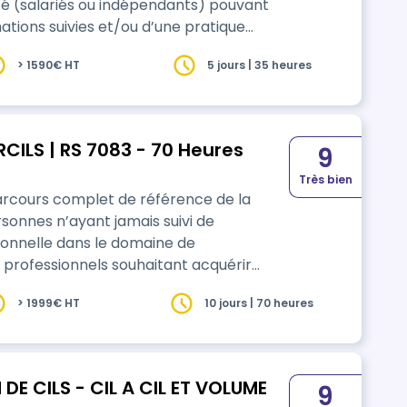
uté (salariés ou indépendants) pouvant
rmations suivies et/ou d’une pratique
mbellissement du…
> 1590€ HT
5 jours | 35 heures
CILS | RS 7083 - 70 Heures
9
Très bien
arcours complet de référence de la
ersonnes n’ayant jamais suivi de
ionnelle dans le domaine de
ux professionnels souhaitant acquérir
s à l’exercice sécurisé et autonome de
> 1999€ HT
10 jours | 70 heures
es du …
DE CILS - CIL A CIL ET VOLUME
9