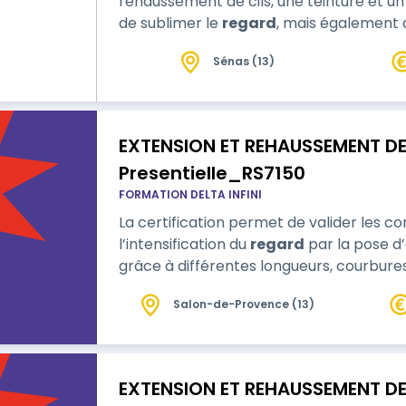
rehaussement de cils, une teinture et un
de sublimer le
regard
, mais également d
deviennent plus longs et plus épais grâce
Sénas (13)
l’extension de cils, idéal pour les femme
regard en prenant soin de leurs cils, qui…
EXTENSION ET REHAUSSEMENT DE 
Presentielle_RS7150
FORMATION DELTA INFINI
La certification permet de valider les 
l’intensification du
regard
par la pose d’
grâce à différentes longueurs, courbures
Salon-de-Provence (13)
EXTENSION ET REHAUSSEMENT DE 