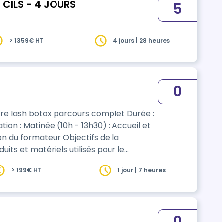
CILS - 4 JOURS
5
> 1359€ HT
4 jours | 28 heures
0
ash botox parcours complet Durée :
on du formateur Objectifs de la
its et matériels utilisés pour le
hniques et précautions de sécurité
> 199€ HT
1 jour | 7 heures
0