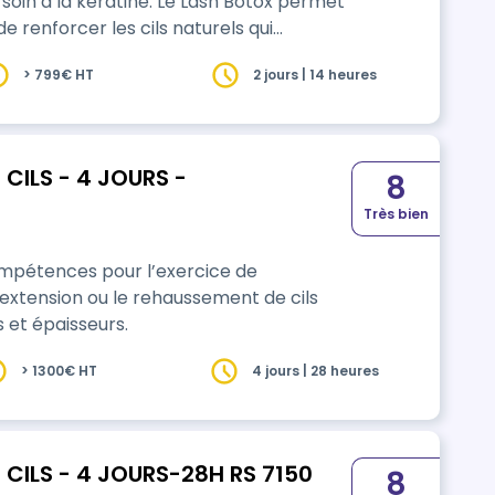
 soin à la kératine. Le Lash Botox permet
e renforcer les cils naturels qui
 à ce véritable soin. Alternative à
> 799€ HT
2 jours | 14 heures
s qui veulent mettre en valeur leur
CILS - 4 JOURS -
8
Très bien
compétences pour l’exercice de
extension ou le rehaussement de cils
 et épaisseurs.
> 1300€ HT
4 jours | 28 heures
CILS - 4 JOURS-28H RS 7150
8