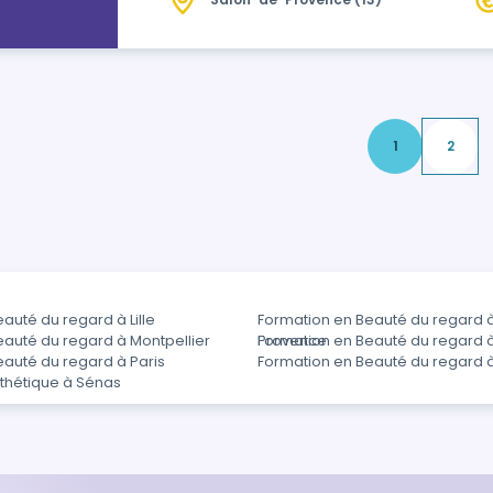
d'hygiène et de sécurité. Idéale pour en
attentes de votre cli…
1
2
auté du regard à Lille
Formation en Beauté du regard 
eauté du regard à Montpellier
Provence
Formation en Beauté du regard 
eauté du regard à Paris
Formation en Beauté du regard 
sthétique à Sénas