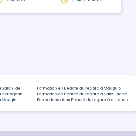
richir votre expertise et répondre aux
à Salon-de-
Formation en Beauté du regard à Mauguio
à Perpignan
Formation en Beauté du regard à Saint-Pierre
à Mougins
Formations dans Beauté du regard à distance