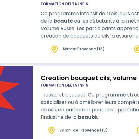
FORMATION DELTA INFINI
Ce programme intensif de trois jours es
de la
beauté
ou les débutants à la métho
Volume Russe. Les participants apprendr
création de bouquets de cils, à assurer 
et à personnaliser les exte…
Aix-en-Provence (13)
Creation bouquet cils, volume 
FORMATION DELTA INFINI
…russe, et bouquet. Ce programme structuré pour ceux qui cherchent à se
spécialiser ou à améliorer leurs compé
de cils, en particulier pour des applica
l'industrie de la
beauté
.
Salon-de-Provence (13)