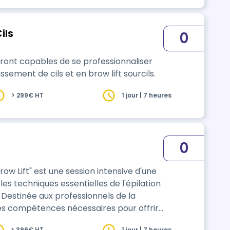
ils
0
 seront capables de se professionnaliser
sement de cils et en brow lift sourcils.
> 299€ HT
1 jour | 7 heures
0
 Brow Lift" est une session intensive d'une
es techniques essentielles de l'épilation
. Destinée aux professionnels de la
les compétences nécessaires pour offrir
isé, tout en respectant les normes
> 399€ HT
1 jour | 7 heures