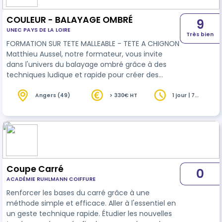
COULEUR - BALAYAGE OMBRÉ
9
UNEC PAYS DE LA LOIRE
Très bien
FORMATION SUR TETE MALLEABLE - TETE A CHIGNON
Matthieu Aussel, notre formateur, vous invite
dans l'univers du balayage ombré grâce à des
techniques ludique et rapide pour créer des
ombrés naturels et discrets. Le coût de la
formation affiché est de 330€ pour les adhérents
Angers (49)
> 330€ HT
1 jour | 7
heures
et de 430€ pour les non-adhérents hors prise en
charge OPCO EP et FAFCEA . La prise en charge de
l'OPCO EP est de 175€ /jour et de 245€/jour pour
le FAFCEA.
Coupe Carré
0
ACADÉMIE RUHLMANN COIFFURE
Renforcer les bases du carré grâce à une
méthode simple et efficace. Aller à l'essentiel en
un geste technique rapide. Étudier les nouvelles