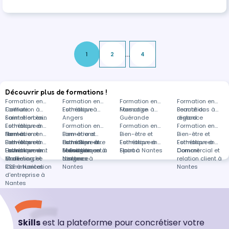
permettre de progresser en toute confiance.
Vous réaliserez différentes techniques d’effilag…
...
1
2
4
Découvrir plus de formations !
Formation en
Formation en
Formation en
Formation en
Coiffure
Formation à
Esthétique
Formation à
Massage
Formation à
Beauté du
Formations à
Saint-Herblain
Formation en
Angers
Guérande
regard
distance
Esthétique à
Formation en
Formation en
Formation en
Formation en
Nantes
Bien-être et
Formation en
Bien-être et
Formations
Bien-être et
Bien-être et
Esthétique à
Bien-être et
Formation en
Esthétique à
dans Bien-être
Formation en
Esthétique à
Formation en
Esthétique à
Formation en
Ham
Esthétique à
Environnement
Formation en
Lécousse
et Esthétique à
Management à
Formation en
Floirac
Sport à Nantes
Domont
Commercial et
Croix
et démarche
Marketing et
distance
Nantes
Langues à
relation client à
RSE à Nantes
Communication
Nantes
Nantes
d'entreprise à
Nantes
Skills
est la plateforme pour concrétiser votre