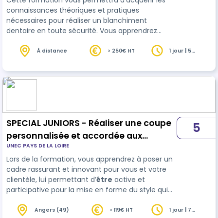
Cette formation vous permettra d’acquérir les
connaissances théoriques et pratiques
nécessaires pour réaliser un blanchiment
dentaire en toute sécurité. Vous apprendrez
l’histoire et l’évolution de la technique, le cadre
réglementaire, l’anatomie de la dent, les causes
À distance
> 250€ HT
1 jour | 5
heures
du jaunissement, les agents actifs utilisés, ainsi
que les indications, contre-indications et
protocoles d’hygiène. Des cas pratiques et la
gestion du suivi client viendront compléter la
formation pour une mise en application concr…
SPECIAL JUNIORS - Réaliser une coupe
5
personnalisée et accordée aux
UNEC PAYS DE LA LOIRE
besoins du client et de ses cheveux
Lors de la formation, vous apprendrez à poser un
cadre rassurant et innovant pour vous et votre
clientèle, lui permettant d’
être
active et
participative pour la mise en forme du style qui
lui convient. L’écoute et le conseil, associés à la
pratique seront mis à l’honneur pour vous
Angers (49)
> 119€ HT
1 jour | 7
heures