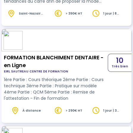
tendances du carré afin de proposer la mode
dans vos salons. Analyser la morphologie pour
choisir la coupe carrée qui saura révéler votre
Saint-Nazaire
> 390€ HT
1 jour | 8
(44)
heures
cliente.
FORMATION BLANCHIMENT DENTAIRE -
10
en Ligne
Très bien
EIRL SAUTREAU CENTRE DE FORMATION
1ère Partie : Cours théorique 2ème Partie : Cours
technique 3ème Partie : Pratique sur modèle
4ème Partie : QCM 5ème Partie : Remise de
l'attestation - Fin de formation
À distance
> 290€ HT
1 jour | 3
heures