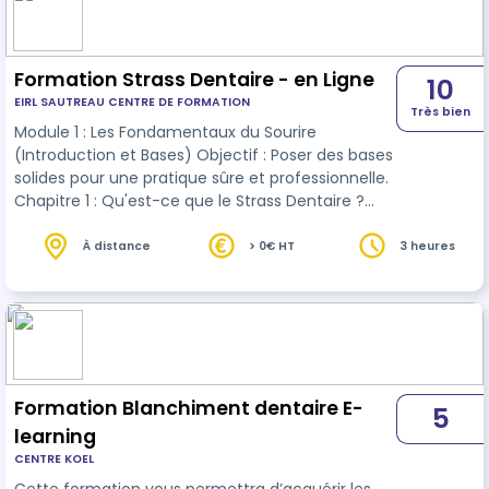
Formation Strass Dentaire - en Ligne
10
EIRL SAUTREAU CENTRE DE FORMATION
Très bien
Module 1 : Les Fondamentaux du Sourire
(Introduction et Bases) Objectif : Poser des bases
solides pour une pratique sûre et professionnelle.
Chapitre 1 : Qu'est-ce que le Strass Dentaire ?
(Histoire, tendances, types de bijoux) Chapitre 2 :
Anatomie de la Dent et Santé Bucco-Dentaire
À distance
> 0€ HT
3 heures
(L'essentiel à savoir pour une technicienne)
Chapitre 3 : Cadre Légal et Responsabilités (Ce
que vous avez le droit de faire... et de ne pas
faire) Module 2 : L'Environnement de Travail
Professionnel Objectif : Maît…
Formation Blanchiment dentaire E-
5
learning
CENTRE KOEL