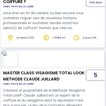
COIFFURE ?
Très bien
UNEC PAYS DE LA LOIRE
Vous êtes en fin de carrière ou bien encore vous
souhaitez voguer vers de nouveaux horizons
professionnels et souhaitez vendre votre/vos
salon(s) de coiffure? Sachez que cela ne
s'improvise pas et qu'une bonne vente se
préparer. L'I2CR, Institut Coiffeur Créateur-
Le Mans (72)
> 548€ HT
2 jours | 14
heures
Repreneur, a imaginé pour vous un cursus sur-
mesure et ultra-pratique qui vous permettra de
concrétiser sereinement votre projet de cession.
2 jours de formation en présentiel. Coût
pédagogique 498€. Frais de dossier 50€ par
personne.…
MASTER CLASS VISAGISME TOTAL LOOK
5
METHODE CLAUDE JUILLARD
UNEC PAYS DE LA LOIRE
Créateur et propriétaire de la Méthode Visagisme
Total Look®, Claude Juillard est un expert de la
coiffure et du visagisme dont la réputation n'est
plus à prouver. Le lieu de la formation dépendra