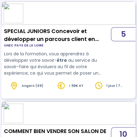
SPECIAL JUNIORS Concevoir et
5
développer un parcours client en
UNEC PAYS DE LA LOIRE
salon de coiffure - Savoir être et savoir
Lors de la formation, vous apprendrez à
faire
développer votre savoir-
être
au service du
savoir-faire qui évoluera au fil de votre
expérience, ce qui vous permet de poser un
cadre rassurant et innovant pour vous et votre
clientèle, comprendre le lien qu’elle entretient
Angers (49)
> 119€ HT
1 jour | 7
heures
avec son image et ses cheveux. Vous
conjuguerez la…
COMMENT BIEN VENDRE SON SALON DE
10