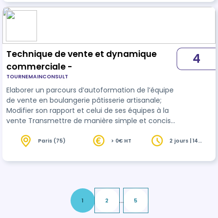
Technique de vente et dynamique
4
commerciale -
TOURNEMAINCONSULT
Elaborer un parcours d’autoformation de l’équipe
de vente en boulangerie pâtisserie artisanale;
Modifier son rapport et celui de ses équipes à la
vente Transmettre de manière simple et concise
un message positif aux
client
s. A chaque
demande, nous adaptons le programme en
Paris (75)
> 0€ HT
2 jours | 14
heures
fonction de la demande spécifique de
l'entreprise qui nous sollicite.
...
1
2
5