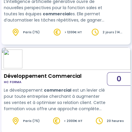
L’intelligence artificielle générative ouvre de
Online
nouvelles perspectives pour la fonction sales et
toutes les équipes
commercial
es. Elle permet
d’automatiser les tâches répétitives, de gagner
du temps dans la préparation des rendez-vous et
d’améliorer l’impact de ses communications.
Paris (75)
> 1200€ HT
2 jours | 14
heures
Cette formation vous propose une mise en
pratique concrète des outils comme ChatGPT,
Perp…
Développement Commercial
0
HC FORMA
Le développement
commercial
est un levier clé
pour toute entreprise cherchant à augmenter
ses ventes et à optimiser sa relation client. Cette
formation vous offre une approche complète
des techniques de prospection, de négociation et
de gestion client pour maximiser votre…
Paris (75)
> 2000€ HT
20 heures