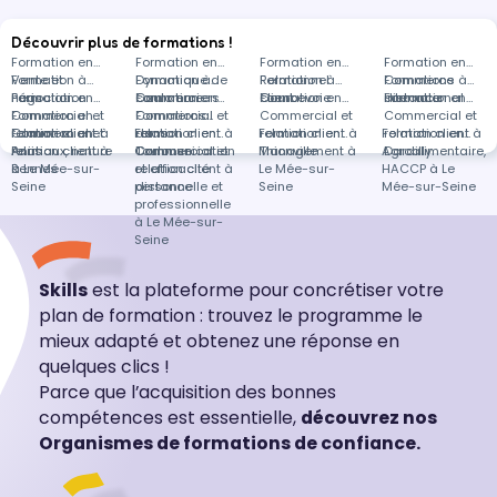
Découvrir plus de formations !
Formation en
Formation en
Formation en
Formation en
Vente et
Formation à
Dynamique de
Formation à
Relationnel
Formation à
Commerce
Formations à
négociation
Paris
Formation en
commerce
Coulommiers
Formation en
client
Courbevoie
Formation en
international
distance
Formation en
Commercial et
Formation en
Commercial et
Formations
Commercial et
Commercial et
relation client à
Commercial et
Formation en
Formation en
relation client à
dans
Formation en
relation client à
Formation en
relation client à
Paris
relation client à
Animaux, nature
Communication
Toulouse
Commercial et
Management à
Thionville
Agroalimentaire,
Dardilly
Rennes
à Le Mée-sur-
et efficacité
relation client à
Le Mée-sur-
HACCP à Le
Seine
personnelle et
distance
Seine
Mée-sur-Seine
professionnelle
à Le Mée-sur-
Seine
Skills
est la plateforme pour concrétiser votre
plan de formation : trouvez le programme le
mieux adapté et obtenez une réponse en
quelques clics !
Parce que l’acquisition des bonnes
compétences est essentielle,
découvrez nos
Organismes de formations de confiance.