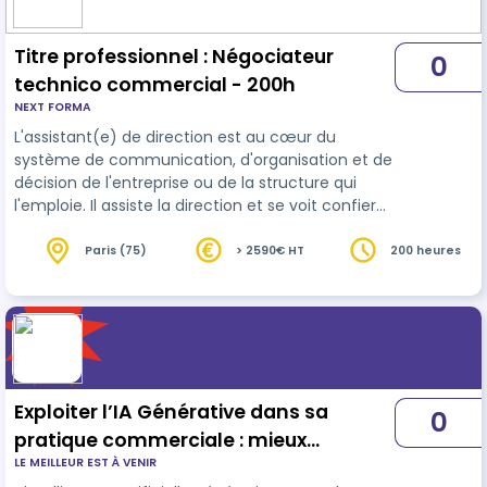
consommateurs, des saisons, et des spécificités
des …
Titre professionnel : Négociateur
0
technico commercial - 200h
NEXT FORMA
L'assistant(e) de direction est au cœur du
système de communication, d'organisation et de
décision de l'entreprise ou de la structure qui
l'emploie. Il assiste la direction et se voit confier
des missions qui confortent ce rôle central. Il est
en capacité d'analyser une situation, d'établir un
Paris (75)
> 2590€ HT
200 heures
diagnostic et de proposer une solution. Vous êtes
encadré par votre responsable pédagogique.
Vous bénéficiez d'un parcours personnalisé
correspondant à vos capacités et compétences.
Les séances de form…
Exploiter l’IA Générative dans sa
0
pratique commerciale : mieux
LE MEILLEUR EST À VENIR
prospecter, convaincre et performer -