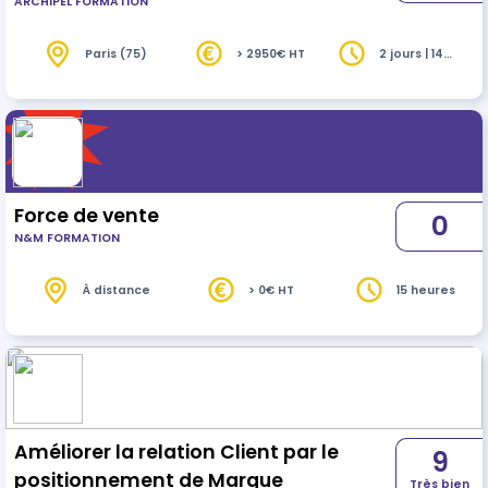
ARCHIPEL FORMATION
réception
Paris (75)
> 2950€ HT
2 jours | 14
heures
Force de vente
0
N&M FORMATION
À distance
> 0€ HT
15 heures
Améliorer la relation Client par le
9
positionnement de Marque
Très bien