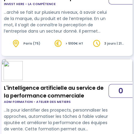
INVEST HERE - LA COMPÉTENCE
…arché se fait sur plusieurs niveaux, à savoir celui
de la marque, du produit et de l’entreprise. En un
mot, il s’agit de connaître la perception de
l’entreprise dans un secteur donné. Il permet
d’améliorer l’image de l’entreprise aux yeux de
ses
client
s. Mais pour que la marque, l’offre et les
Paris (75)
> 5100€ HT
3 jours | 21
heures
relations clients concordent, il faut réussir à
positionner ses équipes commerciales et leur
permettre de s'approprier les valeurs de
l'entreprise à travers leurs actions quotidiennes.
Ce module permet …
L'intelligence artificielle au service de
0
la performance commerciale
ADM FORMATION - ATELIER DES METIERS
…ls pour identifier des prospects, personnaliser les
approches, automatiser les tâches à faible valeur
ajoutée et améliorer la performance des équipes
de vente. Cette formation permet aux