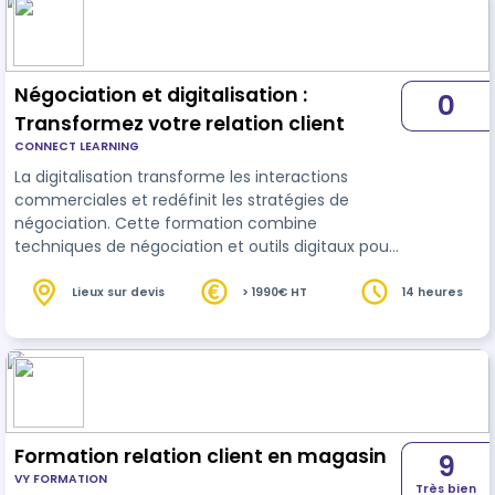
commercialisation : point de vente et internet. Il
participe à la tenue, à l'animation du rayon et
contribue aux résultats de son linéaire ou du
point…
Négociation et digitalisation :
0
Transformez votre relation client
CONNECT LEARNING
La digitalisation transforme les interactions
commerciales et redéfinit les stratégies de
négociation. Cette formation combine
techniques de négociation et outils digitaux pour
optimiser la relation
client
. Elle permet de
structurer un argumentaire, d’utiliser les canaux
Lieux sur devis
> 1990€ HT
14 heures
numériques adaptés et d’exploiter les données
pour une approche commerciale efficace et
personnalisée 14h en visioconférence en
individuel
Formation relation client en magasin
9
VY FORMATION
Très bien