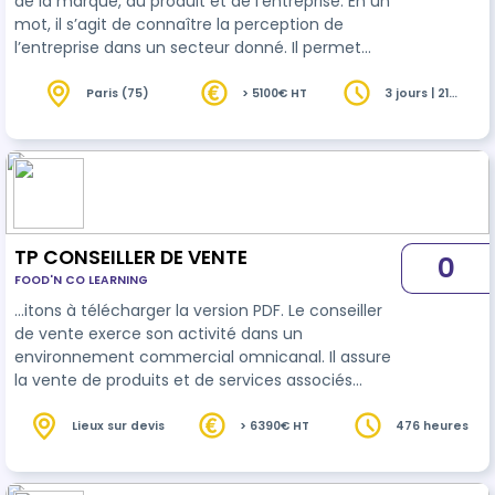
de la marque, du produit et de l’entreprise. En un
mot, il s’agit de connaître la perception de
l’entreprise dans un secteur donné. Il permet
d’améliorer l’image de l’entreprise aux yeux de
ses
client
s. Mais pour que la marque, l’offre et les
Paris (75)
> 5100€ HT
3 jours | 21
heures
relations clients concordent, il faut réussir à
positionner ses équipes commerciales et leur
permettre de s'approprier les valeurs de
l'entreprise à travers leurs actions quotidiennes.
Ce module permet …
TP CONSEILLER DE VENTE
0
FOOD'N CO LEARNING
…itons à télécharger la version PDF. Le conseiller
de vente exerce son activité dans un
environnement commercial omnicanal. Il assure
la vente de produits et de services associés
nécessitant l'apport de conseils et de
démonstrations auprès d’une
client
èle de
Lieux sur devis
> 6390€ HT
476 heures
particuliers et parfois de professionnels. II prend
en compte l’ensemble du dispositif de