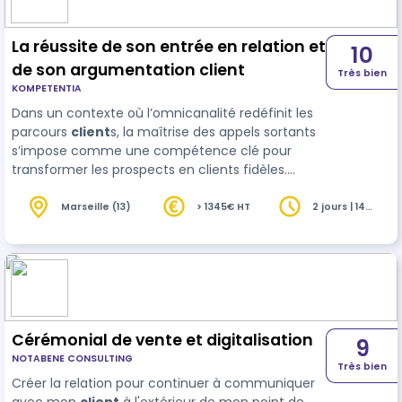
La réussite de son entrée en relation et
10
de son argumentation client
Très bien
KOMPETENTIA
Dans un contexte où l’omnicanalité redéfinit les
parcours
client
s, la maîtrise des appels sortants
s’impose comme une compétence clé pour
transformer les prospects en clients fidèles.
Cette formation action vous permet d'acquérir
des techniques de synchronisation client et
Marseille (13)
> 1345€ HT
2 jours | 14
heures
d’argumentation persuasive, des techn…
Cérémonial de vente et digitalisation
9
NOTABENE CONSULTING
Très bien
Créer la relation pour continuer à communiquer