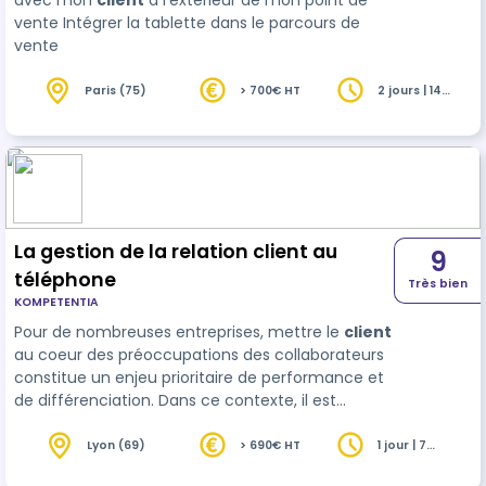
avec mon
client
à l'extérieur de mon point de
vente Intégrer la tablette dans le parcours de
vente
Paris (75)
> 700€ HT
2 jours | 14
heures
La gestion de la relation client au
9
téléphone
Très bien
KOMPETENTIA
Pour de nombreuses entreprises, mettre le
client
au coeur des préoccupations des collaborateurs
constitue un enjeu prioritaire de performance et
de différenciation. Dans ce contexte, il est
essentiel pour les conseillers en charge de la
relation client au téléphone de maîtriser les clés
Lyon (69)
> 690€ HT
1 jour | 7
heures
d'un en…