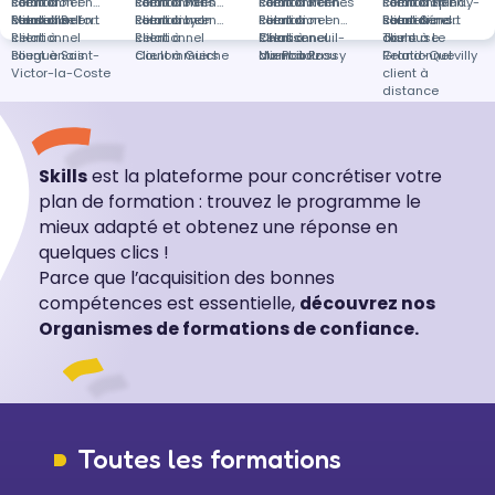
client à
Relationnel
Formation en
client à Paris
Relationnel
Formation en
client à Rennes
Relationnel
Formation en
client à Épinay-
Relationnel
Formation en
Marseille
client à Belfort
Relationnel
Formation en
client à Lyon
Relationnel
Formation en
client à
Relationnel
Formation en
sous-Sénart
client à
Relationnel
Formations
client à
Relationnel
client à
Relationnel
Chasseneuil-
client à
Relationnel
Toulouse
client à Le
dans
Bouguenais
client à Saint-
Coulommiers
client à Guiche
du-Poitou
Mamoudzou
client à Passy
Grand-Quevilly
Relationnel
Victor-la-Coste
client à
distance
Skills
est la plateforme pour concrétiser votre
plan de formation : trouvez le programme le
mieux adapté et obtenez une réponse en
quelques clics !
Parce que l’acquisition des bonnes
compétences est essentielle,
découvrez nos
Organismes de formations de confiance.
Toutes les formations