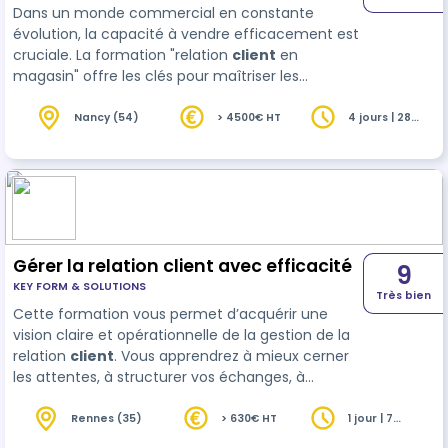
Dans un monde commercial en constante
évolution, la capacité à vendre efficacement est
cruciale. La formation "relation
client
en
magasin" offre les clés pour maîtriser les
techniques de vente modernes, transformant
votre approche commerciale avec un accent sur
Nancy (54)
> 4500€ HT
4 jours | 28
heures
la relation client. 🚀 L'importance de la formation
pour votre succès : - 70% des décisions d'achat
sont inf…
Gérer la relation client avec efficacité
9
KEY FORM & SOLUTIONS
Très bien
Cette formation vous permet d’acquérir une
vision claire et opérationnelle de la gestion de la
relation
client
. Vous apprendrez à mieux cerner
les attentes, à structurer vos échanges, à
adopter une communication positive et à
renforcer la satisfaction et la fidélité client. Un
Rennes (35)
> 630€ HT
1 jour | 7
heures
indispensable pour professionnaliser vos