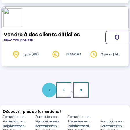
pratiques commerciales et relationnell…
Vendre à des clients difficiles
0
PRACTYS CONSEIL
Lyon (69)
> 3800€ HT
2 jours | 14
heures
...
1
2
9
Découvrir plus de formations !
Formation en
Formation en
Formation en
Vente et
Formation en
Dynamique de
Formation en
Commerce
Formation en
Formation en
négociation
Relationnel
Formation en
commerce
Relationnel
Formation en
international
Relationnel
Formation en
Relationnel
Formation en