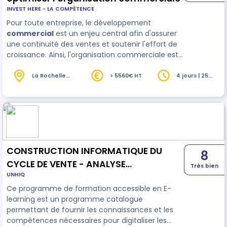
INVEST HERE - LA COMPÉTENCE
Pour toute entreprise, le développement
commercial
est un enjeu central afin d'assurer
une continuité des ventes et soutenir l'effort de
croissance. Ainsi, l'organisation commerciale est
au cœur de leur stratégie et son élaboration doit
prendre en compte les caractéristiques propres à
La Rochelle
> 5560€ HT
4 jours | 25
(17)
heures
chaque so…
CONSTRUCTION INFORMATIQUE DU
8
CYCLE DE VENTE - ANALYSE
Très bien
UNHIQ
INTELLIGENTE DU LEAD AU CLIENT
Ce programme de formation accessible en E-
learning est un programme catalogue
permettant de fournir les connaissances et les
compétences nécessaires pour digitaliser les