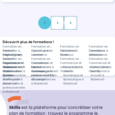
bien des opportunités d’affaires et de vente. Il
doit permettre l'optimisation des actions
commerciales de co…
1
2
3
Découvrir plus de formations !
Formation en
Formation en
Formation en
Formation en
Vente et
Formation à
Dynamique de
Formation à
Relationnel
Formation à
Commerce
Formations à
négociation
Saint-Agnant
Formation en
commerce
Lormont
client
Bordeaux
international
distance
Vente et
Formation en
Formation en
Formation en
Formation en
négociation à
Commercial et
Formation en
Commercial et
Formations
Commercial et
Commercial et
Malemort
relation client à
Commercial et
Formation en
Formation en
relation client à
dans
relation client à
Formation en
relation client à
Formation en
Paris
relation client à
Création et
Formation en
Accompagnement
Toulouse
Commercial et
Thionville
Outils
Dardilly
Secrétariat &
Rennes
gestion
Communication
personnel et Bilan
relation client à
Numérique et
Accueil à
d'entreprise à
et efficacité
de compétences
distance
Bureautique à
Malemort
Malemort
personnelle et
à Malemort
Malemort
professionnelle
à Malemort
Skills
est la plateforme pour concrétiser votre
plan de formation : trouvez le programme le