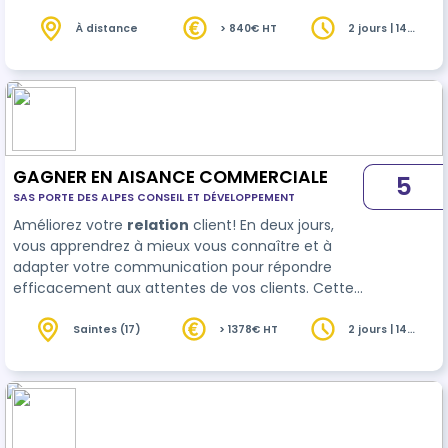
pratiques métiers pour maîtriser le cycle de
vente numérique en intégrant la data et
À distance
> 840€ HT
2 jours | 14
heures
l’intelligence artificielle pour piloter son activité
efficacement. Au terme de cette séquence de
formation, le stagiaire sera capable de structurer
son cycle de vente digitalisé et piloter son
activité grâce à la data et à l’IA ; suite à l’obt…
GAGNER EN AISANCE COMMERCIALE
5
SAS PORTE DES ALPES CONSEIL ET DÉVELOPPEMENT
Améliorez votre
relation
client! En deux jours,
vous apprendrez à mieux vous connaître et à
adapter votre communication pour répondre
efficacement aux attentes de vos clients. Cette
formation vous permet de maîtriser les
techniques de communication essentielles,
Saintes (17)
> 1378€ HT
2 jours | 14
heures
comme …