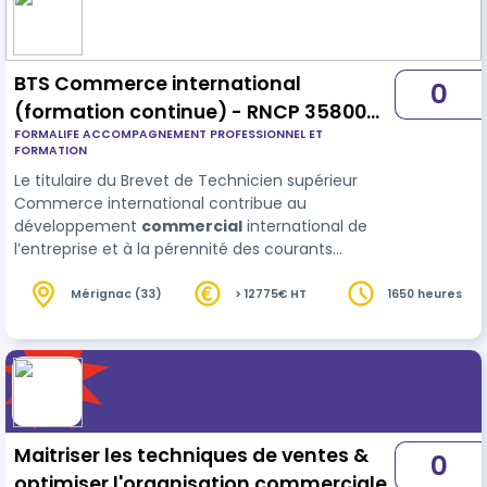
BTS Commerce international
0
(formation continue) - RNCP 35800
FORMALIFE ACCOMPAGNEMENT PROFESSIONNEL ET
(Date d'enregistrement : 22-07-2021)
FORMATION
Le titulaire du Brevet de Technicien supérieur
Commerce international contribue au
développement
commercial
international de
l’entreprise et à la pérennité des courants
d’affaires. Il exerce les activités relevant des
domaines suivants : - Développement de la
Mérignac (33)
> 12775€ HT
1650 heures
relation commerciale dans un environnement
interculturel - Mise en œuvre des opérations int…
Maitriser les techniques de ventes &
0
optimiser l'organisation commerciale