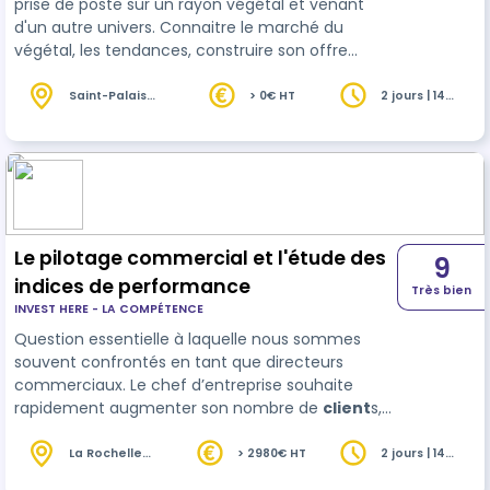
prise de poste sur un rayon végétal et venant
d'un autre univers. Connaitre le marché du
végétal, les tendances, construire son offre
produit, commander, réceptionner, entretenir,
vendre, gérer, analyser et anticiper : les
Saint-Palais
> 0€ HT
2 jours | 14
(64)
heures
responsabilités du responsable végétal sont
nombreuses, variées, nécessitent des
compétences d'organisation, d'analyse, de
gestion, de connaissances techniques.
Le pilotage commercial et l'étude des
9
indices de performance
Très bien
INVEST HERE - LA COMPÉTENCE
Question essentielle à laquelle nous sommes
souvent confrontés en tant que directeurs
commerciaux. Le chef d’entreprise souhaite
rapidement augmenter son nombre de
client
s,
créer de la récurrence et pour développer son
entreprise. Ce module a pour objectif de
La Rochelle
> 2980€ HT
2 jours | 14
(17)
heures
permettre à toutes les commerciaux de mener à