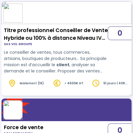
Titre professionnel Conseiller de Vente
0
Hybride ou 100% à distance Niveau IV
SAS VOL GROUPE
(BAC) - FOAD
Le conseiller de ventes, tous commerces,
artisans, boutiques de producteurs… Sa principale
mission est d’accueillir le
client
, analyser sa
demande et le conseiller. Proposer des ventes
complémentaires ou des produits de substitution.
Il (elle) participe à la tenue, à l'animation du
Malemort (19)
> 4500€ HT
51 jours | 408
heures
rayon et contribue aux résultats de son linéaire
ou du point de vente en fonction des ob…
Force de vente
0