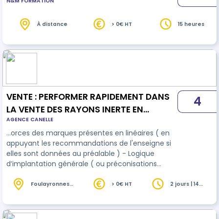
N&M FORMATION
À distance
> 0€ HT
15 heures
VENTE : PERFORMER RAPIDEMENT DANS
4
LA VENTE DES RAYONS INERTE EN
AGENCE CANELLE
JARDINERIE : 2 Jours (228)
…orces des marques présentes en linéaires ( en
appuyant les recommandations de l'enseigne si
elles sont données au préalable ) - Logique
d’implantation générale ( ou préconisations
centrale) - FAQ : questions et problèmes
fréquemment posés par les
client
s
Foulayronnes
> 0€ HT
2 jours | 14
(47)
heures