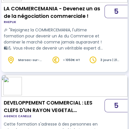
LA COMMERCEMANIA - Devenez un as
5
de la négociation commerciale !
RHEPLIK
🎉 "Rejoignez la COMMERCEMANIA, l'ultime
formation pour devenir un As du Commerce et
dominer le marché comme jamais auparavant !
🛍️💪 Vous rêvez de devenir un véritable expert de
la négociation
commercial
e, capable de booster
vos ventes et de surpasser vos concurrents ?
Marsac-sur-
> 1050€ HT
3 jours | 21
l'Isle (24)
heures
Vous l'avez trouvée ! Dans cette formation
unique et ludique, vous découvrirez les secrets
des meilleurs professionnels du commerce.
Grâce à des méthodes fun et pratiques, vous d…
DEVELOPPEMENT COMMERCIAL : LES
5
CLEFS D'UN RAYON VEGETAL
AGENCE CANELLE
PERFORMANT : 2 jours - (221)
Cette formation s'adresse à des personnes en