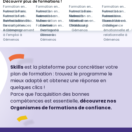
Découvrir plus de formations !
Formation en
Formation en
Formation en
Formation en
Autres à Paris
Formation en
Autres à
Formation en
Autres à Baie-
Formation en
Autres à La
Formation en
Autres à Fort-
Formation en
Rennes
Autres à Le
Formation en
Mahault
Autres à
Formation en
Possession
Autres à
Formations
de-France
Autres à Béziers
Formation en Bilan
Mans
Autres à
Formation en
Montfort-en-
Autres à
Formation en
Fouesnant
dans Autres à
Formation en
de compétences
Formation en
Fondettes
Devenir
Formation en
Chalosse
Strasbourg
Médical à
distance
Intelligence
à Gémenos
Accompagnement
manager à
Gestion du
Gémenos
émotionnelle et
à l'emploi à
Gémenos
stress à
relationnelle à
Gémenos
Gémenos
Gémenos
Skills
est la plateforme pour concrétiser votre
plan de formation : trouvez le programme le
mieux adapté et obtenez une réponse en
quelques clics !
Parce que l’acquisition des bonnes
compétences est essentielle,
découvrez nos
Organismes de formations de confiance.