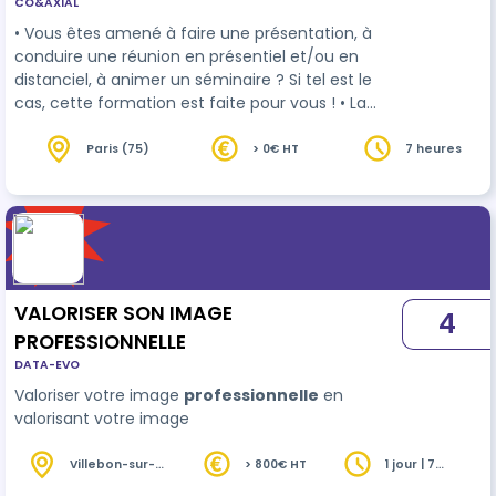
CO&AXIAL
incontournables
• Vous êtes amené à faire une présentation, à
conduire une réunion en présentiel et/ou en
distanciel, à animer un séminaire ? Si tel est le
cas, cette formation est faite pour vous ! • La
communication
tient un rôle déterminant dans
les compétences managériales et
Paris (75)
> 0€ HT
7 heures
interpersonnelles. Elle est au cœur de notre
société où l'image prend de plus en plus de place.
Nous vous proposons de venir développer ou
améliorer votre confiance et votre aisa…
VALORISER SON IMAGE
4
PROFESSIONNELLE
DATA-EVO
Valoriser votre image
professionnelle
en
valorisant votre image
Villebon-sur-
> 800€ HT
1 jour | 7
Yvette (91)
heures