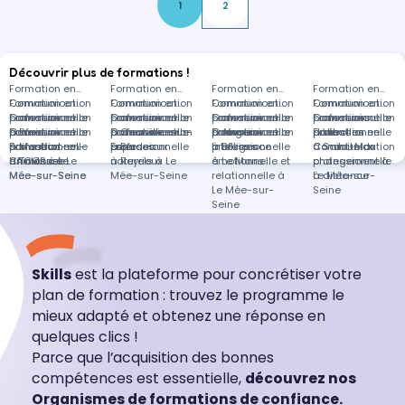
1
2
Découvrir plus de formations !
Formation en
Formation en
Formation en
Formation en
Communication
Formation en
Communication
Formation en
Communication
Formation en
Communication
Formation en
professionnelle
Communication
Formation en
professionnelle
Communication
Formation en
professionnelle
Communication
Formation en
professionnelle
Communication
Formations
à Paris
professionnelle
Communication
Formation en
à Courville-sur-
professionnelle
Communication
Formation en
à Angers
professionnelle
Communication
Formation en
à Vitrolles
professionnelle
dans
Formation en
à Montfort-en-
professionnelle
Soins aux
Formation en
Eure
à Bordeaux
professionnelle
Espaces
à Béziers
professionnelle
Intelligence
à Saint-Max
Communication
Conduite du
Chalosse
à Toulouse
animaux à Le
HACCP à Le
à Reyrieux
naturels à Le
à Le Mans
émotionnelle et
professionnelle
changement à
Mée-sur-Seine
Mée-sur-Seine
Mée-sur-Seine
relationnelle à
à distance
Le Mée-sur-
Le Mée-sur-
Seine
Seine
Skills
est la plateforme pour concrétiser votre
plan de formation : trouvez le programme le
mieux adapté et obtenez une réponse en
quelques clics !
Parce que l’acquisition des bonnes
compétences est essentielle,
découvrez nos
Organismes de formations de confiance.