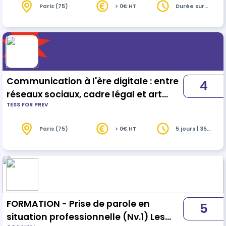
au mieux avec les équipes. Le tout, grâce aux
Paris (75)
> 0€ HT
Durée sur
devis
techniques adoptées par une
actrice/productrice parfaitement bilingue.
Communication à l'ère digitale : entre
4
réseaux sociaux, cadre légal et art
TESS FOR PREV
oratoire
Paris (75)
> 0€ HT
5 jours | 35
heures
FORMATION - Prise de parole en
5
situation professionnelle (Nv.1) Les