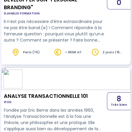
0
BRANDING"
DJANELIS FORMATION
Il n’est pas nécessaire d’être extraordinaire pour
ne pas être banal.(e) ! Comment répondre à la
fameuse question : pourquoi vous plutôt qu’un.e
autre ? Comment se présenter ? Faire bonne
impression ? L’histoire que l’on raconte aux autres
et avant tout l’histoire que l’on se raconte ! Donc
Paris (75)
> 950€ HT
2 jours | 15
heures
autant qu’elle soit positive et que l’on y croit… Le
personal branding, c’est l’art de façonner
délibéremment l’image que l’on projette aux
autres en mettant en avant ses valeurs, ses
compétences et ce qui nou…
ANALYSE TRANSACTIONNELLE 101
8
IFOD
Très bien
Fondée par Eric Berne dans les années 1960,
l’Analyse Transactionnelle est à la fois une
théorie, une philosophie et une pratique. Elle
s’applique aussi bien au développement de la