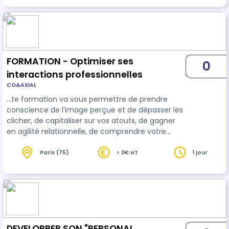
FORMATION - Optimiser ses
0
interactions professionnelles
CO&AXIAL
…te formation va vous permettre de prendre
conscience de l’image perçue et de dépasser les
clicher, de capitaliser sur vos atouts, de gagner
en agilité relationnelle, de comprendre votre
comportement en situation de stress et d'ajuster
votre
communication
. • Cette formation va
Paris (75)
> 0€ HT
1 jour
vous permette de mieux vous connaitre pour
renforcer votre confiance en soi. Ensuite, elle
vous donnera la possibilité de développer votre
intelligence sociale et relationnelle. - meilleure
connaissance de soi - mei…
DEVELOPPER SON "PERSONAL