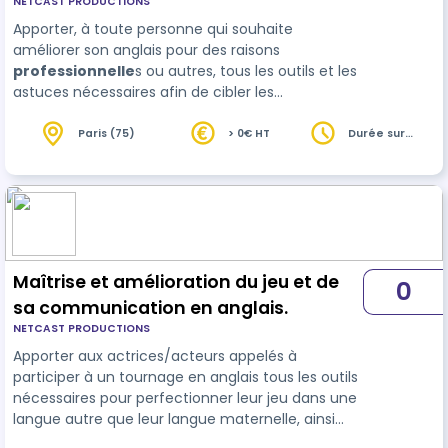
NETCAST PRODUCTIONS
communication en Anglais
Apporter, à toute personne qui souhaite
améliorer son anglais pour des raisons
professionnelle
s ou autres, tous les outils et les
astuces nécessaires afin de cibler les
problématiques à gérer dans une langue autre
que sa langue maternelle pour ensuite apprendre
Paris (75)
> 0€ HT
Durée sur
devis
à trouver les bonnes solutions et les mettre en
pratique. Le tout, grâce a…
Maîtrise et amélioration du jeu et de
0
sa communication en anglais.
NETCAST PRODUCTIONS
Apporter aux actrices/acteurs appelés à
participer à un tournage en anglais tous les outils
nécessaires pour perfectionner leur jeu dans une
langue autre que leur langue maternelle, ainsi
que les termes nécessaires afin de communiquer