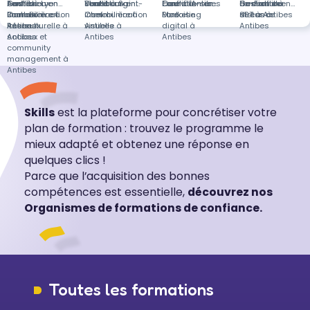
Andrézieux-
conflit à Lyon
Gestion
Formation en
Strasbourg
conflit à Saint-
Vente
Formation en
Courville-sur-
conflit à
Excel à Antibes
Formation en
de-France
de conflit à
Gestion du
Formation en
Bouthéon
immobilière à
Communication
Formation en
Chef
immobilière à
Communication
Eure
Pontoise
Marketing
distance
stress à
SST à Antibes
Antibes
interculturelle à
Réseaux
Antibes
visuelle à
digital à
Antibes
Antibes
sociaux et
Antibes
Antibes
community
management à
Antibes
Skills
est la plateforme pour concrétiser votre
plan de formation : trouvez le programme le
mieux adapté et obtenez une réponse en
quelques clics !
Parce que l’acquisition des bonnes
compétences est essentielle,
découvrez nos
Organismes de formations de confiance.
Toutes les formations