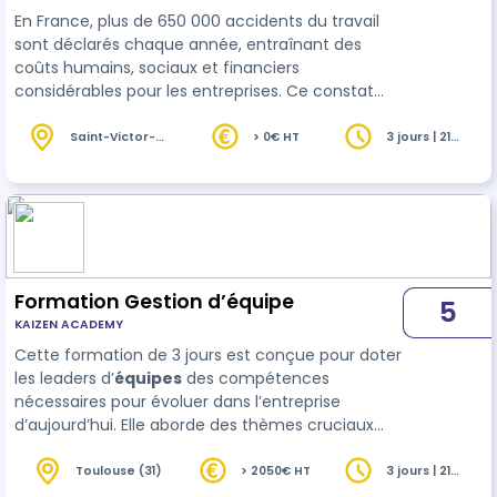
En France, plus de 650 000 accidents du travail
sont déclarés chaque année, entraînant des
coûts humains, sociaux et financiers
considérables pour les entreprises. Ce constat
met en lumière l'importance de prévenir les
risques professionnels à tous les niveaux.
Saint-Victor-
> 0€ HT
3 jours | 21
la-Coste (30)
heures
Pourtant, l’identification des dangers, l’évaluation
des risques et la mise en place de mesures
adaptées restent des défis pour de nombreuses
organisations. Cette formation vise à outiller les
participants pour anticiper les situations à r…
Formation Gestion d’équipe
5
KAIZEN ACADEMY
Cette formation de 3 jours est conçue pour doter
les leaders d’
équipes
des compétences
nécessaires pour évoluer dans l’entreprise
d’aujourd’hui. Elle aborde des thèmes cruciaux
tels que la motivation des équipes, la délégation,
la prise de décision collective, et la posture du
Toulouse (31)
> 2050€ HT
3 jours | 21
heures
manager-coach. Grâce à des modules str…