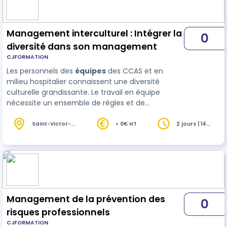
Management interculturel : Intégrer la
0
diversité dans son management
CJFORMATION
Les personnels des
équipes
des CCAS et en
milieu hospitalier connaissent une diversité
culturelle grandissante. Le travail en équipe
nécessite un ensemble de règles et de
présupposés communs qui s’articulent avec la
diversité de cultures, de valeurs, de normes et de
Saint-Victor-
> 0€ HT
2 jours | 14
la-Coste (30)
heures
prati…
Management de la prévention des
0
risques professionnels
CJFORMATION