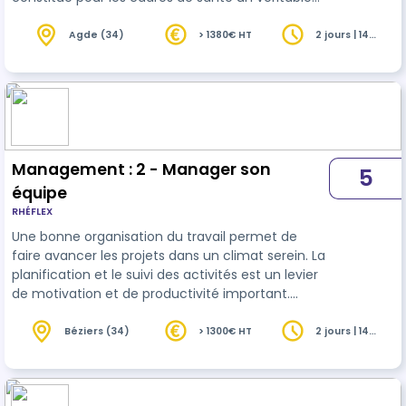
défi. Par ailleurs, cette fonction d'encadrant de
proximité d'établissements ou de services
Agde (34)
> 1380€ HT
2 jours | 14
heures
médicaux sociaux porte des enjeux forts
d'intégration de nouvelles personnes, de
fidélisation des ressources clés, de maintien
général de la qualité de travail et de
l'accompagnement des personnes fragilisées.
Cette f…
Management : 2 - Manager son
5
équipe
RHÉFLEX
Une bonne organisation du travail permet de
faire avancer les projets dans un climat serein. La
planification et le suivi des activités est un levier
de motivation et de productivité important.
Cette formation vous apporte des réponses
opérationnelles pour évaluer les compétences, le
Béziers (34)
> 1300€ HT
2 jours | 14
heures
potentiel de votre équipe et vous permet de
mieux gérer les priorités au quotidien.