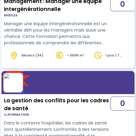
Management : Manager une équipe
0
intergénérationnelle
RHÉFLEX
Manager une équipe intergénérationnelle est un
véritable défi pour les managers mais aussi une
chance. Cette formation permettra aux
professionnels de comprendre les différentes
attentes et les forces de chaque génération et
comment favoriser la collaboration
Béziers (34)
> 650€ HT
1 jour | 7
heures
intergénérationnelle pour cultiver un
environnement de travail harmonieux et
performant. Chaque professionnel établira son
plan d’action personnalisé.
La gestion des conflits pour les cadres
0
de santé
CJFORMATION
Dans le contexte hospitalier, les cadres de santé
sont quotidiennement confrontés à des tensions
liées à la complexité organisationnelle, à la