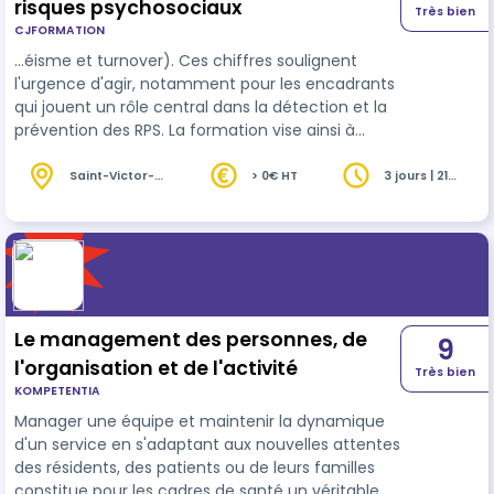
risques psychosociaux
Très bien
CJFORMATION
…éisme et turnover). Ces chiffres soulignent
l'urgence d'agir, notamment pour les encadrants
qui jouent un rôle central dans la détection et la
prévention des RPS. La formation vise ainsi à
renforcer vos compétences en matière de
prévention et de
gestion
des RPS, tout en
Saint-Victor-
> 0€ HT
3 jours | 21
la-Coste (30)
heures
apportant des outils concrets pour améliorer le
bien-être de vos équipes.
Le management des personnes, de
9
l'organisation et de l'activité
Très bien
KOMPETENTIA
Manager une équipe et maintenir la dynamique
d'un service en s'adaptant aux nouvelles attentes
des résidents, des patients ou de leurs familles
constitue pour les cadres de santé un véritable