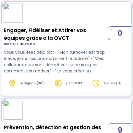
Engager, Fidéliser et Attirer vos
0
équipes grâce à la QVCT
INSTITUT HORIZON
Vous vous êtes déjà dit : • "Mon turnover est trop
élevé, je ne sais pas comment le réduire" • "Mes
collaborateurs sont démotivés, je ne sais pas
comment les motiver" • "Je veux créer un
environnement de travail plus collaboratif" Si
vous vous reconnaissez dans ces situations, alors
Lédignan (30)
> 900€ HT
2 jours | 14
heures
cette formation est faite pour vous ! Dans un
monde du travail en constante évolution, les
dirigeants et managers doivent s’adapter pour
attirer et fidéliser les meilleurs talents. La qualité
de vie au travail (QVCT)…
Prévention, détection et gestion des
9