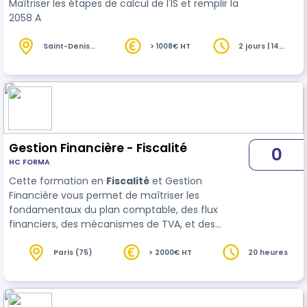
Maîtriser les étapes de calcul de l'IS et remplir la
2058 A
Saint-Denis
> 1008€ HT
2 jours | 14
(93)
heures
Gestion Financière - Fiscalité
0
HC FORMA
Cette formation en
Fiscalité
et Gestion
Financière vous permet de maîtriser les
fondamentaux du plan comptable, des flux
financiers, des mécanismes de TVA, et des
obligations fiscales en France. Avec des études
de cas et des outils concrets, vous serez capable
Paris (75)
> 2000€ HT
20 heures
d’optimiser …