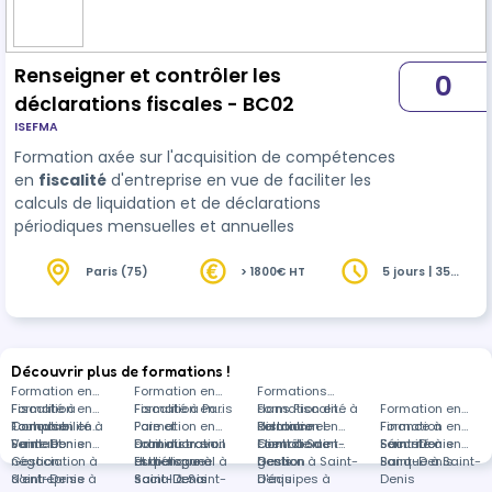
Renseigner et contrôler les
0
déclarations fiscales - BC02
ISEFMA
Formation axée sur l'acquisition de compétences
en
fiscalité
d'entreprise en vue de faciliter les
calculs de liquidation et de déclarations
périodiques mensuelles et annuelles
Paris (75)
> 1800€ HT
5 jours | 35
heures
Découvrir plus de formations !
Formation en
Formation en
Formations
Fiscalité à
Formation en
Fiscalité à Paris
Formation en
dans Fiscalité à
Formation en
Formation en
Toulouse
Comptabilité à
Formation en
Paie et
Formation en
distance
Relationnel
Formation en
Finance à
Formation en
Saint-Denis
Vente et
Formation en
administration
Droit du travail
Formation en
client à Saint-
Contrôle de
Formation en
Saint-Denis
Sécurité à
Formation en
négociation à
Gestion
du personnel à
et dialogue
Esthétique à
Denis
gestion à Saint-
Gestion
Saint-Denis
Banque à Saint-
Saint-Denis
d'entreprise à
Saint-Denis
social à Saint-
Saint-Denis
Denis
d'équipes à
Denis