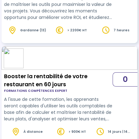
de maîtriser les outils pour maximiser la valeur de
vos projets. Vous découvrirez les moments
opportuns pour améliorer votre ROI, et étudierez
avec d’autres apprenants comment mettre en
place une démarche permettant de maximiser le
Gardanne (13)
> 2200€ HT
7 heures
bénéfice perçu de vos projets.
Booster la rentabilité de votre
0
restaurant en 60 jours
FORMATIONS COMPÉTENCES EXPERT
A l'issue de cette formation, les apprenants
seront capables d'utiliser les outils comptables de
base afin de calculer et maîtriser la rentabilité de
leurs plats, d'analyser et optimiser leurs ventes,
ainsi que de construire une carte attractive en
respectant les règles de base.
À distance
> 900€ HT
14 jours | 14
heures