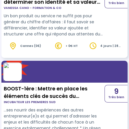
déterminer son identité et sa valeur
Très bien
VANESSA CANO - FORMATION & CO
ajoutée
Un bon produit ou service ne suffit pas pour
générer du chiffre d’affaires : il faut savoir se
différencier, identifier sa valeur ajoutée et
structurer une offre qui répond aux attentes du
marché. Cette formation vous aidera à définir
une stratégie commerciale efficace, à valoriser
Cannes (06)
> 0€ HT
4 jours | 28
heures
votre expertise et à optimiser votre rentabilité.
BOOST-1ère : Mettre en place les
9
éléments clés de succès du
Très bien
INCUBATEUR LES PREMIERES SUD
financement de sa croissance
…ses nourrir des expériences des autres
entrepreneur(e)s et qui permet d'adresser les
enjeux et les difficultés de chacun face à un
exercice extrêmement challengeant * Un réseau