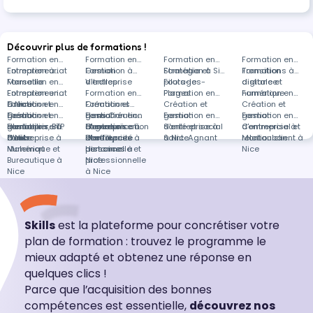
Découvrir plus de formations !
Formation en
Formation en
Formation en
Formation en
Entrepreneuriat
Formation à
Gestion
Formation à
Stratégie et
Formation à Six-
Transition
Formations à
Marseille
Formation en
d'entreprise
Vitrolles
pilotage
Fours-les-
digitale et
distance
Entrepreneuriat
Formation en
Formation en
Plages
Formation en
numérique
Formation en
à Nice
Création et
Formation en
Création et
Formations
Création et
Création et
gestion
Création et
Formation en
gestion
dans Création
Formation en
gestion
Formation en
gestion
Formation en
d'entreprise à
gestion
Immobilier, BTP
Formation en
d'entreprise à
et gestion
Communication
Formation en
d'entreprise à
Santé et social
d'entreprise à
Commercial et
Paris
d'entreprise à
à Nice
Outils
Dardilly
d'entreprise à
et efficacité
Ressources
Saint-Agnant
à Nice
Montauban
relation client à
Malemort
Numérique et
distance
personnelle et
humaines à
Nice
Bureautique à
professionnelle
Nice
Nice
à Nice
Skills
est la plateforme pour concrétiser votre
plan de formation : trouvez le programme le
mieux adapté et obtenez une réponse en
quelques clics !
Parce que l’acquisition des bonnes
compétences est essentielle,
découvrez nos