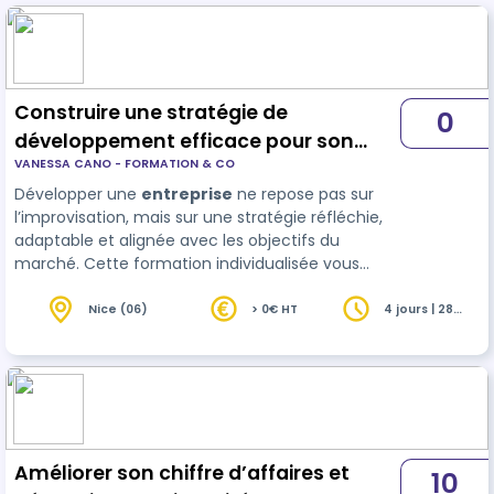
Construire une stratégie de
0
développement efficace pour son
VANESSA CANO - FORMATION & CO
entreprise
Développer une
entreprise
ne repose pas sur
l’improvisation, mais sur une stratégie réfléchie,
adaptable et alignée avec les objectifs du
marché. Cette formation individualisée vous
aidera à structurer un plan de croissance solide, à
anticiper les évolutions de votre se…
Nice (06)
> 0€ HT
4 jours | 28
heures
Améliorer son chiffre d’affaires et
10