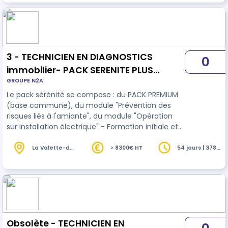
formation continue prévue par la loi ALUR. Le
progra…
3 - TECHNICIEN EN DIAGNOSTICS
0
immobilier- PACK SERENITE PLUS
GROUPE N2A
(formation initiale)
Le pack sérénité se compose : du PACK PREMIUM
(base commune), du module "Prévention des
risques liés à l'amiante", du module "Opération
sur installation électrique" - Formation initiale et
certifiante au métier de Diagnostiqueur
immobilier
selon les arrêtés en vigueur - Les
La Valette-du-
> 8300€ HT
54 jours | 378
Var (83)
heures
blocs de compétences peuvent être validés
séparément. Attention, la durée de ce
programme concerne le socle de base. Elle peut
être différente selon les options choisies par un
apprenant.
Obsolète - TECHNICIEN EN