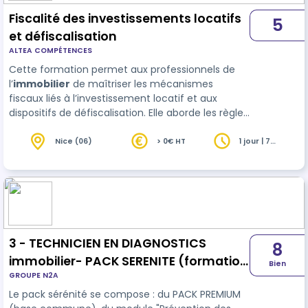
Fiscalité des investissements locatifs
5
et défiscalisation
ALTEA COMPÉTENCES
Cette formation permet aux professionnels de
l’
immobilier
de maîtriser les mécanismes
fiscaux liés à l’investissement locatif et aux
dispositifs de défiscalisation. Elle aborde les règles
de calcul de l’impôt sur le revenu et de l’IFI, les
régimes fiscaux applicables à la location nue,
Nice (06)
> 0€ HT
1 jour | 7
heures
meublée (LMNP),…
3 - TECHNICIEN EN DIAGNOSTICS
8
immobilier- PACK SERENITE (formation
Bien
GROUPE N2A
initiale)
Le pack sérénité se compose : du PACK PREMIUM