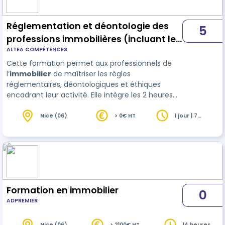
Réglementation et déontologie des
5
professions immobilières (incluant les
ALTEA COMPÉTENCES
2h de non-discrimination et les 2h de
Cette formation permet aux professionnels de
déontologie)
l’
immobilier
de maîtriser les règles
réglementaires, déontologiques et éthiques
encadrant leur activité. Elle intègre les 2 heures
obligatoires sur la déontologie et les 2 heures sur
la lutte contre la discrimination, en conformité
Nice (06)
> 0€ HT
1 jour | 7
heures
avec les obligations de r…
Formation en immobilier
0
ADPREMIER
Nice (06)
> 2100€ HT
14 heures