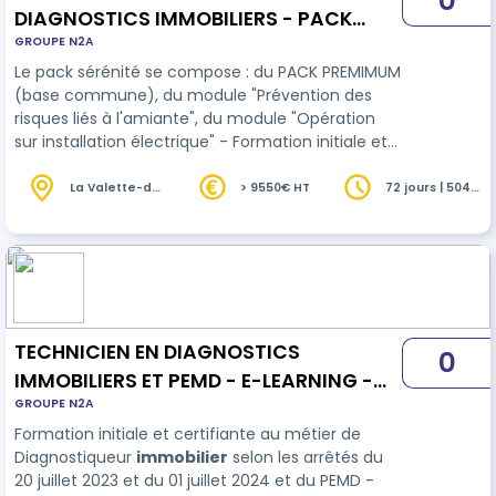
0
DIAGNOSTICS IMMOBILIERS - PACK
GROUPE N2A
SERENITE (formation initiale) -
Le pack sérénité se compose : du PACK PREMIMUM
duplicata
(base commune), du module "Prévention des
risques liés à l'amiante", du module "Opération
sur installation électrique" - Formation initiale et
certifiante au métier de Diagnostiqueur
immobilier
selon les arrêtés du 20 juillet 2023 et
La Valette-du-
> 9550€ HT
72 jours | 504
Var (83)
heures
du 01 juillet 2024 - Les blocs de compétences
peuvent être validés séparément. - Tutorat
première année offert Attention, la durée de ce
programme concerne le socle de base. Elle peut
être différente selo…
TECHNICIEN EN DIAGNOSTICS
0
IMMOBILIERS ET PEMD - E-LEARNING -
GROUPE N2A
duplicata
Formation initiale et certifiante au métier de
Diagnostiqueur
immobilier
selon les arrêtés du
20 juillet 2023 et du 01 juillet 2024 et du PEMD -