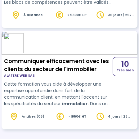
Les blocs de compétences peuvent être validés
séparément. Attention, la durée de ce
programme ainsi que le tarif peuvent être
À distance
> 5390€ HT
36 jours | 252
heures
différents selon les options choisies par un …
Communiquer efficacement avec les
10
clients du secteur de l'immobilier
Très bien
ALATERE WEB SAS
Cette formation vous aide à développer une
expertise approfondie dans l'art de la
communication client, en mettant l'accent sur
les spécificités du secteur
immobilier
. Dans un
marché immobilier en constante évolution, la
communication client est une compétence
Antibes (06)
> 1950€ HT
4 jours | 28
heures
cruciale qui peut faire la différence entre une
transaction réussie et une opportunité manquée.
Notre programme vous guidera à travers les