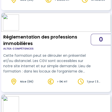
Réglementation des professions
0
immobilières
ALTEA COMPÉTENCES
Cette formation peut se dérouler en présentiel
et/ou distanciel. Les CGV sont accessibles sur
notre site internet et sur simple demande. Lieu de
formation : dans les locaux de l‘organisme de
formation / sur site (voir convention / contrat de
formation) Formules : - Cours de groupe inter-
Nice (06)
> 0€ HT
1 jour | 3
heures
entreprises : de 3 à 12 stagiaires. Dates planifiées
tout au long de l‘année dans les locaux de
l‘organisme de formation (voir site internet) ou
selon demande. - Cours intra-entreprise : 12
stagiaires maximum. …