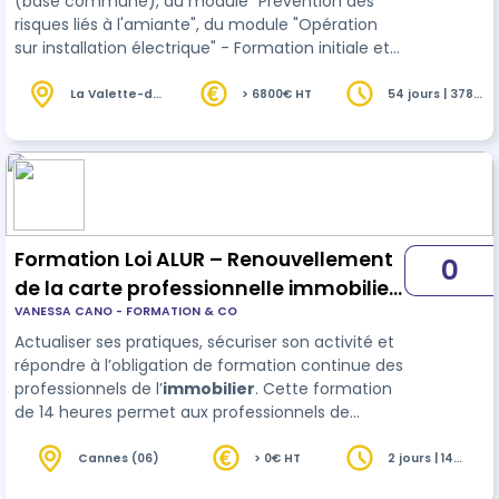
(base commune), du module "Prévention des
risques liés à l'amiante", du module "Opération
sur installation électrique" - Formation initiale et
certifiante au métier de Diagnostiqueur
immobilier
selon les arrêtés en vigueur - Les
La Valette-du-
> 6800€ HT
54 jours | 378
Var (83)
heures
blocs de compétences peuvent être validés
séparément. Attention, la durée de ce
programme concerne le socle de base. Elle peut
être différente selon les options choisies par un
apprenant.
Formation Loi ALUR – Renouvellement
0
de la carte professionnelle immobilier
VANESSA CANO - FORMATION & CO
– 14 heures
Actualiser ses pratiques, sécuriser son activité et
répondre à l’obligation de formation continue des
professionnels de l’
immobilier
. Cette formation
de 14 heures permet aux professionnels de
l’immobilier de mettre à jour leurs connaissances
réglementaires, déontologiques et
Cannes (06)
> 0€ HT
2 jours | 14
heures
opérationnelles dans le cadre de l’obligation de