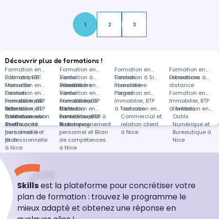
nuances d…
1
2
3
Découvrir plus de formations !
Formation en
Formation en
Formation en
Formation en
Bâtiment, BTP
Formation à
Vente
Formation à
Gestion
Formation à Six-
Urbanisme
Formations à
Marseille
Formation en
immobilière
Vitrolles
Formation en
immobilière
Fours-les-
distance
Gestion
Formation en
Vente
Formation en
Plages
Formation en
Formation en
immobilière à
Immobilier, BTP
Formation en
immobilière à
Immobilier, BTP
Formations
Immobilier, BTP
Immobilier, BTP
Nice
à Paris
Immobilier, BTP
Formation en
Formation en
Nice
à L'Union
dans
à Toulouse
Formation en
à Antibes
Formation en
à Villebon-sur-
Communication
Formation en
Santé et social à
Formation en
Immobilier, BTP
Commercial et
Outils
Yvette
et efficacité
Ressources
Nice
Accompagnement
à distance
relation client
Numérique et
personnelle et
humaines à
personnel et Bilan
à Nice
Bureautique à
professionnelle
Nice
de compétences
Nice
à Nice
à Nice
Skills
est la plateforme pour concrétiser votre
plan de formation : trouvez le programme le
mieux adapté et obtenez une réponse en